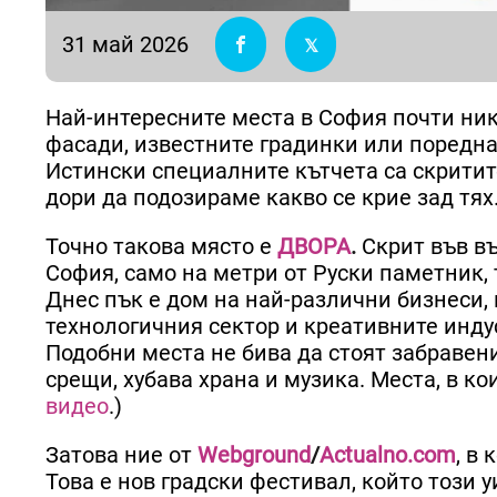
31 май 2026
Най-интересните места в София почти ник
фасади, известните градинки или поредна
Истински специалните кътчета са скритите
дори да подозираме какво се крие зад тях
Точно такова място е
ДВОРА
.
Скрит във в
София, само на метри от Руски паметник, 
Днес пък е дом на най-различни бизнеси,
технологичния сектор и креативните индус
Подобни места не бива да стоят забравени
срещи, хубава храна и музика. Места, в к
видео
.)
Затова ние от
Webground
/
Actualno.com
, в
Това е нов градски фестивал, който този у