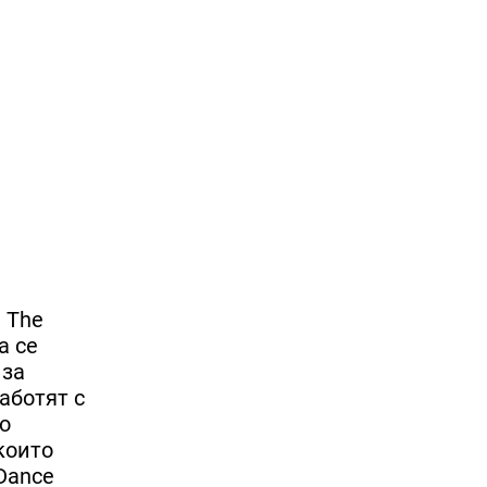
 The
а се
 за
аботят с
о
които
Dance