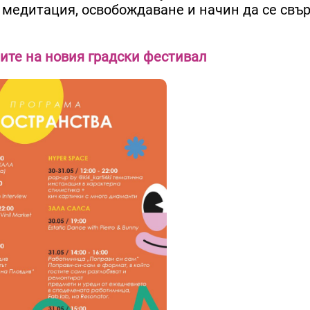
 е медитация, освобождаване и начин да се свъ
ите на новия градски фестивал