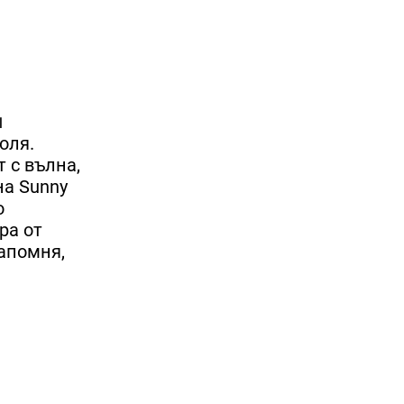
и
оля.
 с вълна,
на Sunny
о
ра от
напомня,