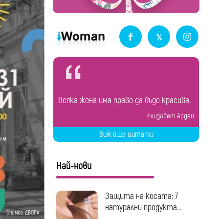
Всяка жена има право да бъде красива.
Елизабет Арден
Виж още цитати
Най-нови
Защита на косата: 7
натурални продукта...
Снимка: ДВОРА