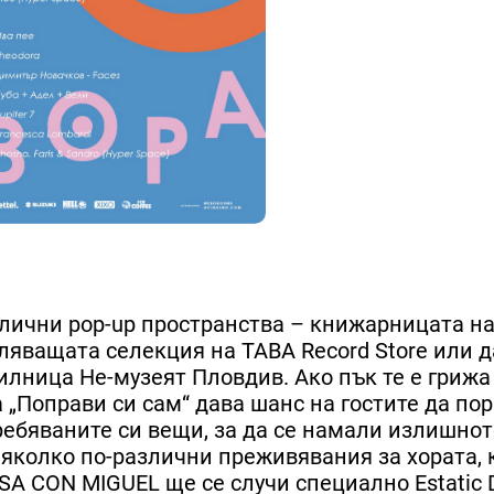
лични pop-up пространства – книжарницата на
ляващата селекция на TABA Record Store или д
лница Не-музеят Пловдив. Ако пък те е грижа
„Поправи си сам“ дава шанс на гостите да пор
требяваните си вещи, за да се намали излишнот
няколко по-различни преживявания за хората, 
SA CON MIGUEL ще се случи специално Estatic 