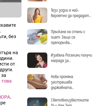
Тези зодии е най-
вероятно да предадат...
скавите
.
Пръскане на стени с
ти, без
оцет: Защо се
препоръчва...
нтъра на
Изабела Роселини получи
одини.
награда за...
исти от
други.
 за
Нова промяна
в
това
застрашава
държавната...
ВОРА
.
Световноизвестните
ере
DJ-и Alex Twin...