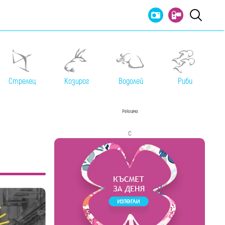
Стрелец
Козирог
Водолей
Риби
Реклама
с