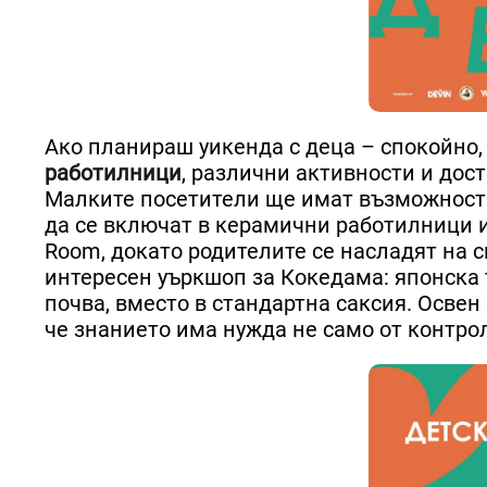
Ако планираш уикенда с деца – спокойно,
работилници
, различни активности и дост
Малките посетители ще имат възможност з
да се включат в керамични работилници ил
Room, докато родителите се насладят на 
интересен уъркшоп за Кокедама: японска т
почва, вместо в стандартна саксия. Освен
че знанието има нужда не само от контрол,