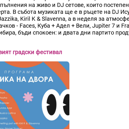
зпълнения на живо и DJ сетове, които постепе
та. В събота музиката ще е в ръцете на DJ Ису
Jazzika, Kiril K & Slavenna, а в неделя за атмос
ков - Faces, Куба + Адел + Вели, Jupiter 7 и Fr
рибира, бъди спокоен: и двата дни партито про
вият градски фестивал