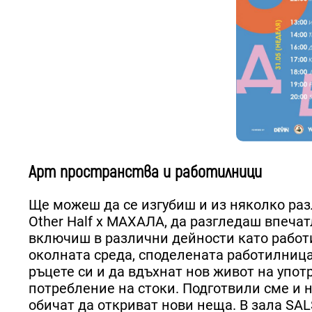
Aрт пространства и работилници
Ще можеш да се изгубиш и из няколко раз
Other Half x МАХАЛА, да разгледаш впечат
включиш в различни дейности като работи
околната среда, споделената работилница 
ръцете си и да вдъхнат нов живот на упо
потребление на стоки. Подготвили сме и 
обичат да откриват нови неща. В зала SAL