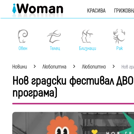
КРАСИВА
ГРИЖОВН
Овен
Телец
Близнаци
Рак
Новини
Любопитна
Любопитно
Нов гр
Нов градски фестивал ДВОР
програма)