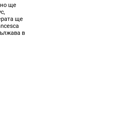
нно ще
с,
ферата ще
ancesca
дължава в