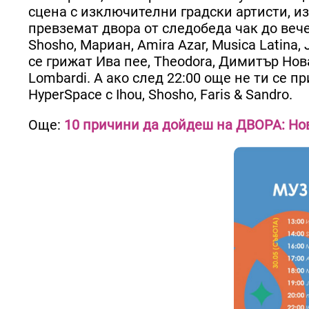
сцена с изключителни градски артисти, и
превземат двора от следобеда чак до вечер
Shosho, Мариан, Amira Azar, Musica Latina, 
се грижат Ива пее, Theodora, Димитър Новач
Lombardi. А ако след 22:00 още не ти се п
HyperSpace с Ihou, Shosho, Faris & Sandro.
Още:
10 причини да дойдеш на ДВОРА: Но