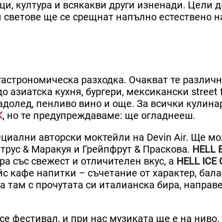
ици, култура и всякакви други изненади. Цели 
 светове ще се срещнат напълно естествено н
гастрономическа разходка. Очакват те различн
 азиатска кухня, бургери, мексикански street 
адолед, пенливо вино и още. За всички кулина
К
, но те предупреждаваме: ще огладнееш.
ециални авторски моктейли на Devin Air. Ще м
итрус & Маракуя и Грейпфрут & Праскова.
HELL 
а със свежест и отличителен вкус, а
HELL ICE
с кафе напитки – съчетание от характер, бала
а там с прочутата си италианска бира, направ
се фестивал, и при нас музиката ще е на ниво