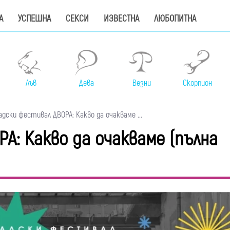
А
УСПЕШНА
СЕКСИ
ИЗВЕСТНА
ЛЮБОПИТНА
Лъв
Дева
Везни
Скорпион
адски фестивал ДВОРА: Какво да очакваме ...
А: Какво да очакваме (пълна