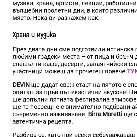
музика, храна, артисти, лекции, работилн
вълшебни пролетни дни, в които различни
място. Нека ви разкажем как:
Храна и музика
През двата дни сме подготвили истинска 
любими градски места – от пица и брънч до
спешълти кафе, десерти, занаятчийски сл
участници можеш да прочетеш повече
ТУ
DEVIN
ще дадат свеж старт на лятото с сп
опиташ за пръв път екзотични вкусове: Ц
ще допълни лятната фестивална атмосфер
ще те посрещне с внимателно подбрани ай
съвременно изживяване.
Birra Moretti
ще с
автентична рецепта.
Разбира се, като при всеки себеуважаващ 