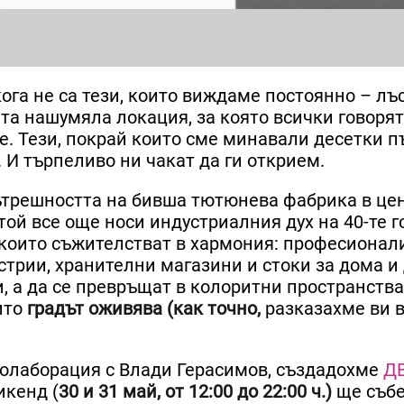
ога не са тези, които виждаме постоянно – лъ
та нашумяла локация, за която всички говорят
. Тези, покрай които сме минавали десетки пъ
. И търпеливо ни чакат да ги открием.
ътрешността на бивша тютюнева фабрика в це
той все още носи индустриалния дух на 40-те г
 които съжителстват в хармония: професионал
трии, хранителни магазини и стоки за дома и 
, а да се превръщат в колоритни пространства
оито
градът оживява
(как точно,
разказахме ви 
 колаборация с Влади Герасимов, създадохме
Д
икенд (
30 и 31 май, от 12:00 до 22:00 ч.)
ще съб