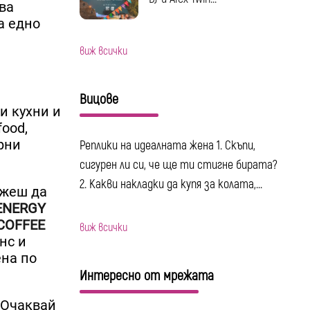
два
а едно
виж всички
Вицове
и кухни и
food,
рни
Реплики на идеалната жена 1. Скъпи,
сигурен ли си, че ще ти стигне бирата?
2. Какви накладки да купя за колата,...
ожеш да
ENERGY
 COFFEE
виж всички
нс и
ена по
Интересно от мрежата
. Очаквай