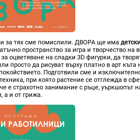
 и за тях сме помислили. ДВОРА ще има
детск
атъчно пространство за игра и творчество на в
а оцветяване на сладки 3D фигурки, да творят
и просто да рисуват върху платно в арт къта 
спокойствието. Подготвили сме и изключителн
ехника, при която растение се отглежда в сфе
 че е стрaхотно занимание с ръце, уъркшопът 
 а и от грижа.