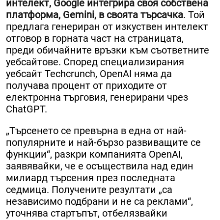
интелект, Google интегрира своя собствена
платформа, Gemini, в своята търсачка
. Той
предлага генериран от изкуствен интелект
отговор в горната част на страницата,
преди обичайните връзки към съответните
уебсайтове. Според специализирания
уебсайт Techcrunch, OpenAI няма да
получава процент от приходите от
електронна търговия, генерирани чрез
ChatGPT.
„Търсенето се превърна в една от най-
популярните и най-бързо развиващите се
функции“, разкри компанията OpenAI,
заявявайки, че е осъществила над един
милиард търсения през последната
седмица. Получените резултати „са
независимо подбрани и не са реклами“,
уточнява стартъпът, отбелязвайки