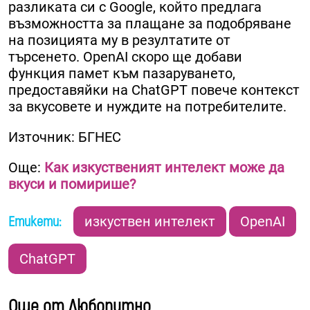
разликата си с Google, който предлага
възможността за плащане за подобряване
на позицията му в резултатите от
търсенето. OpenAI скоро ще добави
функция памет към пазаруването,
предоставяйки на ChatGPT повече контекст
за вкусовете и нуждите на потребителите.
Източник: БГНЕС
Още:
Как изкуственият интелект може да
вкуси и помирише?
Етикети:
изкуствен интелект
OpenAI
ChatGPT
Още от Любопитно