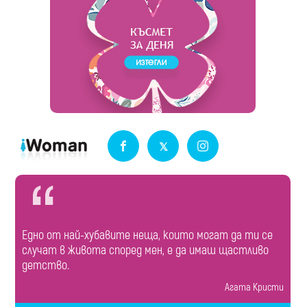
Едно от най-хубавите неща, които могат да ти се
случат в живота според мен, е да имаш щастливо
детство.
Агата Кристи