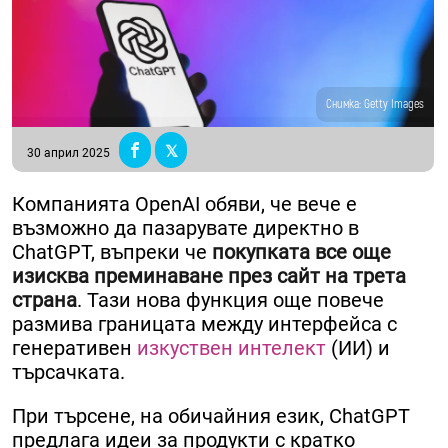
Снимка: Getty Images
30 април 2025
Компанията OpenAI обяви, че вече е
възможно да пазарувате директно в
ChatGPT, въпреки че
покупката все още
изисква преминаване през сайт на трета
страна
. Тази нова функция още повече
размива границата между интерфейса с
генеративен
изкуствен интелект
(ИИ) и
търсачката.
При търсене, на обичайния език, ChatGPT
предлага идеи за продукти с кратко