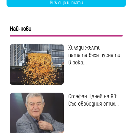
Виж още цитати
Най-нови
Хиляди жълти
патета бяха пуснати
в река...
Стефан Цанев на 90:
Със свободния стих...