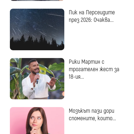
Пик на Персеидите
през 2026: Очаква...
Рики Мартин с
трогателен жест за
18-ия...
Мозъкът пази дори
спомените, които...