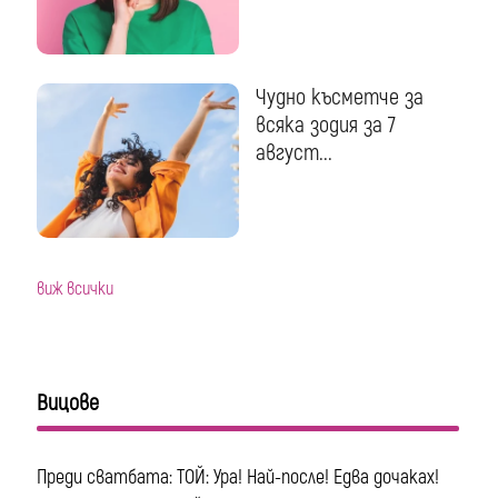
Чудно късметче за
всяка зодия за 7
август...
виж всички
Вицове
Преди сватбата: ТОЙ: Ура! Най-после! Едва дочаках!