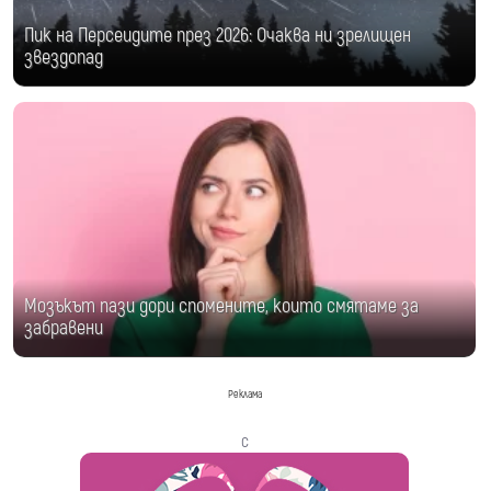
Пик на Персеидите през 2026: Очаква ни зрелищен
звездопад
Мозъкът пази дори спомените, които смятаме за
забравени
Реклама
с