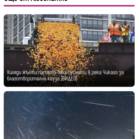
Хиляди жълти патета бяха пуснати в река Чикаго за
благотворителна кауза (ВИДЕО)