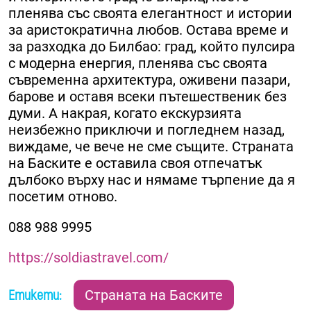
пленява със своята елегантност и истории
за аристократична любов. Остава време и
за разходка до Билбао: град, който пулсира
с модерна енергия, пленява със своята
съвременна архитектура, оживени пазари,
барове и оставя всеки пътешественик без
думи. А накрая, когато екскурзията
неизбежно приключи и погледнем назад,
виждаме, че вече не сме същите. Страната
на Баските е оставила своя отпечатък
дълбоко върху нас и нямаме търпение да я
посетим отново.
088 988 9995
https://soldiastravel.com/
Етикети:
Страната на Баските