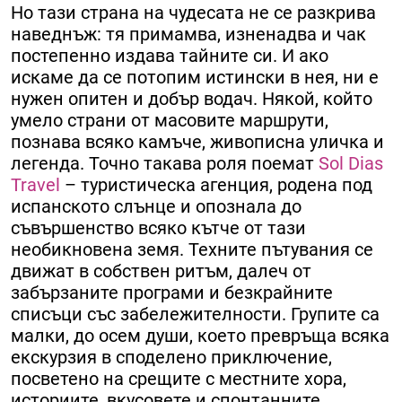
Но тази страна на чудесата не се разкрива
наведнъж: тя примамва, изненадва и чак
постепенно издава тайните си. И ако
искаме да се потопим истински в нея, ни е
нужен опитен и добър водач. Някой, който
умело страни от масовите маршрути,
познава всяко камъче, живописна уличка и
легенда. Точно такава роля поемат
Sol Dias
Travel
– туристическа агенция, родена под
испанското слънце и опознала до
съвършенство всяко кътче от тази
необикновена земя. Техните пътувания се
движат в собствен ритъм, далеч от
забързаните програми и безкрайните
списъци със забележителности. Групите са
малки, до осем души, което превръща всяка
екскурзия в споделено приключение,
посветено на срещите с местните хора,
историите, вкусовете и спонтанните