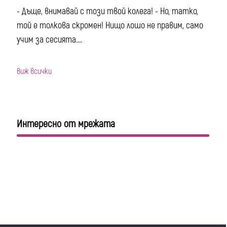
- Дъще, внимавай с този твой колега! - Но, татко,
той е толкова скромен! Нищо лошо не правим, само
учим за сесията....
виж всички
Интересно от мрежата