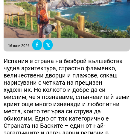
Снимка: Sol Dias Travel
16 юни 2026
Испания е страна на безброй вълшебства –
чудна архитектура, страстно фламенко,
величествени дворци и плажове, сякаш
нарисувани с четката на прецизен
художник. Но колкото и добре да си
мислим, че я познаваме, слънчевите ѝ земи
крият още много изненади и любопитни
места, които тепърва си струва да
обиколим. Едно от тях категорично е
Страната на Баските – един от най-
загадъчните и легендарни региони в