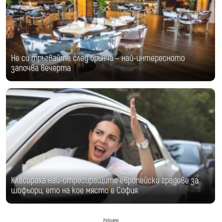
Не си тръгвайте след брънча – най-интересното
започва вечерта
Класираха най-стресиращите европейски градове за
шофьори, ето на кое място е София
Реклама