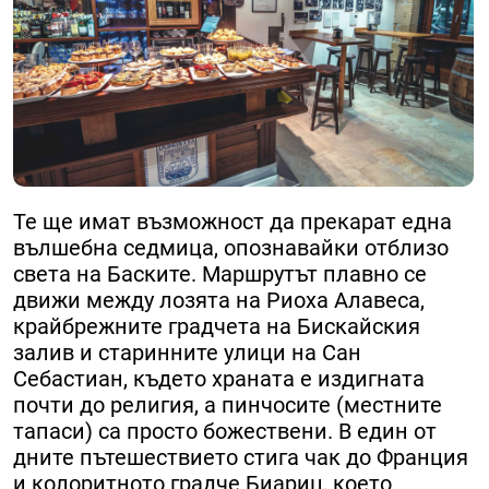
Те ще имат възможност да прекарат една
вълшебна седмица, опознавайки отблизо
света на Баските. Маршрутът плавно се
движи между лозята на Риоха Алавеса,
крайбрежните градчета на Бискайския
залив и старинните улици на Сан
Себастиан, където храната е издигната
почти до религия, а пинчосите (местните
тапаси) са просто божествени. В един от
дните пътешествието стига чак до Франция
и колоритното градче Биариц, което