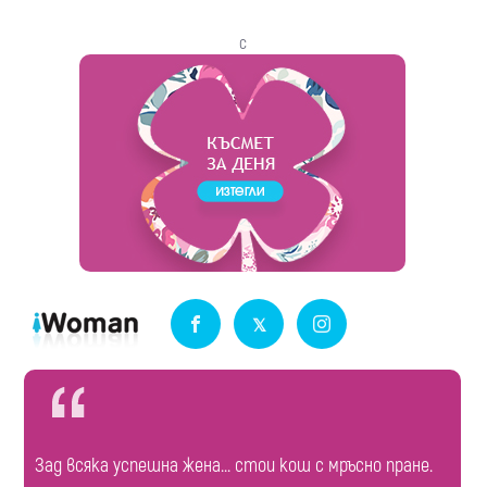
с
Зад всяка успешна жена... стои кош с мръсно пране.