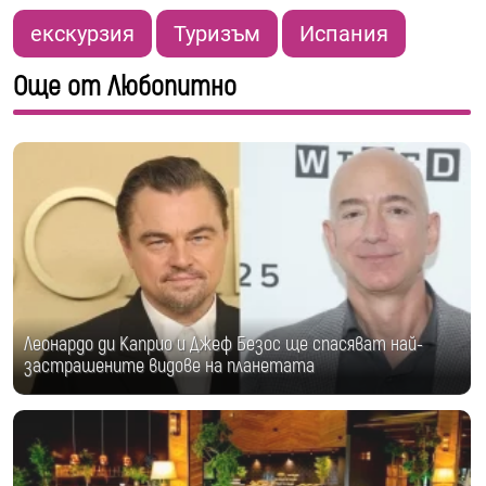
екскурзия
Туризъм
Испания
Още от Любопитно
Леонардо ди Каприо и Джеф Безос ще спасяват най-
застрашените видове на планетата