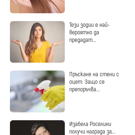
Тези зодии е най-
вероятно да
предадат...
Пръскане на стени с
оцет: Защо се
препоръчва...
Изабела Роселини
получи награда за...