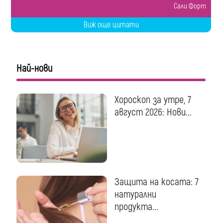
Сали Форт
Виж още цитати
Най-нови
Хороскоп за утре, 7
август 2026: Нови...
Защита на косата: 7
натурални
продукта...