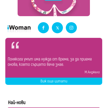
Понякога умът има нужда от време, за да приеме
онова, което сърцето вече знае.
М.Анджело
Виж още цитати
Най-нови