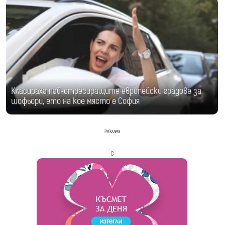
Класираха най-стресиращите европейски градове за
шофьори, ето на кое място е София
Реклама
с