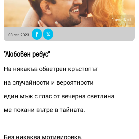
Снимка: iStock
03 сеп 2023
"Любовен ребус"
На някакъв обветрен кръстопът
на случайности и вероятности
един мъж с глас от вечерна светлина
ме покани вътре в тайната.
Без никаква мотивировка,