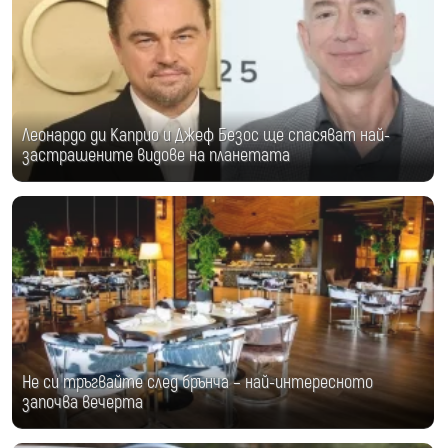
Леонардо ди Каприо и Джеф Безос ще спасяват най-
застрашените видове на планетата
Не си тръгвайте след брънча – най-интересното
започва вечерта