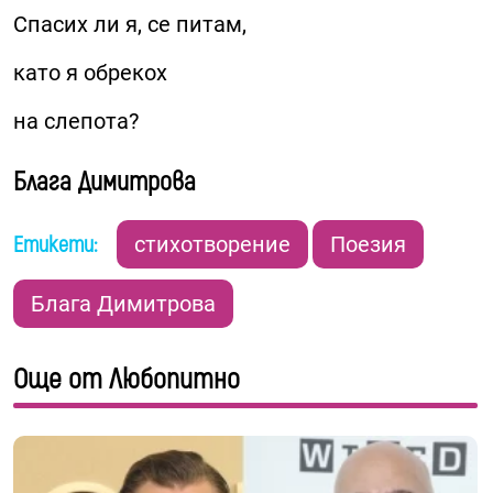
Спасих ли я, се питам,
като я обрекох
на слепота?
Блага Димитрова
Етикети:
стихотворение
Поезия
Блага Димитрова
Още от Любопитно