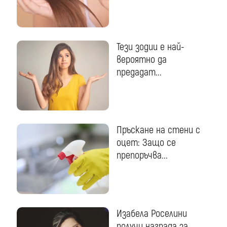
Тези зодии е най-
вероятно да
предадат...
Пръскане на стени с
оцет: Защо се
препоръчва...
Изабела Роселини
получи награда за...