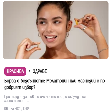
КРАСИВА
ЗДРАВЕ
Борба с безсънието: Мелатонин или магнезий е по-
добрият избор?
При трудно заспиване или чести нощни събуждания
хранителните...
06 авг 2026, 10:04