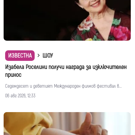
ИЗВЕСТНА
ШОУ
Изабела Роселини получи награда за изключителен
принос
Седемдесет и деветият Международен филмов фестивал в...
06 авг 2026, 12:33