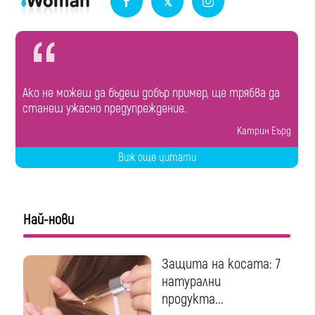
Ако не можеш да бъдеш добър пример, ще трябва да
станеш ужасно предупреждение.
Катрин Еърд
Виж още цитати
Най-нови
Защита на косата: 7
натурални
продукта...