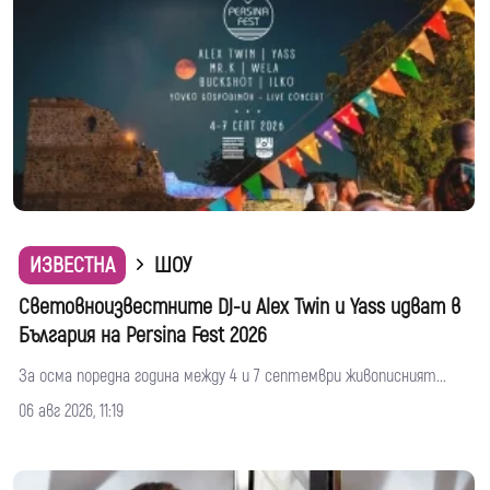
ИЗВЕСТНА
ШОУ
Световноизвестните DJ-и Alex Twin и Yass идват в
България на Persina Fest 2026
За осма поредна година между 4 и 7 септември живописният...
06 авг 2026, 11:19