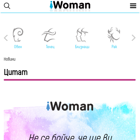
Овен
Телец
Близнаци
Рак
Новини
Цитат
Не се бойче, че ще ви