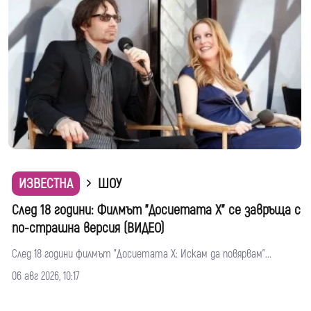
ИЗВЕСТНА
ШОУ
След 18 години: Филмът "Досиетата Х" се завръща с
по-страшна версия (ВИДЕО)
След 18 години филмът "Досиетата Х: Искам да повярвам"...
06 авг 2026, 10:17