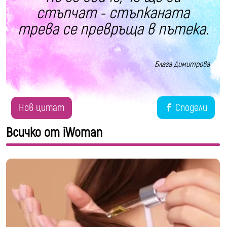
стъпчат - стъпканата
трева се превръща в пътека.
Блага Димитрова
Нов цитат
Сподели
Всичко от iWoman