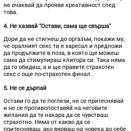
не очаквай да прояви креативност след
това.
4. Не казвай "Остави, сама ще свърша"
Дори да не стигнеш до оргазъм, покажи му,
че оралният секс ти е харесал и предложи
да продължите в поза, в която ще можеш
сама да стимулираш клитора си. Така няма
да го обидиш, а и ще правите страхотен
секс с още по-страхотен финал.
5. Не се дърпай
Остави го да те поглези, не се притеснявай
и не се противопоставяй на неговите
желания да те накара да се чувстваш
страхотно. Няма от какво да се
притесняваш, ако вярваш на човека до себе