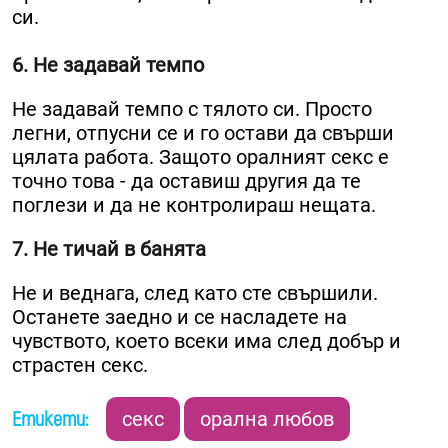
си.
6. Не задавай темпо
Не задавай темпо с тялото си. Просто
легни, отпусни се и го остави да свърши
цялата работа. Защото оралният секс е
точно това - да оставиш другия да те
поглези и да не контролираш нещата.
7. Не тичай в банята
Не и веднага, след като сте свършили.
Останете заедно и се насладете на
чувството, което всеки има след добър и
страстен секс.
Етикети:
секс
орална любов