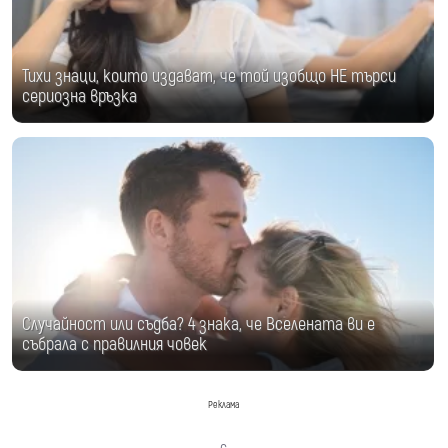
Тихи знаци, които издават, че той изобщо НЕ търси
сериозна връзка
Случайност или съдба? 4 знака, че Вселената ви е
събрала с правилния човек
Реклама
с