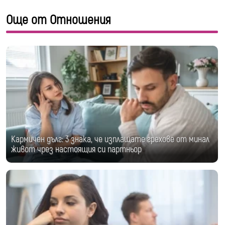
Още от Отношения
Кармичен дълг: 3 знака, че изплащате грехове от минал
живот чрез настоящия си партньор