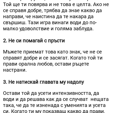
Той ще ти повярва и не това е целта. Ако не
се справя добре, трябва да знае какво да
направи, че наистина да те накара да
свършиш. Тази игра винаги води до по-
малко удоволствие и голяма заблуда.
2. Не си помагай с пръсти
Мъжете приемат това като знак, че не се
справят добре и се засягат. Когато той ти
прави орална любов, остави ръцете
настрани.
3. Не натискай главата му надолу
Остави той да усети интензивността, да
води и да решава как да се случват нещата
така, че да те изненада с уменията и усета
си. Когато ти му показваш какво да прави,