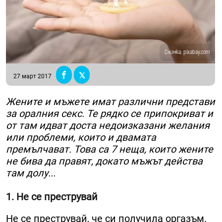
Снимка: pixabay.com
27 март 2017
Жените и мъжете имат различни представи
за оралния секс. Те рядко се припокриват и
от там идват доста недоизказани желания
или проблеми, които и двамата
премълчават. Това са 7 неща, които жените
не бива да правят, докато мъжът действа
там долу...
1. Не се преструвай
Не се преструвай, че си получила оргазъм.