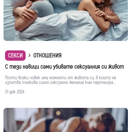
СЕКСИ
ОТНОШЕНИЯ
С тези навици сами убивате сексуалния си живот
Почти всеки човек има моменти от живота си, в които не
изпитва толкова силно сексуално желание към партньора...
31 дек 2024