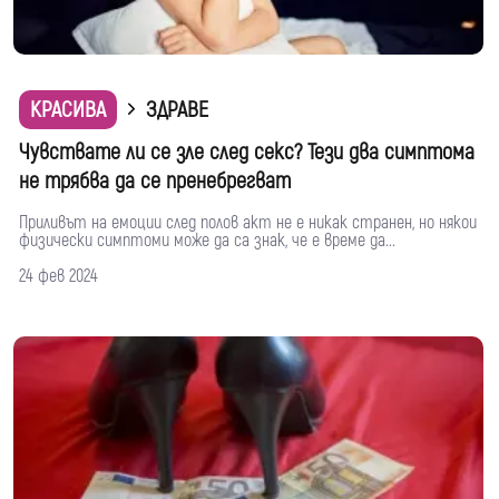
КРАСИВА
ЗДРАВЕ
Чувствате ли се зле след секс? Тези два симптома
не трябва да се пренебрегват
Приливът на емоции след полов акт не е никак странен, но някои
физически симптоми може да са знак, че е време да...
24 фев 2024