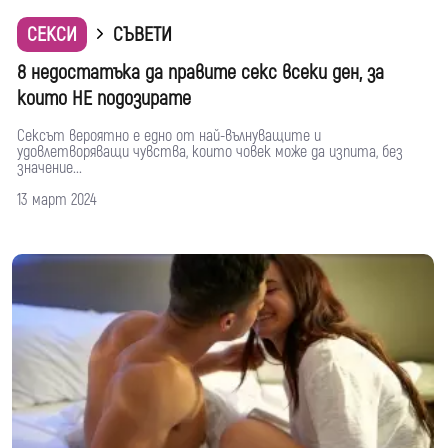
СЕКСИ
СЪВЕТИ
8 недостатъка да правите секс всеки ден, за
които НЕ подозирате
Сексът вероятно е едно от най-вълнуващите и
удовлетворяващи чувства, които човек може да изпита, без
значение...
13 март 2024