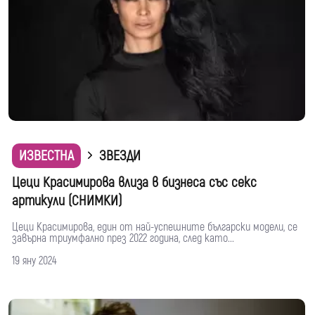
ИЗВЕСТНА
ЗВЕЗДИ
Цеци Красимирова влиза в бизнеса със секс
артикули (СНИМКИ)
Цеци Красимирова, един от най-успешните български модели, се
завърна триумфално през 2022 година, след като...
19 яну 2024