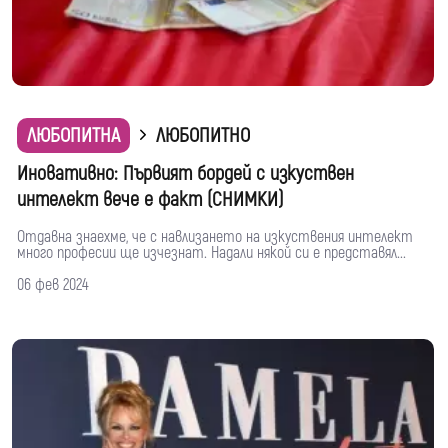
ЛЮБОПИТНА
ЛЮБОПИТНО
Иновативно: Първият бордей с изкуствен
интелект вече е факт (СНИМКИ)
Отдавна знаехме, че с навлизането на изкуствения интелект
много професии ще изчезнат. Надали някой си е представял...
06 фев 2024