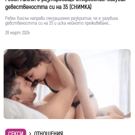
девествеността си на 35 (СНИМКА)
Ребел Уилсън направи сензационно разкритие, че е загубила
девствеността си на 35 и иска нейното преживяване...
28 март 2024
СЕКСИ
ОТНОШЕНИЯ