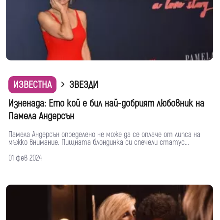
ИЗВЕСТНА
ЗВЕЗДИ
Изненада: Ето кой е бил най-добрият любовник на
Памела Андерсън
Памела Андерсън определено не може да се оплаче от липса на
мъжко внимание. Пищната блондинка си спечели статус...
01 фев 2024