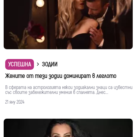
УСПЕШНА
ЗОДИИ
Жените от тези зодии доминират в леглото
В сферата на астрологията някои зодиакални знаци са известни
със своите забележителни умения в спалнята. Днес...
21 яну 2024