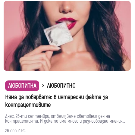
ЛЮБОПИТНА
ЛЮБОПИТНО
Няма да повярвате: 6 интересни факта за
контрацептивите
Днес, 26-ти септември, отбелязваме световния ден на
контрацепцията. И докато има много и разнообразни мнения...
26 сеп 2024