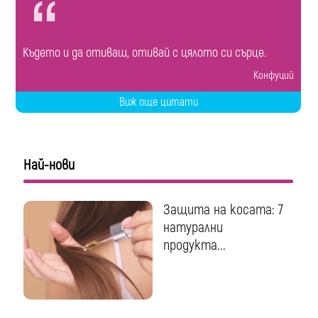
Където и да отиваш, отивай с цялото си сърце.
Конфуций
Виж още цитати
Най-нови
Защита на косата: 7
натурални
продукта...