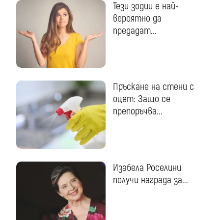
Тези зодии е най-
вероятно да
предадат...
Пръскане на стени с
оцет: Защо се
препоръчва...
Изабела Роселини
получи награда за...