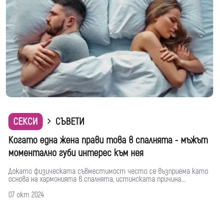
СЕКСИ
СЪВЕТИ
Когато една жена прави това в спалнята - мъжът
моментално губи интерес към нея
Докато физическата съвместимост често се възприема като
основа на хармонията в спалнята, истинската причина...
07 окт 2024