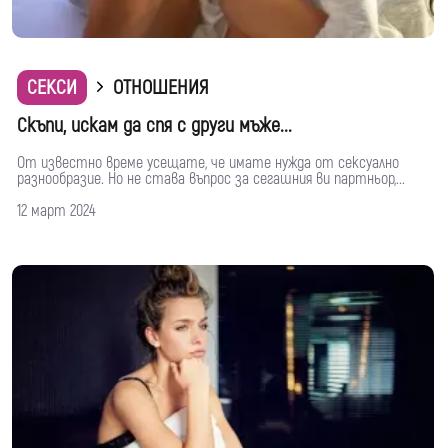
СЕКСИ
ОТНОШЕНИЯ
Скъпи, искам да спя с други мъже...
От известно време усещате, че имате нужда от сексуално
разнообразие. Но не става въпрос за сегашния ви партньор,...
12 март 2024