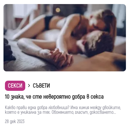
СЕКСИ
СЪВЕТИ
10 знака, че сте невероятно добра в секса
Какво прави една добра любовница? Има химия между двойките,
която е уникална за тях. Обонянието, гласът, докосването...
28 дек 2023