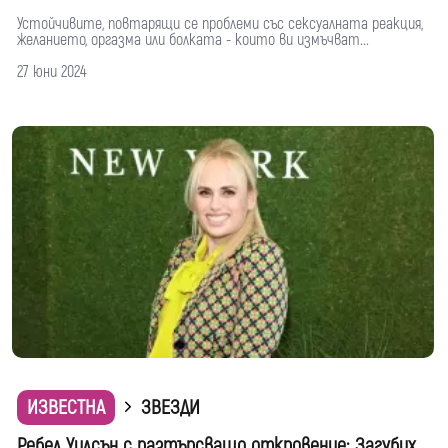
Устойчивите, повтарящи се проблеми със сексуалната реакция,
желанието, оргазма или болката - които ви измъчват...
27 юни 2024
ИЗВЕСТНА
ЗВЕЗДИ
Ребел Уилсън с разтърсващо откровение: Загубих