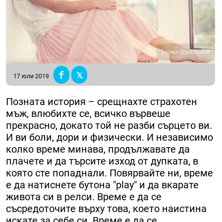
Снимка: iStock/Guliver
17 юли 2019
Позната история – срещнахте страхотен
мъж, влюбихте се, всичко вървеше
прекрасно, докато той не разби сърцето ви.
И ви боли, дори и физически. И независимо
колко време минава, продължавате да
плачете и да търсите изход от дупката, в
която сте попаднали. Повярвайте ни, време
е да натиснете бутона "play" и да вкарате
живота си в релси. Време е да се
съсредоточите върху това, което наистина
искате за себе си. Време е да се