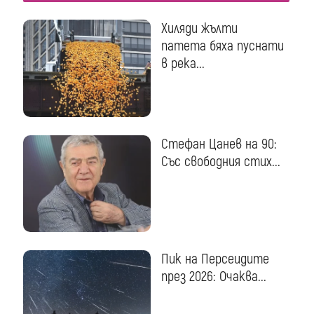
Хиляди жълти
патета бяха пуснати
в река...
Стефан Цанев на 90:
Със свободния стих...
Пик на Персеидите
през 2026: Очаква...