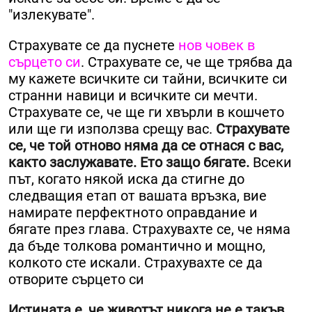
"излекувате".
Страхувате се да пуснете
нов човек в
сърцето си
. Страхувате се, че ще трябва да
му кажете всичките си тайни, всичките си
странни навици и всичките си мечти.
Страхувате се, че ще ги хвърли в кошчето
или ще ги използва срещу вас.
Страхувате
се, че той отново няма да се отнася с вас,
както заслужавате. Ето защо бягате.
Всеки
път, когато някой иска да стигне до
следващия етап от вашата връзка, вие
намирате перфектното оправдание и
бягате през глава. Страхувахте се, че няма
да бъде толкова романтично и мощно,
колкото сте искали. Страхувахте се да
отворите сърцето си
Истината е, че животът никога не е такъв,