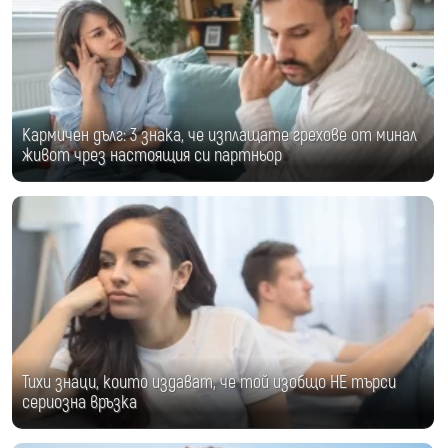
Кармичен дълг: 3 знака, че изплащате грехове от минал
живот чрез настоящия си партньор
Тихи знаци, които издават, че той изобщо НЕ търси
сериозна връзка