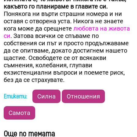
какъвто го планираме в главите си.
Понякога ни върти страшни номера и ни
оставя с отворена уста. Никога не знаете
кога може да срещнете
любовта на живота
си
. Затова всички се спъваме по
собствения си път и просто продължаваме
да се опитваме, докато достигнем нашето
щастие. Освободете се от всякакви
съмнения, колебания, глупави
екзистенциални въпроси и поемете риск,
без да се страхувате.
Етикети:
Силна
Отношения
Самота
Още по темата