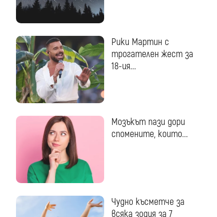
Рики Мартин с
трогателен жест за
18-ия...
Мозъкът пази дори
спомените, които...
Чудно късметче за
всяка зодия за 7