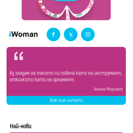
Аз гледам на тялото си повече като на инструмент,
отколкото като на орнамент.
Аланис Морисет
Виж още цитати
Най-нови