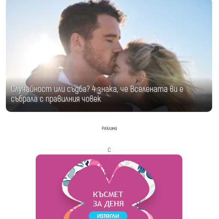
Случайност или съдба? 4 знака, че Вселената ви е
събрала с правилния човек
Реклама
с