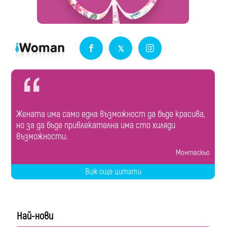
Жената има само една възможност да бъде красива,
но за да бъде привлекателна има сто хиляди
възможности.
Монтескьо
Виж още цитати
Най-нови