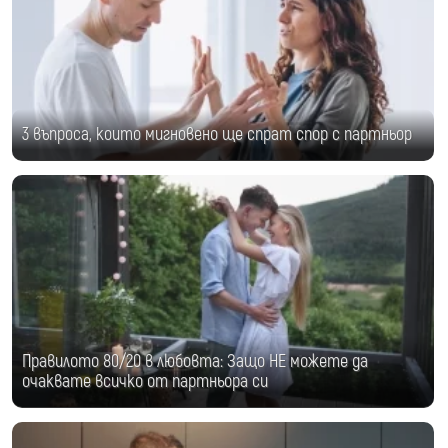
3 въпроса, които мигновено ще спрат спор с партньор
Правилото 80/20 в любовта: Защо НЕ можете да
очаквате всичко от партньора си