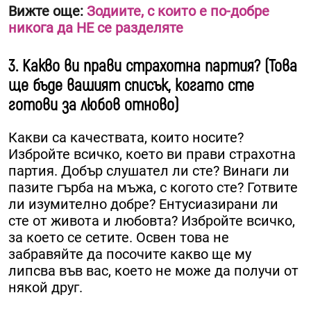
Вижте още:
Зодиите, с които е по-добре
никога да НЕ се разделяте
3. Какво ви прави страхотна партия? (Това
ще бъде вашият списък, когато сте
готови за любов отново)
Какви са качествата, които носите?
Избройте всичко, което ви прави страхотна
партия. Добър слушател ли сте? Винаги ли
пазите гърба на мъжа, с когото сте? Готвите
ли изумително добре? Ентусиазирани ли
сте от живота и любовта? Избройте всичко,
за което се сетите. Освен това не
забравяйте да посочите какво ще му
липсва във вас, което не може да получи от
някой друг.