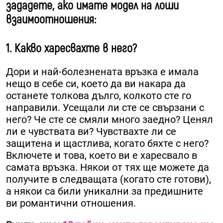
зададете, ако имате модел на лоши
взаимоотношения:
1. Какво харесвахте в него?
Дори и най-болезнената връзка е имала
нещо в себе си, което да ви накара да
останете толкова дълго, колкото сте го
направили. Усещали ли сте се свързани с
него? Че сте се смяли много заедно? Ценял
ли е чувствата ви? Чувствахте ли се
защитена и щастлива, когато бяхте с него?
Включете и това, което ви е харесвало в
самата връзка. Някои от тях ще можете да
получите в следващата (когато сте готови),
а някои са били уникални за предишните
ви романтични отношения.