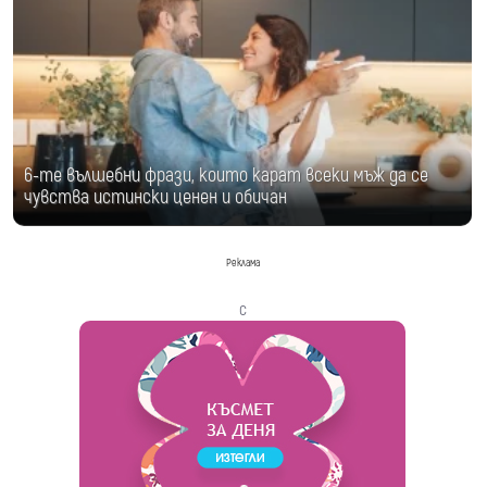
6-те вълшебни фрази, които карат всеки мъж да се
чувства истински ценен и обичан
Реклама
с