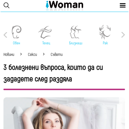
Овен
Телец
Близнаци
Рак
Новини
Секси
Съвети
3 болезнени въпроса, които да си
зададете след раздяла