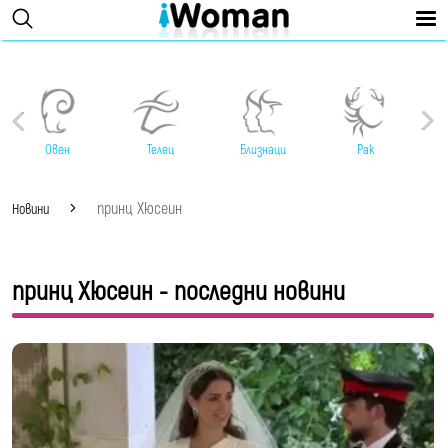
Овен
Телец
Близнаци
Рак
принц Хюсеин
Новини
принц Хюсеин - последни новини