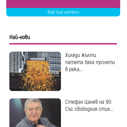
Виж още цитати
Най-нови
Хиляди жълти
патета бяха пуснати
в река...
Стефан Цанев на 90:
Със свободния стих...