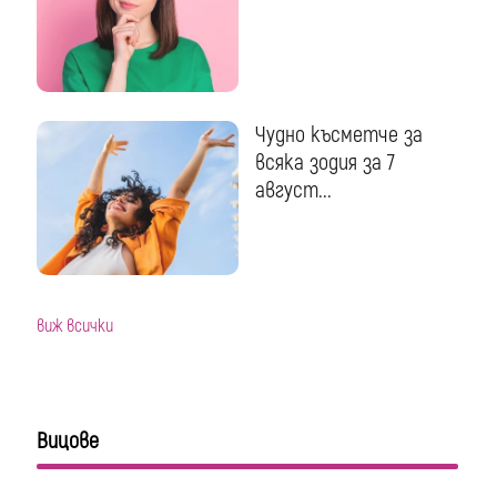
Чудно късметче за
всяка зодия за 7
август...
виж всички
Вицове