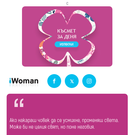
с
Ако накараш човек да се усмихне, променяш света.
Може би не целия свят, но поне неговия.