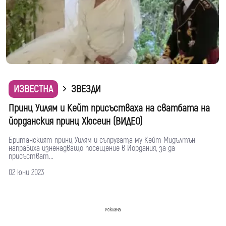
ИЗВЕСТНА
ЗВЕЗДИ
Принц Уилям и Кейт присъстваха на сватбата на
йорданския принц Хюсеин (ВИДЕО)
Британският принц Уилям и съпругата му Кейт Мидълтън
направиха изненадващо посещение в Йордания, за да
присъстват...
02 юни 2023
Реклама