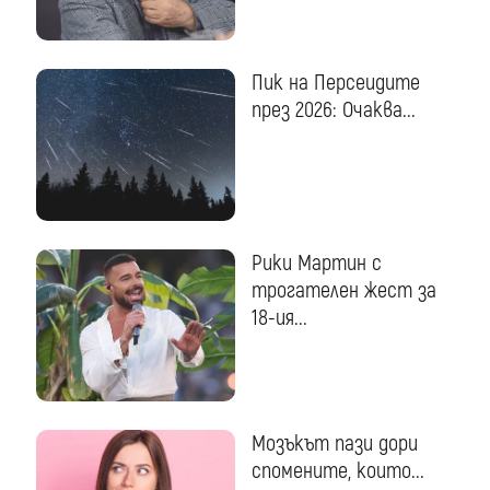
Пик на Персеидите
през 2026: Очаква...
Рики Мартин с
трогателен жест за
18-ия...
Мозъкът пази дори
спомените, които...