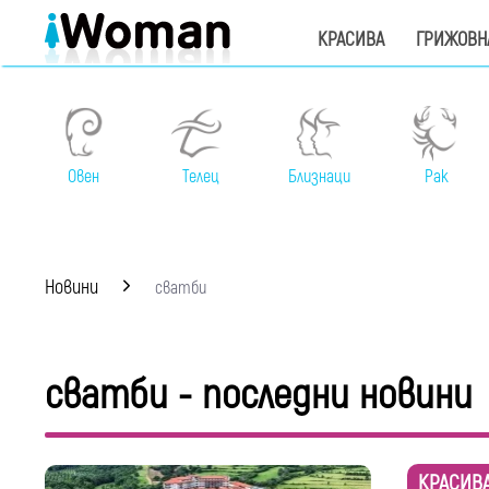
КРАСИВА
ГРИЖОВН
Овен
Телец
Близнаци
Рак
Новини
сватби
сватби - последни новини
КРАСИВ