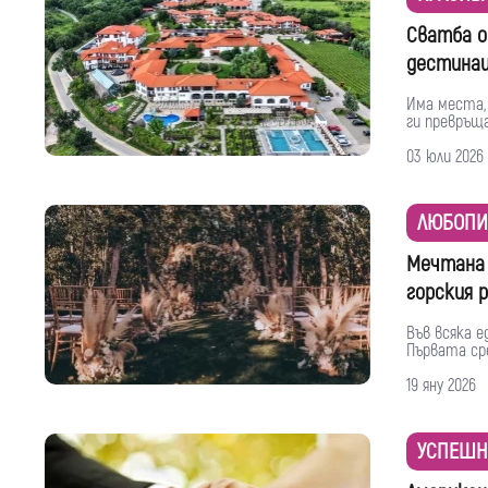
Сватба о
дестинац
Има места,
ги превръща
03 юли 2026
ЛЮБОПИ
Мечтана 
горския 
Във всяка 
Първата сре
19 яну 2026
УСПЕШН