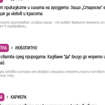
т приказките и силата на гроздето: Защо „Старосел“ 
ия за любов и красота
 които притежават особена магия – те улавят важните моменти от
т в незабравими...
ТНА
ЛЮБОПИТНО
сватба сред природата: Казваме “Да” близо до морето и
рай
една любовна история има безброй специални моменти, които остават 
ща, след...
А
КАРИЕРА