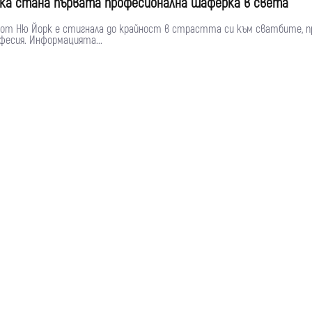
ка стана първата професионална шаферка в света
 от Ню Йорк е стигнала до крайност в страстта си към сватбите, 
офесия. Информацията...