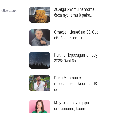
Хиляди жълти патета
превръщайки
бяха пуснати в река...
Стефан Цанев на 90: Със
свободния стих...
Пик на Персеидите през
2026: Очаква...
Рики Мартин с
трогателен жест за 18-
ия...
Мозъкът пази дори
спомените, които...