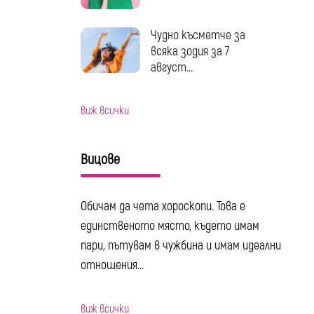
Чудно късметче за
всяка зодия за 7
август...
виж всички
Вицове
Обичам да чета хороскопи. Това е
единственото място, където имам
пари, пътувам в чужбина и имам идеални
отношения...
виж всички