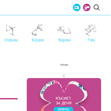
Стрелец
Козирог
Водолей
Риби
Реклама
с