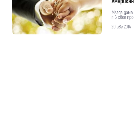
Американ
Млада дама
я в своя пр
20 авг 2014