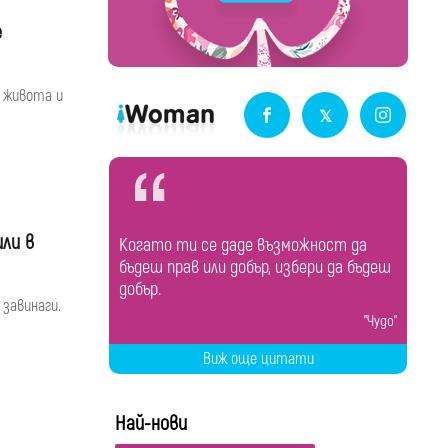
е
 живота и
ли в
Когато ти се даде възможност да
бъдеш прав или добър, избери да бъдеш
добър.
завинаги.
"Чудо"
Виж още цитати
Най-нови