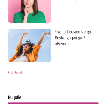
Чудно късметче за
всяка зодия за 7
август...
виж всички
Вицове