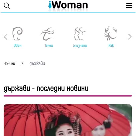
Овен
Телец
Близнаци
Рак
държави
Новини
държави - последни новини