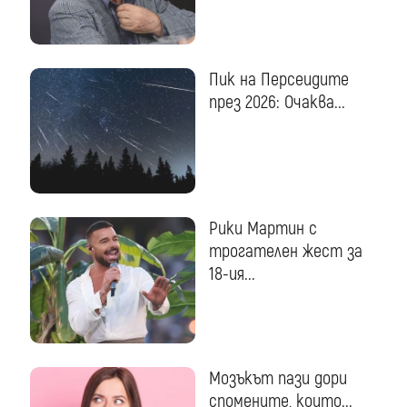
Пик на Персеидите
през 2026: Очаква...
Рики Мартин с
трогателен жест за
18-ия...
Мозъкът пази дори
спомените, които...