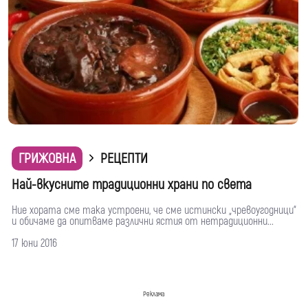
ГРИЖОВНА
РЕЦЕПТИ
Най-вкусните традиционни храни по света
Ние хората сме така устроени, че сме истински „чревоугодници“
и обичаме да опитваме различни ястия от нетрадиционни...
17 юни 2016
Реклама