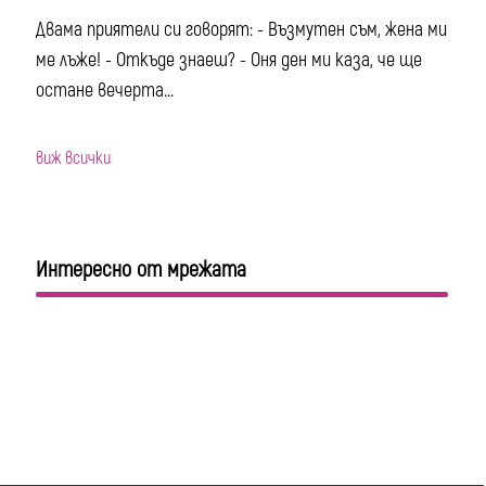
Двама приятели си говорят: - Възмутен съм, жена ми
ме лъже! - Откъде знаеш? - Оня ден ми каза, че ще
остане вечерта...
виж всички
Интересно от мрежата