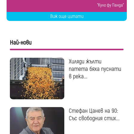
"Кунг фу Панда"
Виж още цитати
Най-нови
Хиляди жълти
патета бяха пуснати
в река...
Стефан Цанев на 90:
Със свободния стих...