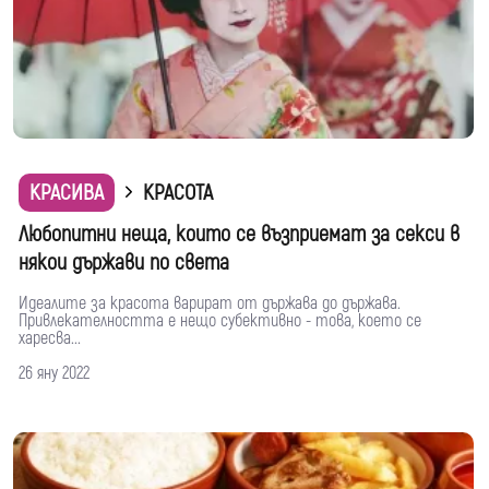
КРАСИВА
КРАСОТА
Любопитни неща, които се възприемат за секси в
някои държави по света
Идеалите за красота варират от държава до държава.
Привлекателността е нещо субективно - това, което се
харесва...
26 яну 2022