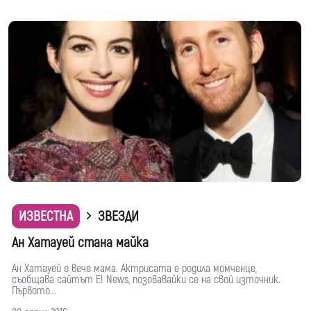
ИЗВЕСТНА
ЗВЕЗДИ
Ан Хатауей стана майка
Ан Хатауей е вече мама. Актрисата е родила момченце,
съобщава сайтът E! News, позовавайки се на свой източник.
Първото...