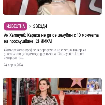
ИЗВЕСТНА
ЗВЕЗДИ
Ан Хатауей: Караха ме да се целувам с 10 момчета
на прослушване (СНИМКА)
Актьорската професия определено не е лесна, макар за
зрителите да изглежда другояче. Ан Хатауей пък е от
актрисите,...
24 април 2024