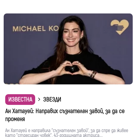
ИЗВЕСТНА
ЗВЕЗДИ
Ан Хатауей: Направих съзнателен завой, за да се
променя
Ан Хатауей е направила "съзнателен завой", за да спре да живее
като "стресиран човек". 43-годишната актриса,...