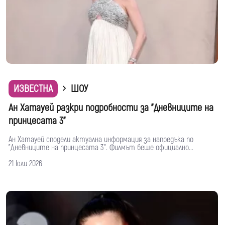
ИЗВЕСТНА
ШОУ
Ан Хатауей разкри подробности за "Дневниците на
принцесата 3"
Ан Хатауей сподели актуална информация за напредъка по
"Дневниците на принцесата 3". Филмът беше официално...
21 юли 2026