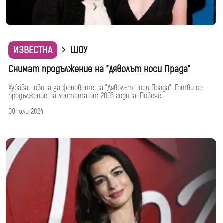
ИЗВЕСТНА
ШОУ
Снимат продължение на "Дяволът носи Прада"
Хубава новина за феновете на "Дяволът носи Прада". Готви се
продължение на лентата от 2006 година. Повече...
09 юли 2024