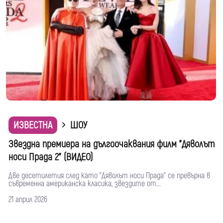
ИЗВЕСТНА
ШОУ
Звездна премиера на дългоочаквания филм "Дяволът
носи Прада 2" (ВИДЕО)
Две десетилетия след като "Дяволът носи Прада" се превърна в
съвременна американска класика, звездите от...
21 април 2026