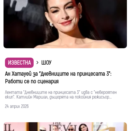
ИЗВЕСТНА
ШОУ
Ан Хатауей за "Дневниците на принцесата 3":
Работи се по сценария
Лентата "Дневниците на принцесата 3" идва с "невероятен
екип". Катлийн Маршал, дъщерята на покойния режисьор...
24 април 2026