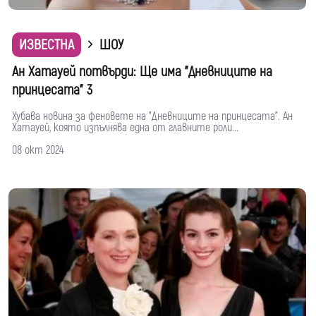
ИЗВЕСТНА
ШОУ
Ан Хатауей потвърди: Ще има "Дневниците на
принцесата" 3
Хубава новина за феновете на "Дневниците на принцесата". Ан
Хатауей, която изпълнява една от главните роли...
08 окт 2024