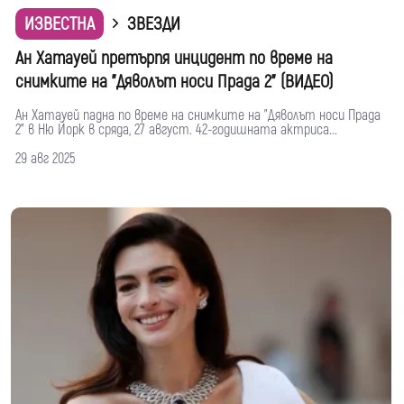
ИЗВЕСТНА
ЗВЕЗДИ
Ан Хатауей претърпя инцидент по време на
снимките на "Дяволът носи Прада 2" (ВИДЕО)
Ан Хатауей падна по време на снимките на "Дяволът носи Прада
2" в Ню Йорк в сряда, 27 август. 42-годишната актриса...
29 авг 2025