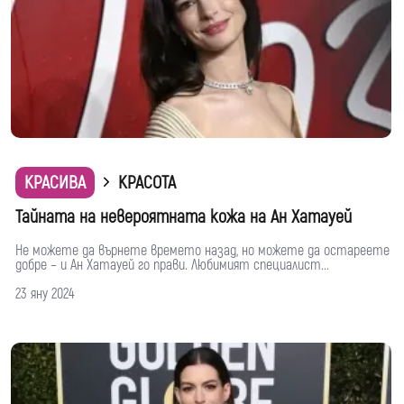
КРАСИВА
КРАСОТА
Тайната на невероятната кожа на Ан Хатауей
Не можете да върнете времето назад, но можете да остареете
добре – и Ан Хатауей го прави. Любимият специалист...
23 яну 2024