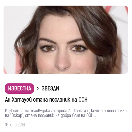
ИЗВЕСТНА
ЗВЕЗДИ
Ан Хатауей стана посланик на ООН
Известната холивудска актриса Ан Хатауей, която е носителка
на "Оскар", стана посланик на добра воля на ООН...
16 юни 2016