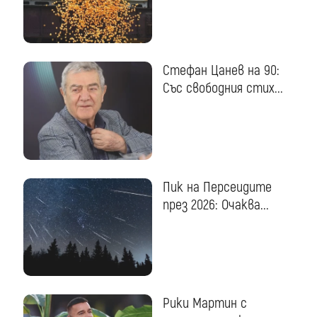
Стефан Цанев на 90:
Със свободния стих...
Пик на Персеидите
през 2026: Очаква...
Рики Мартин с