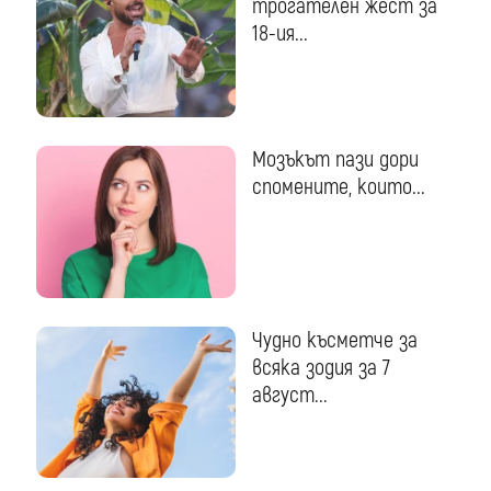
трогателен жест за
18-ия...
Мозъкът пази дори
спомените, които...
Чудно късметче за
всяка зодия за 7
август...