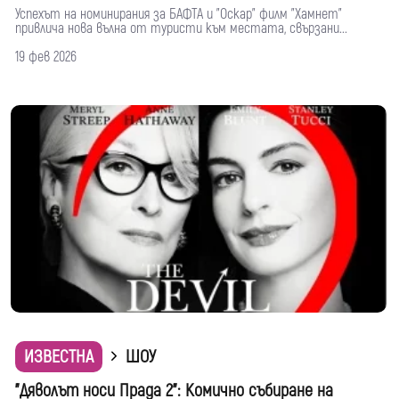
Успехът на номинирания за БАФТА и "Оскар" филм "Хамнет"
привлича нова вълна от туристи към местата, свързани...
19 фев 2026
ИЗВЕСТНА
ШОУ
"Дяволът носи Прада 2": Комично събиране на