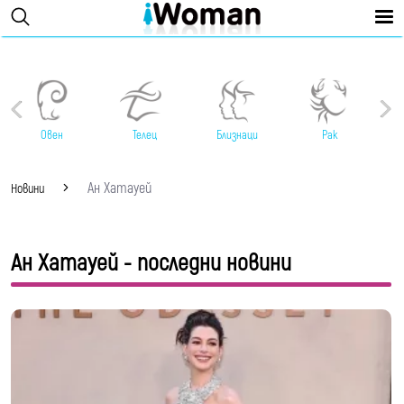
Овен
Телец
Близнаци
Рак
Ан Хатауей
Новини
Ан Хатауей - последни новини