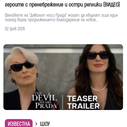
героите с пренебрежение и остри реплики (ВИДЕО)
Феновете на "Дяволът носи Прада" могат да хвърлят още един
поглед върху продължението благодарение на новия...
02 фев 2026
ИЗВЕСТНА
ШОУ