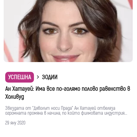
УСПЕШНА
ЗОДИИ
Ан Хатауей: Има все по-голямо полово равенство в
Холивуд
Звездата от "Дяволът носи Прада" Ан Хатауей отбеляза
огромната промяна в начина, по който филмовата индустрия...
29 яну 2020