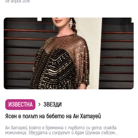
08 април 2016
ИЗВЕСТНА
ЗВЕЗДИ
Ясен е полът на бебето на Ан Хатауей
Ан Хатауей, която е бременна с първото си дете, очаква
момиченце. Звездата и съпругът й Адам Шулман съвсем...