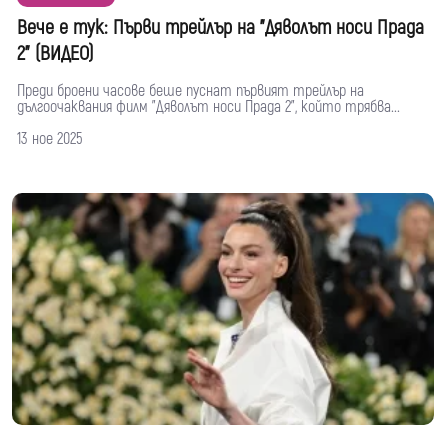
Вече е тук: Първи трейлър на "Дяволът носи Прада
2" (ВИДЕО)
Преди броени часове беше пуснат първият трейлър на
дългоочаквания филм "Дяволът носи Прада 2", който трябва...
13 ное 2025