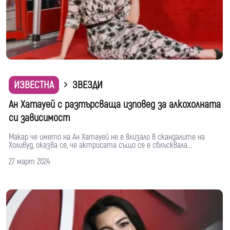
ИЗВЕСТНА
ЗВЕЗДИ
Ан Хатауей с разтърсваща изповед за алкохолната
си зависимост
Макар че името на Ан Хатауей не е влизало в скандалите на
Холивуд, оказва се, че актрисата също се е сблъсквала...
27 март 2024