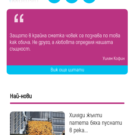
Защото в крайна сметка човек се познава по това
как обича. Не друго, а любовта определя нашата
същност.
Уилям Кофин
Виж още цитати
Най-нови
Хиляди жълти
патета бяха пуснати
в река...