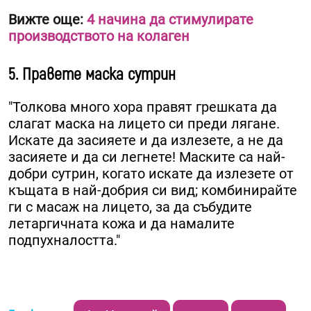
Вижте още:
4 начина да стимулирате
производството на колаген
5. Правете маска сутрин
"Толкова много хора правят грешката да
слагат маска на лицето си преди лягане.
Искате да засияете и да излезете, а не да
засияете и да си легнете! Маските са най-
добри сутрин, когато искате да излезете от
къщата в най-добрия си вид; комбинирайте
ги с масаж на лицето, за да събудите
летаргичната кожа и да намалите
подпухналостта."