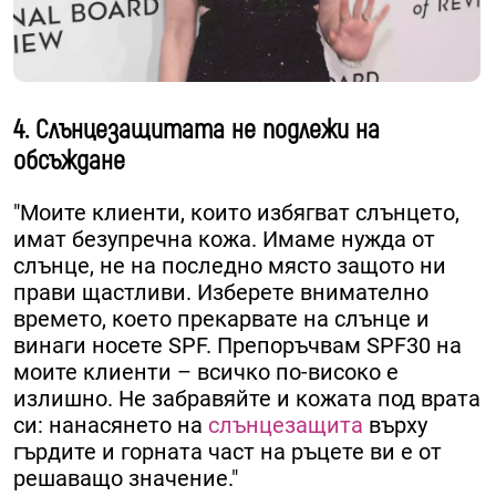
4. Слънцезащитата не подлежи на
обсъждане
"Моите клиенти, които избягват слънцето,
имат безупречна кожа. Имаме нужда от
слънце, не на последно място защото ни
прави щастливи. Изберете внимателно
времето, което прекарвате на слънце и
винаги носете SPF. Препоръчвам SPF30 на
моите клиенти – всичко по-високо е
излишно. Не забравяйте и кожата под врата
си: нанасянето на
слънцезащита
върху
гърдите и горната част на ръцете ви е от
решаващо значение."