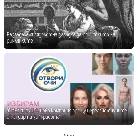
Разгадаха хилядолетна загадка за прическите на
римлянките
"Отвори очи!" - нова кампания срещу нереалистичните
стандарти за "красота"
Реклама