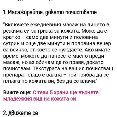
1. Масажирайте, докато почиствате
"Включете ежедневния масаж на лицето в
режима си за грижа за кожата. Може да е
кратко – само две минути и половина
сутрин и още две минути и половина вечер
са всичко, от което се нуждаете. Ако имате
време, можете да нанесете масло преди
масаж, но аз обичам да го правя, докато
почиствам. Текстурата на вашия почистващ
препарат също е важна – той трябва да се
плъзга по кожата ви, без да се влачи."
Вижте още:
С тези 5 храни ще върнете
младежкия вид на кожата си
2. Движете се