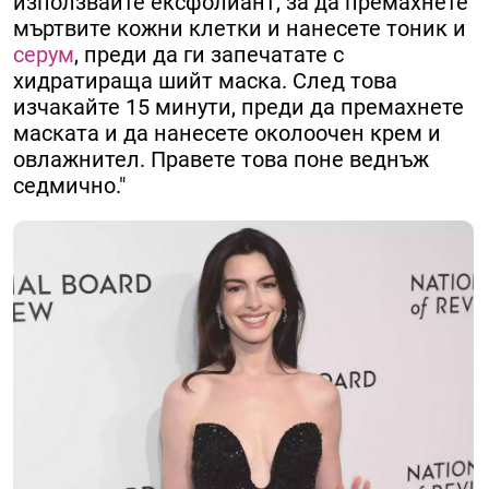
използвайте ексфолиант, за да премахнете
мъртвите кожни клетки и нанесете тоник и
серум
, преди да ги запечатате с
хидратираща шийт маска. След това
изчакайте 15 минути, преди да премахнете
маската и да нанесете околоочен крем и
овлажнител. Правете това поне веднъж
седмично."