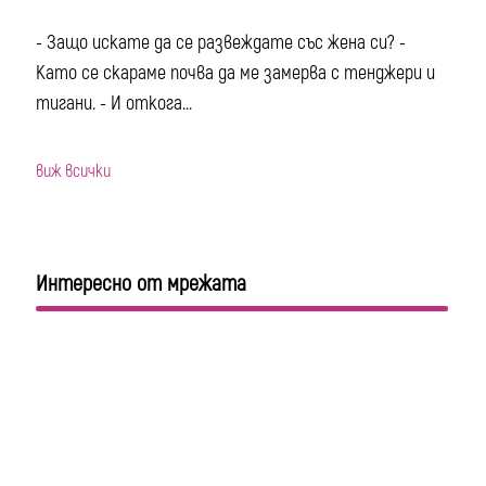
- Защо искате да се развеждате със жена си? -
Като се скараме почва да ме замерва с тенджери и
тигани. - И откога...
виж всички
Интересно от мрежата