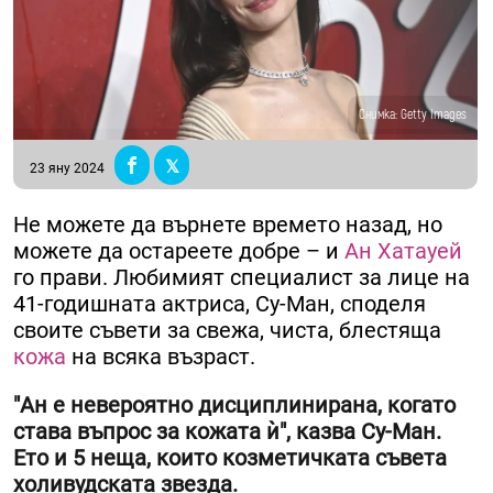
Снимка: Getty Images
23 яну 2024
Не можете да върнете времето назад, но
можете да остареете добре – и
Ан Хатауей
го прави. Любимият специалист за лице на
41-годишната актриса, Су-Ман, споделя
своите съвети за свежа, чиста, блестяща
кожа
на всяка възраст.
"Ан е невероятно дисциплинирана, когато
става въпрос за кожата ѝ", казва Су-Ман.
Ето и 5 неща, които козметичката съвета
холивудската звезда.