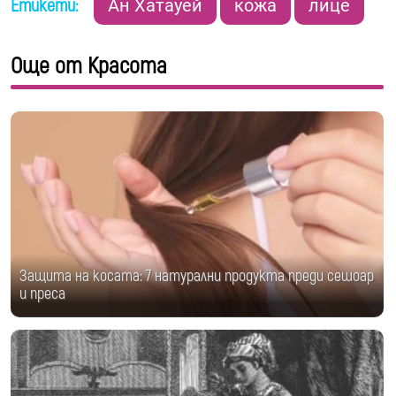
Етикети:
Ан Хатауей
кожа
лице
Още от Красота
Защита на косата: 7 натурални продукта преди сешоар
и преса