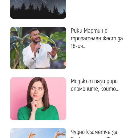
Рики Мартин с
трогателен жест за
18-ия...
Мозъкът пази дори
спомените, които...
Чудно късметче за