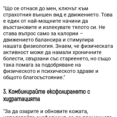
"Що се отнася до мен, ключът към
страхотния външен вид е движението. Това
е един от най-мощните начини да
възстановите и излекувате тялото си. Не
става въпрос само за калории –
движението балансира и стимулира
нашата физиология. Знаем, че физическата
активност може да намали хроничните
болести, свързани със стареенето, но също
така помага за подобряване на
физическото и психическото здраве и
общото благосъстояние."
3. Комбинирайте ексфолирането с
хидратацията
"За да озарите и обновите кожата,