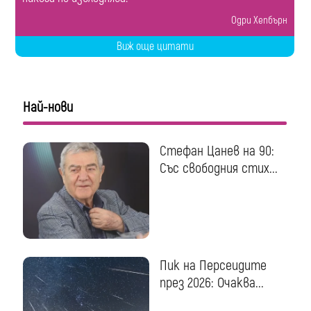
Одри Хепбърн
Виж още цитати
Най-нови
Стефан Цанев на 90:
Със свободния стих...
Пик на Персеидите
през 2026: Очаква...