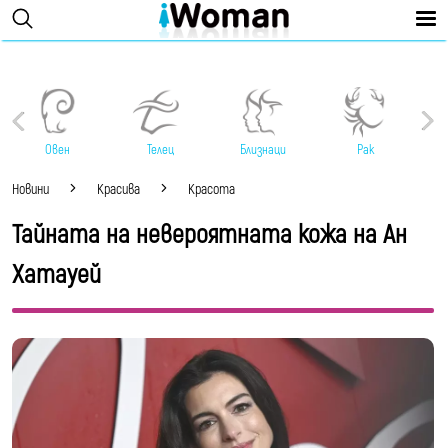
Овен
Телец
Близнаци
Рак
Новини
Красива
Красота
Тайната на невероятната кожа на Ан
Хатауей