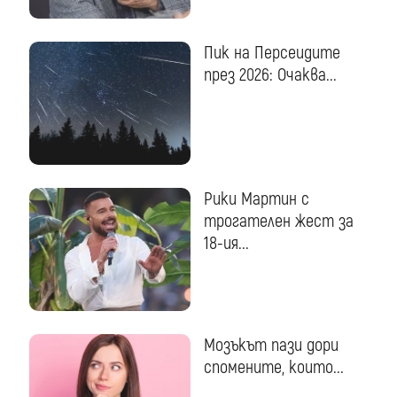
Пик на Персеидите
през 2026: Очаква...
Рики Мартин с
трогателен жест за
18-ия...
Мозъкът пази дори
спомените, които...