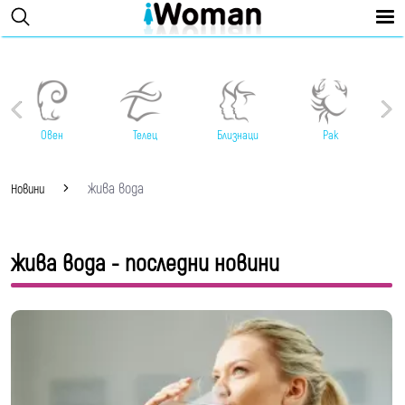
Овен
Телец
Близнаци
Рак
жива вода
Новини
жива вода - последни новини