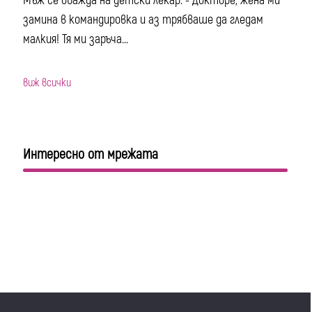
Мъж се обажда на детски лекар: - Докторе, жена ми
замина в командировка и аз трябваше да гледам
малкия! Тя ми заръча...
виж всички
Интересно от мрежата