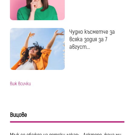
Чудно късметче за
всяка зодия за 7
август...
виж всички
Вицове