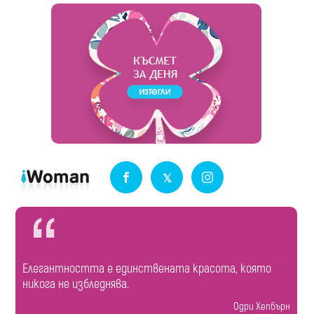
Елегантността е единствената красота, която
никога не избледнява.
Одри Хепбърн