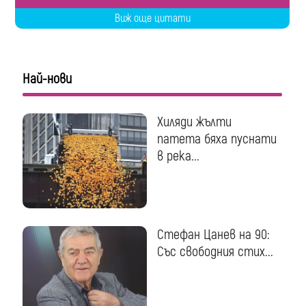
Виж още цитати
Най-нови
Хиляди жълти
патета бяха пуснати
в река...
Стефан Цанев на 90:
Със свободния стих...