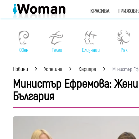
КРАСИВА
ГРИЖОВН
Овен
Телец
Близнаци
Рак
Новини
Успешна
Кариера
Министър Ефр
Министър Ефремова: Жени
България