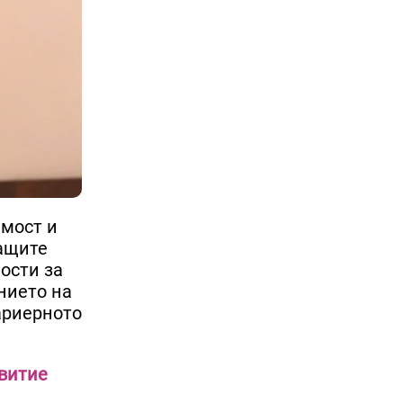
имост и
ващите
ости за
нието на
ариерното
звитие