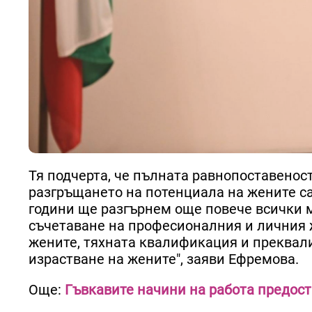
Тя подчерта, че пълната равнопоставенос
разгръщането на потенциала на жените са
години ще разгърнем още повече всички м
съчетаване на професионалния и личния 
жените, тяхната квалификация и преквал
израстване на жените", заяви Ефремова.
Още:
Гъвкавите начини на работа предост