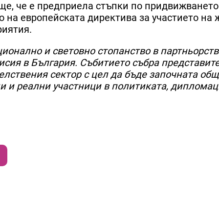
още, че е предприела стъпки по придвижването
о на европейската директива за участието на 
риятия.
ционално и световно стопанство в партньорств
исия в България. Събитието събра представит
елствения сектор с цел да бъде започната об
ни и реални участници в политиката, дипломац