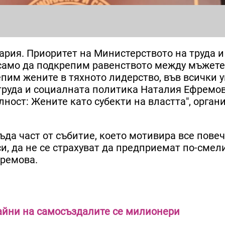
рия. Приоритет на Министерството на труда и
само да подкрепим равенството между мъжете
пим жените в тяхното лидерство, във всички 
 труда и социалната политика Наталия Ефремо
ност: Жените като субекти на властта", орган
да част от събитие, което мотивира все повеч
и, да не се страхуват да предприемат по-смел
фремова.
айни на самосъздалите се милионери