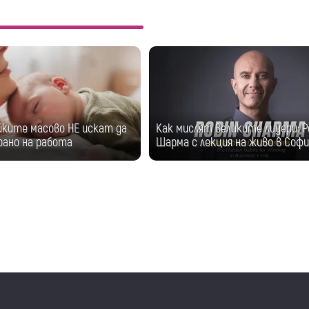
йките масово НЕ искат да
Как мислят великите лидери: Р
рано на работа
Шарма с лекция на живо в Софи