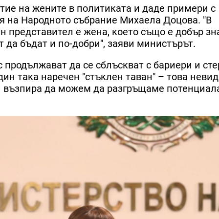
стие на жените в политиката и даде примери с
я на Народното събрание Михаела Доцова. "В
 представител е жена, което също е добър зна
 да бъдат и по-добри", заяви министърът.
 продължават да се сблъскват с бариери и сте
един така наречен "стъклен таван" – това неви
 възпира да можем да разгръщаме потенциала 