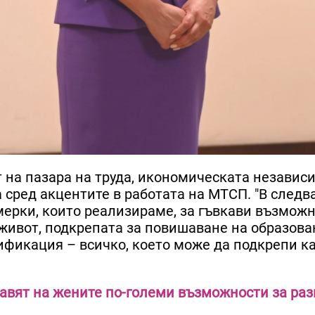
т на пазара на труда, икономическата независ
 сред акцентите в работата на МТСП. "В след
ерки, които реализираме, за гъвкави възможн
живот, подкрепата за повишаване на образова
ификация – всичко, което може да подкрепи к
авят на жените по-големи възможности за ра