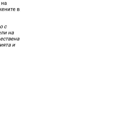
 на
жените в
о с
ели на
ществена
ията и