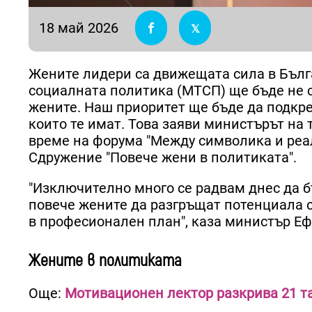
18 май 2026
Жените лидери са движещата сила в Бълга
социалната политика (МТСП) ще бъде не 
жените. Наш приоритет ще бъде да подкре
които те имат. Това заяви министърът на
време на форума "Между символика и реал
Сдружение "Повече жени в политиката".
"Изключително много се радвам днес да бъ
повече жените да разгръщат потенциала с
в професионален план", каза министър Е
Жените в политиката
Още:
Мотивационен лектор разкрива 21 т