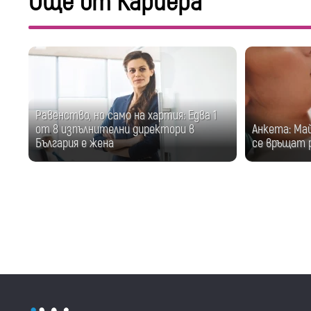
Още от Кариера
Равенство, но само на хартия: Едва 1
от 8 изпълнителни директори в
Анкета: Mа
България е жена
се връщат 