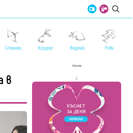
Стрелец
Козирог
Водолей
Риби
Реклама
а в
с