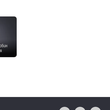
обин
я