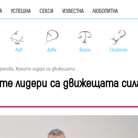
А
УСПЕШНА
СЕКСИ
ИЗВЕСТНА
ЛЮБОПИТНА
Лъв
Дева
Везни
Скорпион
емова: Жените лидери са движещата ...
те лидери са движещата сил