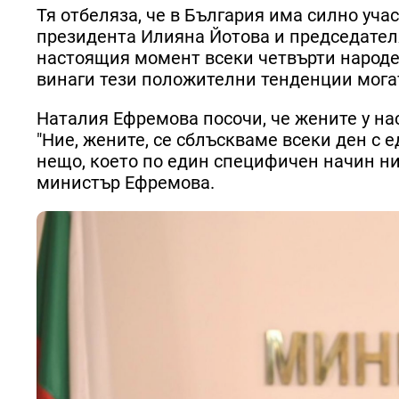
Тя отбеляза, че в България има силно уча
президента Илияна Йотова и председател
настоящия момент всеки четвърти народен
винаги тези положителни тенденции могат
Наталия Ефремова посочи, че жените у нас
"Ние, жените, се сблъскваме всеки ден с 
нещо, което по един специфичен начин ни
министър Ефремова.