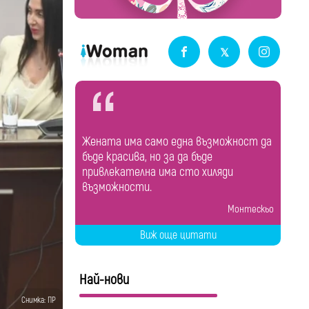
Жената има само една възможност да
бъде красива, но за да бъде
привлекателна има сто хиляди
възможности.
Монтескьо
Виж още цитати
Най-нови
Снимка: ПР