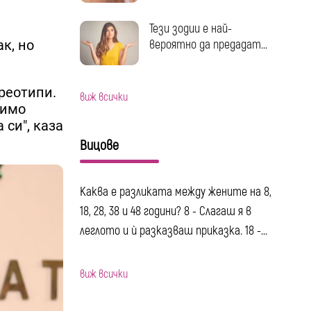
Тези зодии е най-
вероятно да предадат...
к, но
реотипи.
виж всички
димо
си", каза
Вицове
Каква е разликата между жените на 8,
18, 28, 38 и 48 години? 8 - Слагаш я в
леглото и ѝ разказваш приказка. 18 -...
виж всички