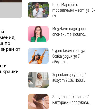
Рики Мартин с
трогателен жест за 18-
ия...
Мозъкът пази дори
 и
спомените, които...
умения,
ва по
изиран от
Чудно късметче за
всяка зодия за 7
август...
е и
и крачки
Хороскоп за утре, 7
август 2026: Нови...
Защита на косата: 7
натурални продукта...