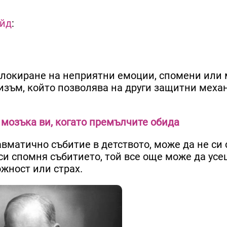
йд
:
блокиране на неприятни емоции, спомени или 
изъм, който позволява на други защитни меха
 мозъка ви, когато премълчите обида
авматично събитие в детството, може да не си
 си спомня събитието, той все още може да ус
жност или страх.