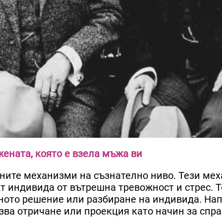
ената, която е взела мъжа ви
тните механизми на съзнателно ниво. Тези ме
ят индивида от вътрешна тревожност и стрес. 
елното решение или разбиране на индивида. На
зва отричане или проекция като начин за спра