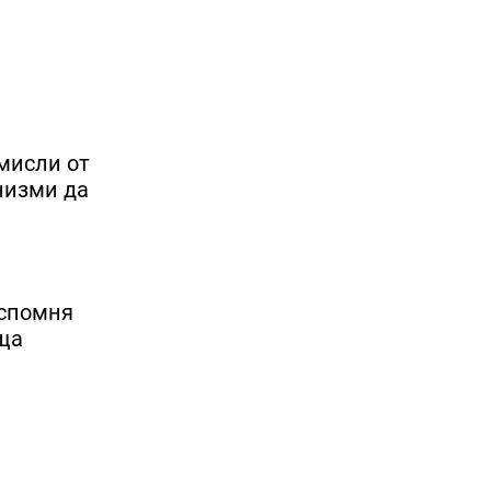
мисли от
низми да
 спомня
еща