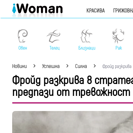
КРАСИВА
ГРИЖОВН
Овен
Телец
Близнаци
Рак
Новини
Успешна
Силна
Фройд разкрива 8
Фройд разкрива 8 стратеги
предпази от тревожност