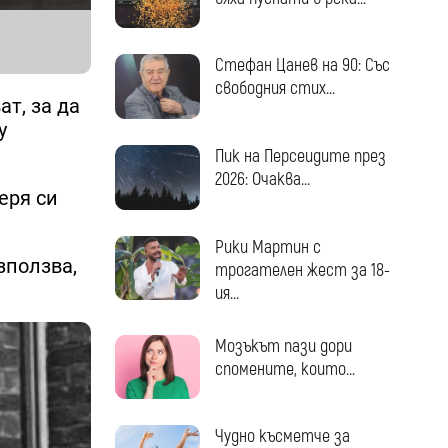
Стефан Цанев на 90: Със
свободния стих...
т, за да
у
Пик на Персеидите през
2026: Очаква...
еря си
Рики Мартин с
зползва,
трогателен жест за 18-
ия...
Мозъкът пази дори
спомените, които...
Чудно късметче за