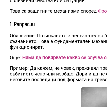
болезнени чувства или ситуации.
Това са защитните механизми според
Фро
1. Репресии
Обяснение: Потискането е несъзнателно 
съзнанието. Това е фундаментален механ
функционират.
Още:
Няма да повярвате какво се случва с
Пример: Да кажем, че човек, преживял тр
събитието ясно или изобщо. Дори и да не
неговите последици под формата на трево