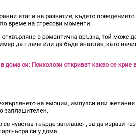
ранни етапи на развитие, където поведението
о по време на стресови моменти.
 отхвърляне в романтична връзка, той може д
имер да плаче или да бъде инатлив, като начи
 в дома си: Психолози откриват какво се крие 
рехвърлянето на емоции, импулси или желания
ко заплашителен.
о се чувства твърде заплашен, за да изрази тез
партньора си у дома.