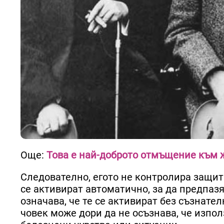
Още:
Това е най-доброто отмъщение към ж
Следователно, егото не контролира защи
се активират автоматично, за да предпаз
означава, че те се активират без съзнат
човек може дори да не осъзнава, че изпол