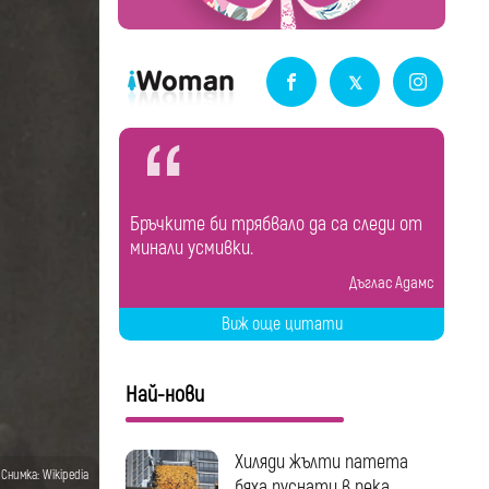
Бръчките би трябвало да са следи от
минали усмивки.
Дъглас Адамс
Виж още цитати
Най-нови
Хиляди жълти патета
Снимка: Wikipedia
бяха пуснати в река...