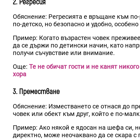
2. Регресия
Обяснение: Регресията е връщане към по-
по-детско, но безопасно и удобно, особен
Пример: Когато възрастен човек преживее
да се държи по детински начин, като напр
получи съчувствие или внимание.
Още:
Те не обичат гости и не канят никого
хора
3. Преместване
Обяснение: Изместването се отнася до п
човек или обект към друг, който е по-мал
Пример: Ако някой е ядосан на шефа си, н
директно, може неочаквано да се скара с 