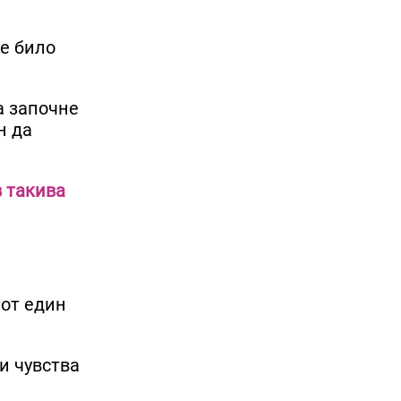
 е било
а започне
н да
в такива
 от един
и чувства