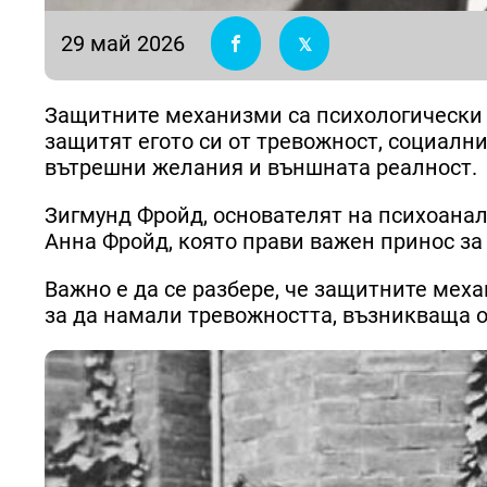
29 май 2026
Защитните механизми са психологически с
защитят егото си от тревожност, социалн
вътрешни желания и външната реалност.
Зигмунд Фройд, основателят на психоанал
Анна Фройд, която прави важен принос за
Важно е да се разбере, че защитните меха
за да намали тревожността, възникваща о