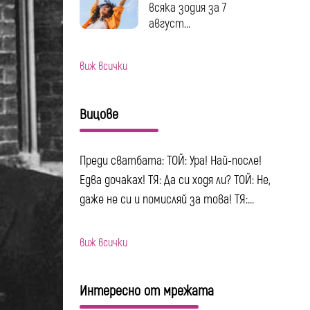
всяка зодия за 7
август...
виж всички
Вицове
Преди сватбата: ТОЙ: Ура! Най-после!
Едва дочаках! ТЯ: Да си ходя ли? ТОЙ: Не,
даже не си и помисляй за това! ТЯ:...
виж всички
Интересно от мрежата