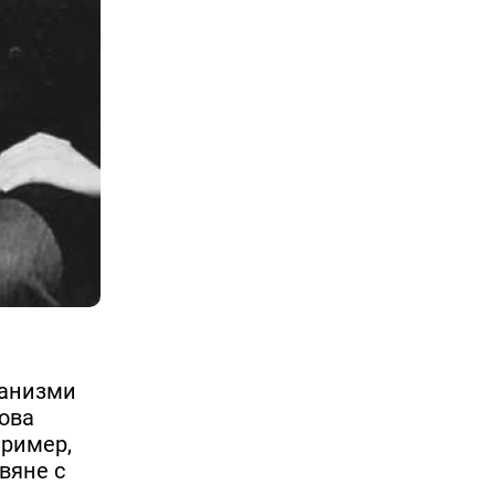
ханизми
Това
пример,
вяне с