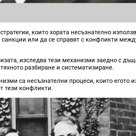
тратегии, които хората несъзнателно използва
и санкции или да се справят с конфликти межд
изата, изследва тези механизми заедно с дъщ
 тяхното разбиране и систематизиране.
низми са несъзнателни процеси, които егото и
т тези конфликти.