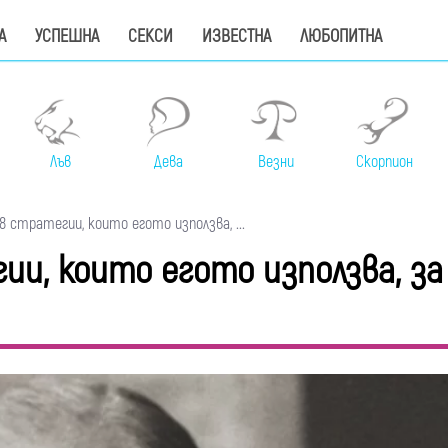
А
УСПЕШНА
СЕКСИ
ИЗВЕСТНА
ЛЮБОПИТНА
Лъв
Дева
Везни
Скорпион
 стратегии, които егото използва, ...
и, които егото използва, за