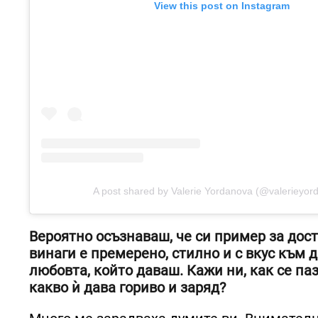
View this post on Instagram
A post shared by Valerie Yordanova (@valerieyor
Вероятно осъзнаваш, че си пример за дост
винаги е премерено, стилно и с вкус към
любовта, който даваш. Кажи ни, как се па
какво ѝ дава гориво и заряд?