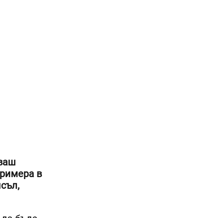
зваш
примера в
исъл,