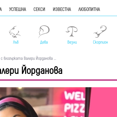
А
УСПЕШНА
СЕКСИ
ИЗВЕСТНА
ЛЮБОПИТНА
Лъв
Дева
Везни
Скорпион
 с влогърката Валери Йорданова ...
алери Йорданова