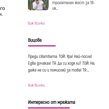
трогателен жест за 18-
го
ия...
н.
виж всички
Вицове
Преди сватбата: ТОЙ: Ура! Най-после!
Едва дочаках! ТЯ: Да си ходя ли? ТОЙ: Не,
даже не си и помисляй за това! ТЯ:...
виж всички
Интересно от мрежата