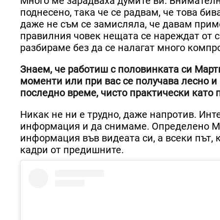
Много ме зарадваха думите ви. Внимателн
поднесено, така че се радвам, че това би
даже не съм се замисляла, че давам приме
правилния човек нещата се нареждат от с
разбираме без да се налагат много компр
Знаем, че работиш с половинката си Марти
моменти или при вас се получава лесно и 
последно време, чисто практически като
Никак не ни е трудно, даже напротив. Ин
информация и да снимаме. Определено М
информация във видеата си, а всеки път,
кадри от предишните.