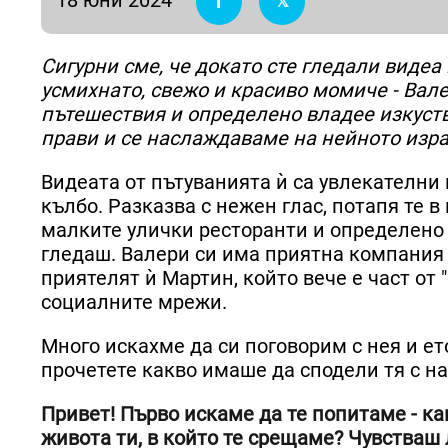
Сигурни сме, че докато сте гледали видеа
усмихнато, свежо и красиво момиче - Вале
пътешествия и определено владее изкуств
прави и се наслаждаваме на нейното изр
Видеата от пътуванията ѝ са увлекателни
кълбо. Разказва с нежен глас, потапя те в
малките улички ресторанти и определено 
гледаш. Валери си има приятна компания 
приятелят ѝ Мартин, който вече е част от
социалните мрежи.
Много искахме да си поговорим с нея и ето
прочетете какво имаше да сподели тя с на
Привет! Първо искаме да те попитаме - ка
живота ти, в който те срещаме? Чувстваш 