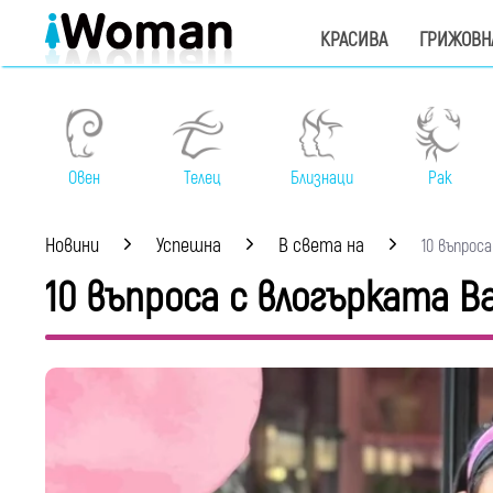
КРАСИВА
ГРИЖОВН
Овен
Телец
Близнаци
Рак
Новини
Успешна
В света на
10 въпроса
10 въпроса с влогърката В