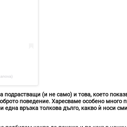
danova)
а подрастващи (и не само) и това, което пока
 доброто поведение. Харесваме особено много 
зи една връзка толкова дълго, какво ѝ носи см