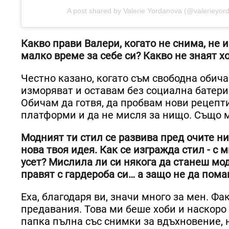
A post shared by Valerie Yordanova (@valerieyor
Какво прави Валери, когато не снима, не 
малко време за себе си? Какво не знаят х
Честно казано, когато съм свободна обича
изморяват и оставам без социална батерия
Обичам да готвя, да пробвам нови рецепт
платформи и да не мисля за нищо. Също м
Модният ти стил се развива пред очите н
нова твоя идея. Как се изгражда стил - с 
усет? Мислила ли си някога да станеш мо
правят с гардероба си… а защо не да пома
Еха, благодаря ви, значи много за мен. Фа
предавания. Това ми беше хоби и наскоро
папка пълна със снимки за вдъхновение, 