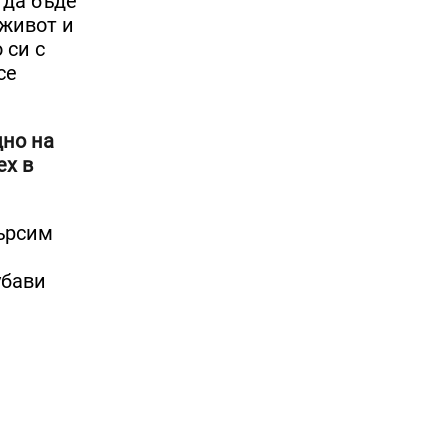
 да бъде
 живот и
 си с
се
дно на
ех в
търсим
убави