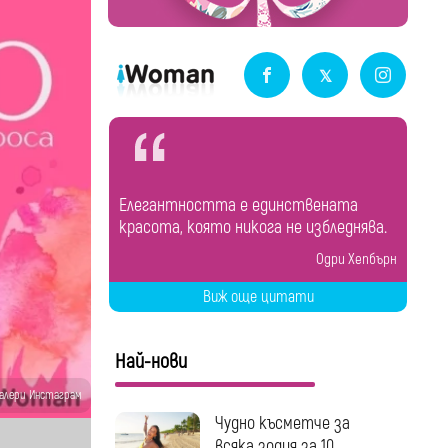
Елегантността е единствената
красота, която никога не избледнява.
Одри Хепбърн
Виж още цитати
Най-нови
Валери Инстаграм
Чудно късметче за
всяка зодия за 10