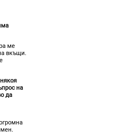
има
ра ме
на вкъщи.
е
 някоя
ъпрос на
во да
 огромна
 мен.