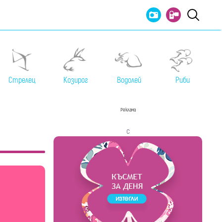
Стрелец
Козирог
Водолей
Риби
Реклама
с