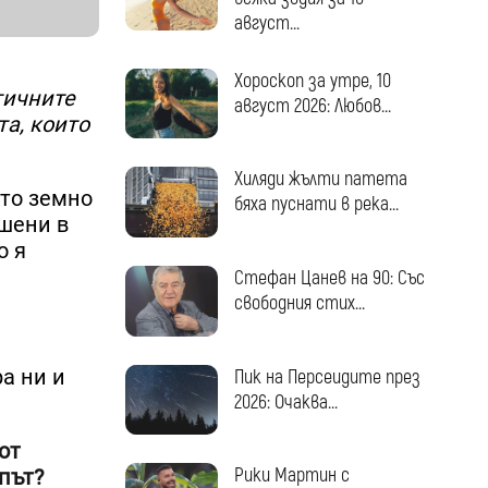
август...
Хороскоп за утре, 10
тичните
август 2026: Любов...
а, които
Хиляди жълти патета
ото земно
бяха пуснати в река...
ушени в
о я
Стефан Цанев на 90: Със
свободния стих...
ра ни и
Пик на Персеидите през
2026: Очаква...
от
Рики Мартин с
път?