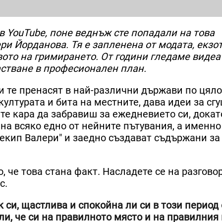
 в YouTube, поне веднъж сте попадали на това
ри Йорданова. Тя е запленена от модата, екзо
ото на гримирането. От години гледаме видеат
астване в професионален план.
 и те пренасят в най-различни държави по цял
 културата и бита на местните, дава идеи за сг
те кара да забравиш за ежедневието си, докат
на всяко едно от нейните пътувания, а именно
 "екип Валери" и заедно създават съдържани за
, че това стана факт. Насладете се на разгово
с.
к си, щастлива и спокойна ли си в този период 
ли, че си на правилното място и на правилния 