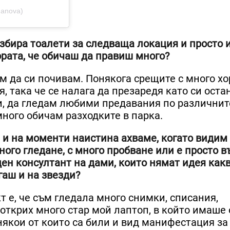
danova)
избира тоалети за следваща локация и просто 
ората, че обичаш да правиш много?
м да си почивам. Понякога срещите с много хо
, така че се налага да презаредя като си оста
и, да гледам любими предавания по различнит
ного обичам разходките в парка.
и и на моменти наистина ахваме, когато видим
много гледане, с много пробване или е просто в
ден консултант на дами, които нямат идея как
гаш и на звезди?
кт е, че съм гледала много снимки, списания,
 открих много стар мой лаптоп, в който имаше
някои от които са били и вид манифестация за