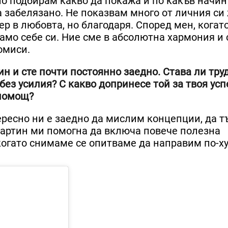
о подбирам какво да покажа и по какъв начин
ва забелязано. Не показвам много от личния си
р в любовта, но благодаря. Според мен, когато
амо себе си. Ние сме в абсолютна хармония и 
омиси.
н и сте почти постоянно заедно. Става ли тру
без усилия? С какво допринесе той за твоя усп
 помощ?
тересно ни е заедно да мислим концепции, да 
артин ми помогна да включа повече полезна
 когато снимаме се опитваме да направим по-х