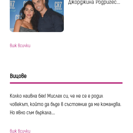
Джорджина Родригес...
виж всички
Вицове
Колко наивна бях! Мислех си, че не се е родил
човекът, който да бъде в състояние да ме командва.
Но явно съм бъркала....
виж всички