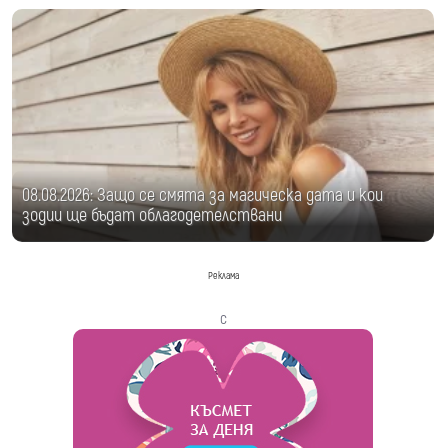
08.08.2026: Защо се смята за магическа дата и кои
зодии ще бъдат облагодетелствани
Реклама
с