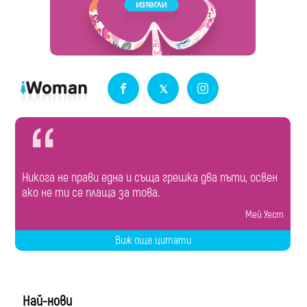
Никога не прави една и съща грешка два пъти, освен
ако не ти се плаща за това.
Мей Уест
Виж още цитати
Най-нови