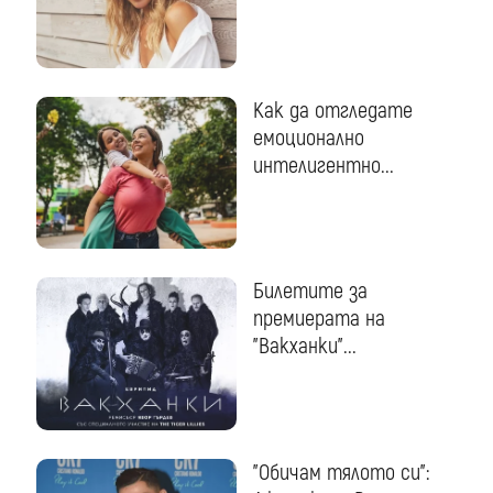
Как да отгледате
емоционално
интелигентно...
Билетите за
премиерата на
"Вакханки"...
"Обичам тялото си":