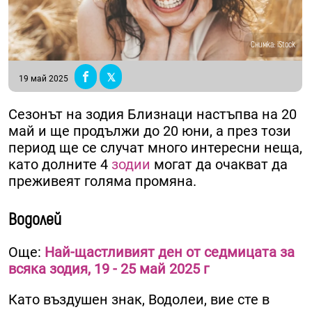
Снимка: iStock
19 май 2025
Сезонът на зодия Близнаци настъпва на 20
май и ще продължи до 20 юни, а през този
период ще се случат много интересни неща,
като долните 4
зодии
могат да очакват да
преживеят голяма промяна.
Водолей
Още:
Най-щастливият ден от седмицата за
всяка зодия, 19 - 25 май 2025 г
Като въздушен знак, Водолеи, вие сте в