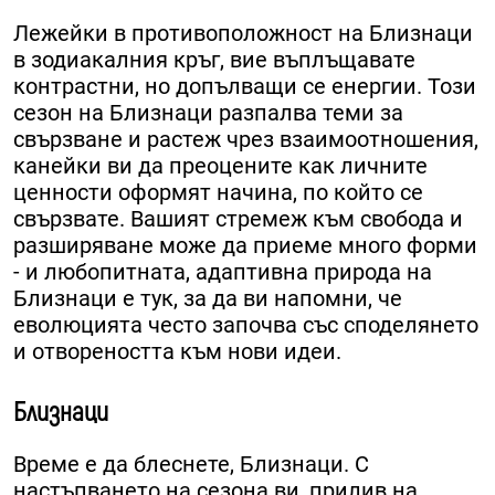
Лежейки в противоположност на Близнаци
в зодиакалния кръг, вие въплъщавате
контрастни, но допълващи се енергии. Този
сезон на Близнаци разпалва теми за
свързване и растеж чрез взаимоотношения,
канейки ви да преоцените как личните
ценности оформят начина, по който се
свързвате. Вашият стремеж към свобода и
разширяване може да приеме много форми
- и любопитната, адаптивна природа на
Близнаци е тук, за да ви напомни, че
еволюцията често започва със споделянето
и отвореността към нови идеи.
Близнаци
Време е да блеснете, Близнаци. С
настъпването на сезона ви, прилив на