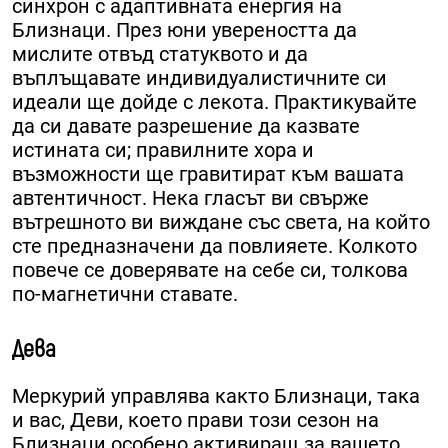
синхрон с адаптивната енергия на
Близнаци. През юни увереността да
мислите отвъд статуквото и да
въплъщавате индивидуалистичните си
идеали ще дойде с лекота. Практикувайте
да си давате разрешение да казвате
истината си; правилните хора и
възможности ще гравитират към вашата
автентичност. Нека гласът ви свърже
вътрешното ви виждане със света, на който
сте предназначени да повлияете. Колкото
повече се доверявате на себе си, толкова
по-магнетични ставате.
Дева
Меркурий управлява както Близнаци, така
и вас, Деви, което прави този сезон на
Близнаци особено активиращ за вашето