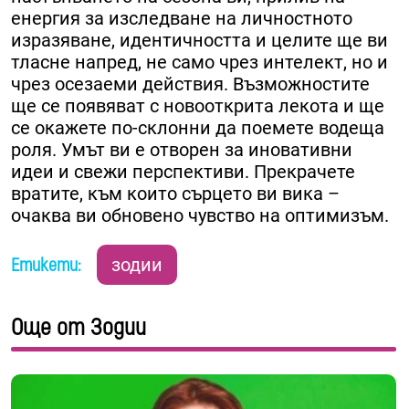
енергия за изследване на личностното
изразяване, идентичността и целите ще ви
тласне напред, не само чрез интелект, но и
чрез осезаеми действия. Възможностите
ще се появяват с новооткрита лекота и ще
се окажете по-склонни да поемете водеща
роля. Умът ви е отворен за иновативни
идеи и свежи перспективи. Прекрачете
вратите, към които сърцето ви вика –
очаква ви обновено чувство на оптимизъм.
Етикети:
зодии
Още от Зодии