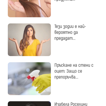
Тези зодии е най-
вероятно да
предадат...
Пръскане на стени с
оцет: Защо се
препоръчва...
Изабела Роселини