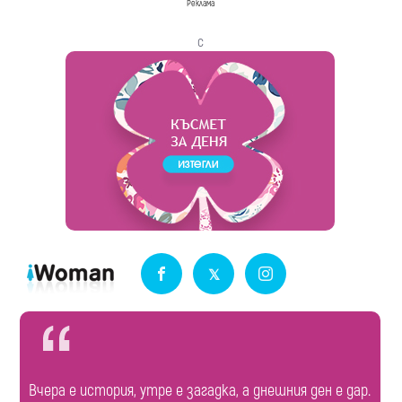
Реклама
с
Вчера е история, утре е загадка, а днешния ден е дар.