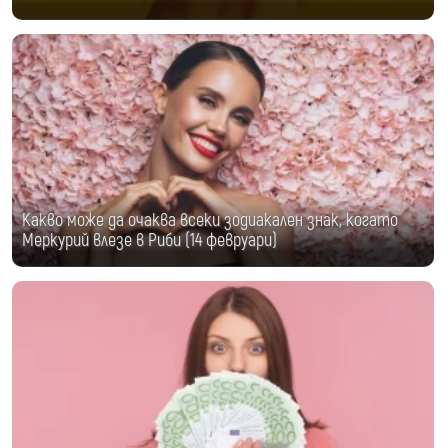
Какво може да очаква всеки зодиакален знак, когато
Меркурий влезе в Риби (14 февруари)