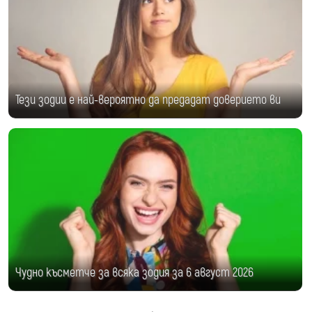
Тези зодии е най-вероятно да предадат доверието ви
Чудно късметче за всяка зодия за 6 август 2026