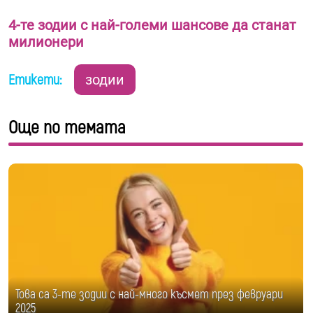
4-те зодии с най-големи шансове да станат
милионери
Етикети:
зодии
Още по темата
Това са 3-те зодии с най-много късмет през февруари
2025