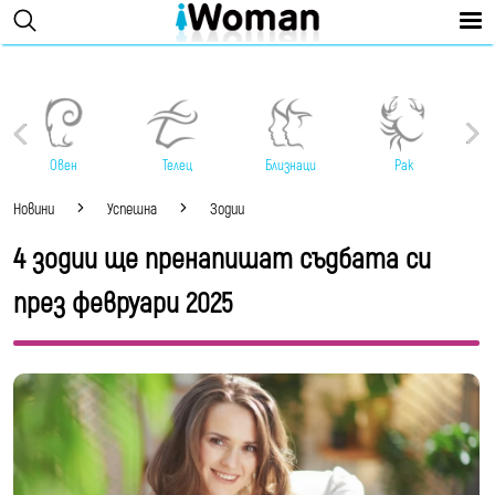
Овен
Телец
Близнаци
Рак
Новини
Успешна
Зодии
4 зодии ще пренапишат съдбата си
през февруари 2025