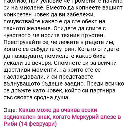
наблизо, при условие че промените начина
си на мислене. Вместо да копнеете вашият
конкретен човек да ви забележи,
почувствайте какво е да сте обект на
тяхното желание. Отидете да спите с
чувството, че носите техния пръстен.
Преструвайте се, че лежите в ръцете им,
когато се събудите сутрин. Когато отидете
да пазарувате, помислете какво биха
искали за вечеря. Спомнете си за всички
щастливи моменти, на които сте се
наслаждавали, и си представете
вълнуващото бъдеще заедно. Преди всичко
се дръжте като човек, който си партнира
със своята сродна душа.
Още:
Какво може да очаква всеки
зодиакален знак, когато Меркурий влезе в
Риби (14 февруари)