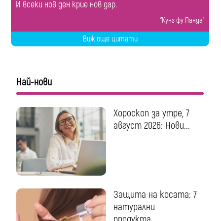
И всеки нов ден крие нов дар.
"Кунг фу Панда"
Виж още цитати
Най-нови
Хороскоп за утре, 7
август 2026: Нови...
Защита на косата: 7
натурални
продукта...