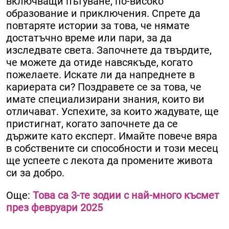
включващи пътуване, по-високо
образование и приключения. Спрете да
повтаряте истории за това, че нямате
достатъчно време или пари, за да
изследвате света. Започнете да твърдите,
че можете да отиде навсякъде, когато
пожелаете. Искате ли да напреднете в
кариерата си? Поздравете се за това, че
имате специализирани знания, които ви
отличават. Успехите, за които жадувате, ще
пристигнат, когато започнете да се
държите като експерт. Имайте повече вяра
в собствените си способности и този месец
ще успеете с лекота да промените живота
си за добро.
Още:
Това са 3-те зодии с най-много късмет
през февруари 2025