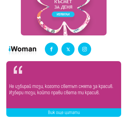
Не избирай този, когото светът смята за красив.
Избери този, който прави света ти красив.
Виж още цитати