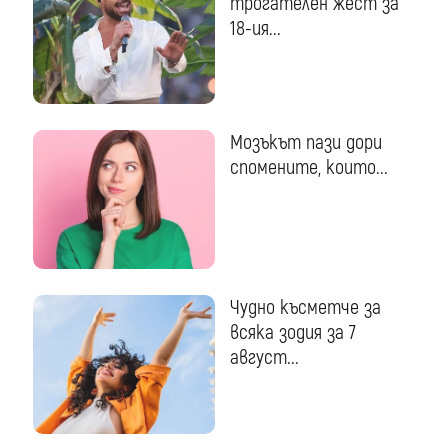
трогателен жест за
18-ия...
Мозъкът пази дори
спомените, които...
Чудно късметче за
всяка зодия за 7
август...