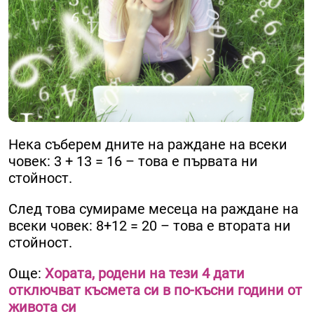
Нека съберем дните на раждане на всеки
човек: 3 + 13 = 16 – това е първата ни
стойност.
След това сумираме месеца на раждане на
всеки човек: 8+12 = 20 – това е втората ни
стойност.
Още:
Хората, родени на тези 4 дати
отключват късмета си в по-късни години от
живота си