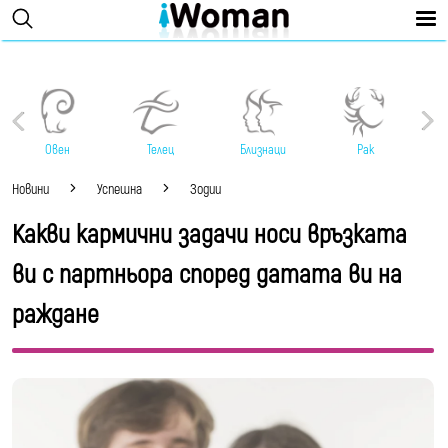
Овен
Телец
Близнаци
Рак
Новини
Успешна
Зодии
Какви кармични задачи носи връзката
ви с партньора според датата ви на
раждане