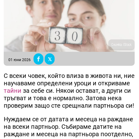
Снимка: IStock
01 юни 2026
С всеки човек, който влиза в живота ни, ние
научаваме определени уроци и откриваме
тайни
за себе си. Някои остават, а други си
тръгват и това е нормално. Затова нека
проверим защо сте срещнали партньора си!
Нуждаем се от датата и месеца на раждане
на всеки партньор. Събираме датите на
раждане и месеца на партньора поотделно,