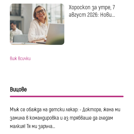
Хороскоп за утре, 7
август 2026: Нови...
виж всички
Вицове
Мъж се обажда на детски лекар: - Докторе, жена ми
замина в командировка и аз трябваше да гледам
малкия! Тя ми заръча...