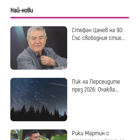
Най-нови
Стефан Цанев на 90:
Със свободния стих...
Пик на Персеидите
през 2026: Очаква...
Рики Мартин с