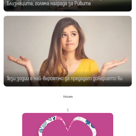
Близнаците, голяма награда за Рибите
Тези зодии е най-вероятно да предадат доверието ви
Реклама
с