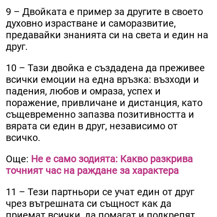
9 – Двойката е пример за другите в своето
духовно израстване и саморазвитие,
предавайки знанията си на света и един на
друг.
10 – Тази двойка е създадена да преживее
всички емоции на една връзка: възходи и
падения, любов и омраза, успех и
поражение, привличане и дистанция, като
същевременно запазва позитивността и
вярата си един в друг, независимо от
всичко.
Още:
Не е само зодията: Какво разкрива
точният час на раждане за характера
11 – Тези партньори се учат един от друг
чрез вътрешната си същност как да
приемат всички, да помагат и подкрепят