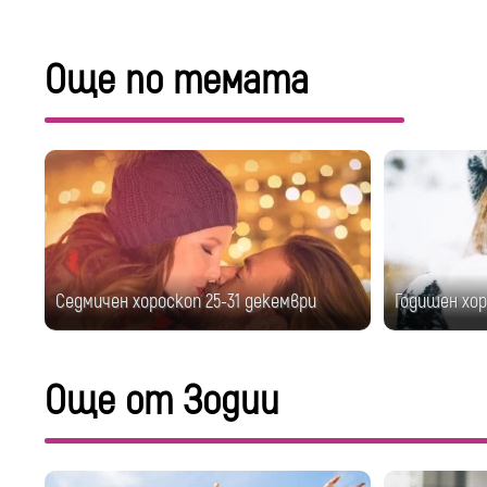
Още по темата
Седмичен хороскоп 25-31 декември
Годишен хор
Още от Зодии