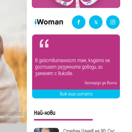
В действителност там, където не
достигат разумните доводи, ги
заменят с викове.
Леонардо да Винчи
Виж още цитати
Най-нови
ка: iStock/Guliver
Стефан Цанев на 90: Със