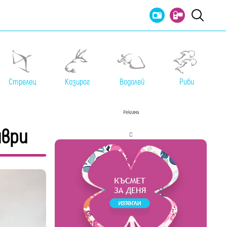
Стрелец
Козирог
Водолей
Риби
Реклама
мври
с