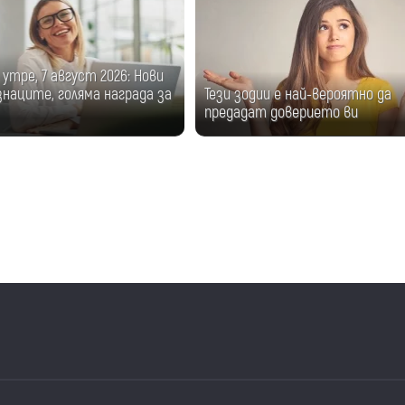
 утре, 7 август 2026: Нови
знаците, голяма награда за
Тези зодии е най-вероятно да
предадат доверието ви