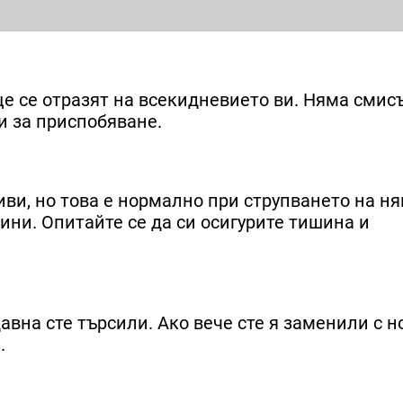
ще се отразят на всекидневието ви. Няма смис
и за приспобяване.
иви, но това е нормално при струпването на н
ини. Опитайте се да си осигурите тишина и
авна сте търсили. Ако вече сте я заменили с н
.