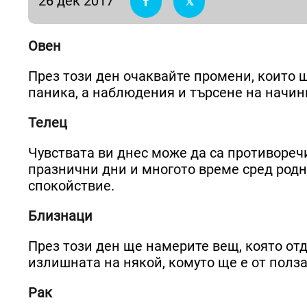
26 дек 2017
Овен
През този ден очаквайте промени, които 
паника, а наблюдения и търсене на начин
Телец
Чувствата ви днес може да са противореч
празнични дни и многото време сред родн
спокойствие.
Близнаци
През този ден ще намерите вещ, която отд
излишната на някой, комуто ще е от полза
Рак