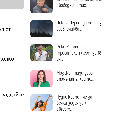
свободния стих...
Пик на Персеидите през
ъл от
2026: Очаква...
Рики Мартин с
трогателен жест за 18-
яколко
ия...
Мозъкът пази дори
спомените, които...
ова, дайте
Чудно късметче за
всяка зодия за 7
август...