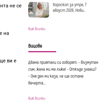
Хороскоп за утре, 7
нта не се
август 2026: Нови...
виж всички
е на
Вицове
ще ви е
Двама приятели си говорят: - Възмутен
съм, жена ми ме лъже! - Откъде знаеш?
- Оня ден ми каза, че ще остане
вечерта...
виж всички