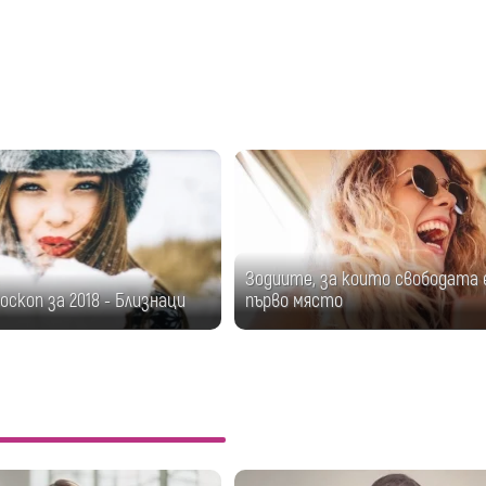
Зодиите, за които свободата 
оскоп за 2018 - Близнаци
първо място