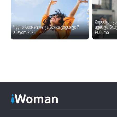
Хороскоп за
Чудно късметче за всяка зодия за 7
идеи за Бли
август 2026
Рибите