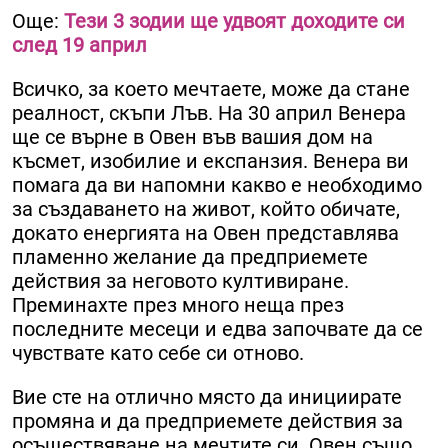
Още:
Тези 3 зодии ще удвоят доходите си
след 19 април
Всичко, за което мечтаете, може да стане
реалност, скъпи Лъв. На 30 април Венера
ще се върне в Овен във вашия дом на
късмет, изобилие и експанзия. Венера ви
помага да ви напомни какво е необходимо
за създаването на живот, който обичате,
докато енергията на Овен представлява
пламенно желание да предприемете
действия за неговото култивиране.
Преминахте през много неща през
последните месеци и едва започвате да се
чувствате като себе си отново.
Вие сте на отлично място да инициирате
промяна и да предприемете действия за
осъществяване на мечтите си. Овен също