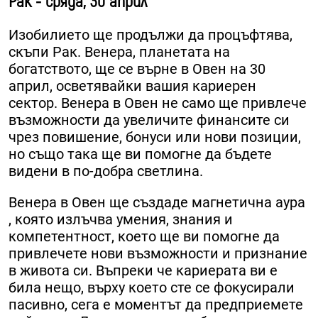
Рак - сряда, 30 април
Изобилието ще продължи да процъфтява,
скъпи Рак. Венера, планетата на
богатството, ще се върне в Овен на 30
април, осветявайки вашия кариерен
сектор. Венера в Овен не само ще привлече
възможности да увеличите финансите си
чрез повишение, бонуси или нови позиции,
но също така ще ви помогне да бъдете
видени в по-добра светлина.
Венера в Овен ще създаде магнетична аура
, която излъчва умения, знания и
компетентност, което ще ви помогне да
привлечете нови възможности и признание
в живота си. Въпреки че кариерата ви е
била нещо, върху което сте се фокусирали
пасивно, сега е моментът да предприемете