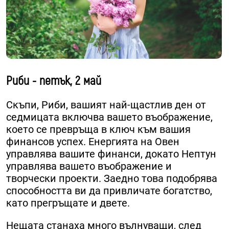
Риби - петък, 2 май
Скъпи, Риби, вашият най-щастлив ден от
седмицата включва вашето въображение,
което се превръща в ключ към вашия
финансов успех. Енергията на Овен
управлява вашите финанси, докато Нептун
управлява вашето въображение и
творчески проекти. Заедно това подобрява
способността ви да привличате богатство,
като прегръщате и двете.
Нещата станаха много вълнуващи, след