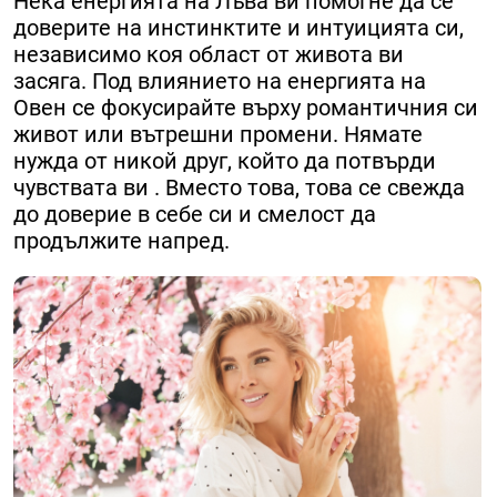
Нека енергията на Лъва ви помогне да се
доверите на инстинктите и интуицията си,
независимо коя област от живота ви
засяга. Под влиянието на енергията на
Овен се фокусирайте върху романтичния си
живот или вътрешни промени. Нямате
нужда от никой друг, който да потвърди
чувствата ви . Вместо това, това се свежда
до доверие в себе си и смелост да
продължите напред.