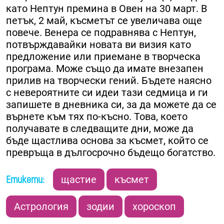
като Нептун премина в Овен на 30 март. В
петък, 2 май, късметът се увеличава още
повече. Венера се подравнява с Нептун,
потвърждавайки новата ви визия като
предложение или приемане в творческа
програма. Може също да имате внезапен
прилив на творчески гений. Бъдете наясно
с невероятните си идеи тази седмица и ги
запишете в дневника си, за да можете да се
върнете към тях по-късно. Това, което
получавате в следващите дни, може да
бъде щастлива основа за късмет, който се
превръща в дългосрочно бъдещо богатство.
Етикети:
щастие
късмет
Астрология
зодии
хороскоп