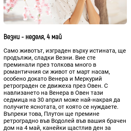
Везни - неделя, 4 май
Само животът, изграден върху истината, ще
продължи, сладки Везни. Вие сте
преминали през толкова много в
романтичния си живот от март насам,
особено докато Венера и Меркурий
ретрограден се движеха през Овен. С
навлизането на Венера в Овен тази
седмица на 30 април може най-накрая да
получите яснотата, от която се нуждаете.
Въпреки това, Плутон ще премине
ретроградно във Водолей във вашия брачен
дом на 4 май, канейки щастлив ден за