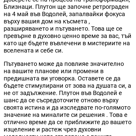
Близнаци. Плутон ще започне ретрограден
на 4 май във Водолей, запалвайки фокуса
върху вашия дом на късмета ,
разширяването и пътуването. Това ще се
превърне в духовно ценно време за вас, тъй
като ще бъдете въвлечени в мистериите на
вселената и себе си.
Пътуването може да повлияе значително
на вашите планове или промени в
предишната ви уговорка. Оставете се да
бъдете стимулирани от зова на душата си, а
не от задължение. Плутон във Водолей е
шанс да се съсредоточите отново върху
своята истина и да изследвате по-голямото
значение на миналите си решения . Това е
отлично време да се приближите до вашето
изцеление и растеж чрез духовни