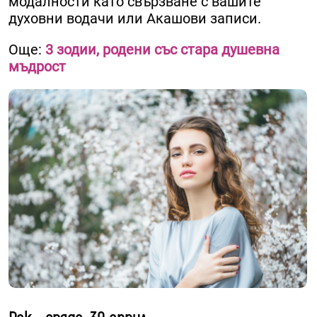
модалности като свързване с вашите
духовни водачи или Акашови записи.
Още:
3 зодии, родени със стара душевна
мъдрост