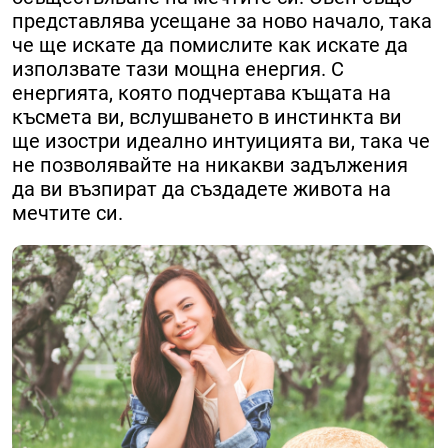
представлява усещане за ново начало, така
че ще искате да помислите как искате да
използвате тази мощна енергия. С
енергията, която подчертава къщата на
късмета ви, вслушването в инстинкта ви
ще изостри идеално интуицията ви, така че
не позволявайте на никакви задължения
да ви възпират да създадете живота на
мечтите си.