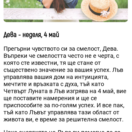
Дева - неделя, 4 май
Прегърни чувството си за смелост, Дева.
Въпреки че смелостта често не е черта, с
която сте известни, тя ще стане от
съществено значение за вашия успех. Лъв
управлява вашия дом на интуицията,
мечтите и връзката с духа, тъй като
Четвърт Луната в Лъв изгрява на 4 май, вие
ще поставите намерения и ще се
приспособите за по-голям успех. И все пак,
тъй като Лъвът управлява тази област от
живота ви, е време за решителна смелост.