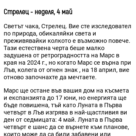
Стрелец - неделя, 4 май
Светът чака, Стрелец. Вие сте изследовател
по природа, обикаляйки света и
преживявайки колкото е възможно повече.
Тази естествена черта беше малко
задушена от ретроградността на Марс в
края на 2024 г., но когато Марс се върна при
Лъв, колега от огнен знак , на 18 април, вие
отново започнахте да мечтаете.
Марс ще остане във вашия дом на късмета
и експанзията до 17 юни, но енергията ще
бъде повишена, тъй като Луната в Първа
четвърт в Лъв изгрява в най-щастливия ви
ден от седмицата: 4 май. Луната в Първа
четвърт е шанс да се върнете към планове,
които може да са били забавени или