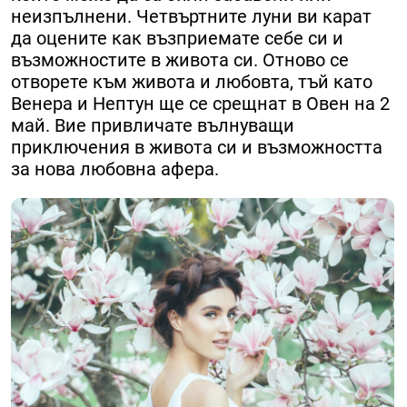
неизпълнени. Четвъртните луни ви карат
да оцените как възприемате себе си и
възможностите в живота си. Отново се
отворете към живота и любовта, тъй като
Венера и Нептун ще се срещнат в Овен на 2
май. Вие привличате вълнуващи
приключения в живота си и възможността
за нова любовна афера.