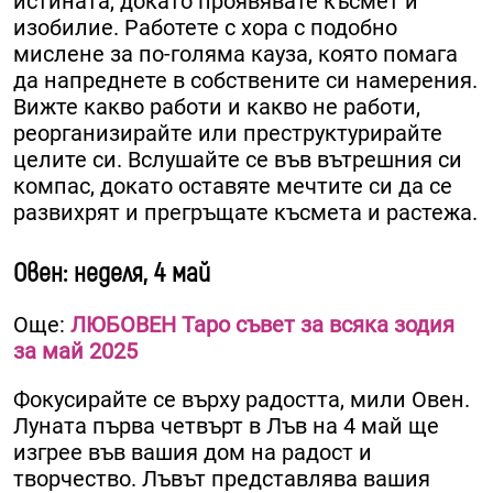
истината, докато проявявате късмет и
изобилие. Работете с хора с подобно
мислене за по-голяма кауза, която помага
да напреднете в собствените си намерения.
Вижте какво работи и какво не работи,
реорганизирайте или преструктурирайте
целите си. Вслушайте се във вътрешния си
компас, докато оставяте мечтите си да се
развихрят и прегръщате късмета и растежа.
Овен: неделя, 4 май
Още:
ЛЮБОВЕН Таро съвет за всяка зодия
за май 2025
Фокусирайте се върху радостта, мили Овен.
Луната първа четвърт в Лъв на 4 май ще
изгрее във вашия дом на радост и
творчество. Лъвът представлява вашия