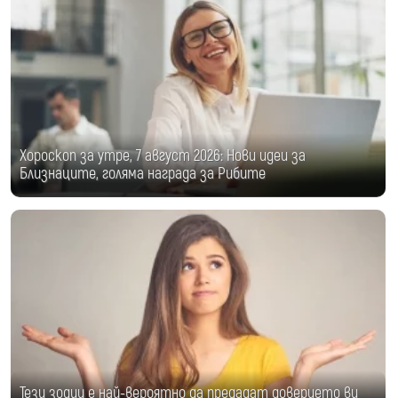
Хороскоп за утре, 7 август 2026: Нови идеи за
Близнаците, голяма награда за Рибите
Тези зодии е най-вероятно да предадат доверието ви