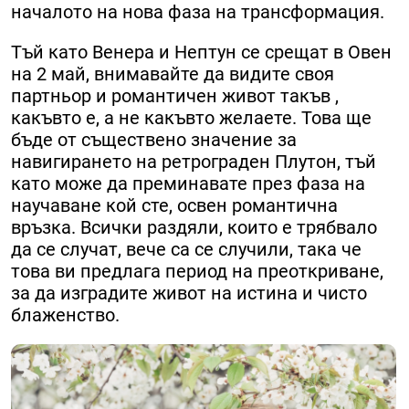
началото на нова фаза на трансформация.
Тъй като Венера и Нептун се срещат в Овен
на 2 май, внимавайте да видите своя
партньор и романтичен живот такъв ,
какъвто е, а не какъвто желаете. Това ще
бъде от съществено значение за
навигирането на ретрограден Плутон, тъй
като може да преминавате през фаза на
научаване кой сте, освен романтична
връзка. Всички раздяли, които е трябвало
да се случат, вече са се случили, така че
това ви предлага период на преоткриване,
за да изградите живот на истина и чисто
блаженство.