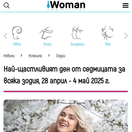
Овен
Телец
Близнаци
Рак
Новини
Успешна
Зодии
Най-щастливият ден от седмицата за
всяка зодия, 28 април - 4 май 2025 г.