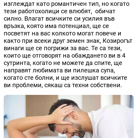
изглеждат като романтичен тип, но когато
тези работохолици се влюбят, обичат
силно. Влагат всичките си усилия във
връзка, която има потенциал, ще се
посветят на вас колкото могат повече и
както при всеки друг земен знак, Козирогът
винаги ще се погрижи за вас. Те са тези,
които ще отговорят на обаждането ви в 4
сутринта, когато не можете да спите, ще
направят любимата ви пилешка супа,
когато сте болни, и ще изслушат всичките
ви проблеми, сякаш са техни собствени.