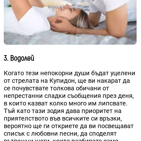
3. Водолей
Когато тези непокорни души бъдат уцелени
от стрелата на Купидон, ще ви накарат да
се почувствате толкова обичани от
непрестанни сладки съобщения през деня,
в които казват колко много им липсвате.
Тъй като тази зодия дава приоритет на
приятелството във всичките си връзки,
вероятно ще ги откриете да ви посвещават
списък с любовни песни, да споделят
вътрешни шеги, които разбирате само