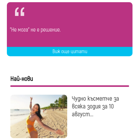
"Не мога" не е решение.
Виж още цитати
Най-нови
Чудно късметче за
всяка зодия за 10
август...