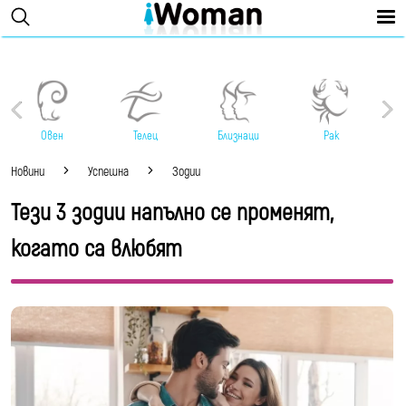
Овен
Телец
Близнаци
Рак
Новини
Успешна
Зодии
Тези 3 зодии напълно се променят,
когато са влюбят