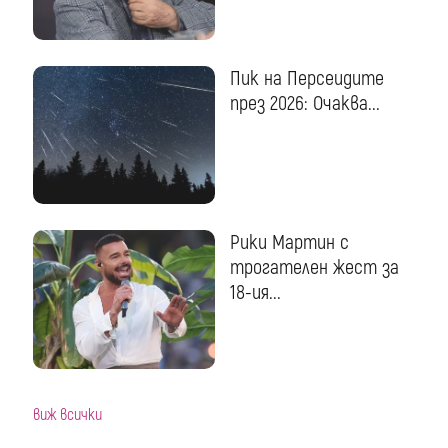
Пик на Персеидите
през 2026: Очаква...
Рики Мартин с
трогателен жест за
18-ия...
виж всички