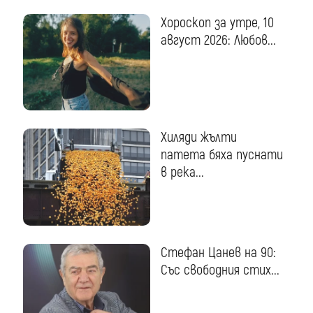
Хороскоп за утре, 10
август 2026: Любов...
Хиляди жълти
патета бяха пуснати
в река...
Стефан Цанев на 90:
Със свободния стих...