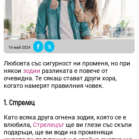
Снимка: iStock
16 май 2024
Любовта със сигурност ни променя, но при
някои
зодии
разликата е повече от
очевидна. Те сякаш стават други хора,
когато намерят правилния човек.
1. Стрелец
Като всяка друга огнена зодия, която се е
влюбила,
Стрелецът
ще ви глези със скъпи
подаръци, ще ви води на променящи