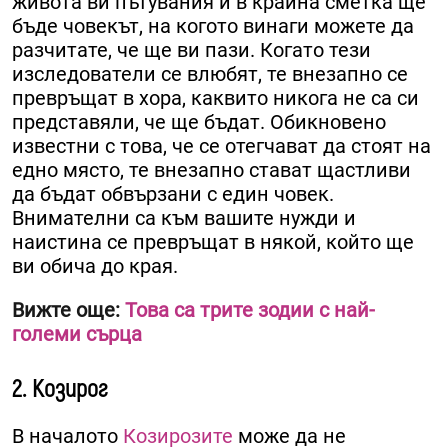
живота ви пътувания и в крайна сметка ще
бъде човекът, на когото винаги можете да
разчитате, че ще ви пази. Когато тези
изследователи се влюбят, те внезапно се
превръщат в хора, каквито никога не са си
представяли, че ще бъдат. Обикновено
известни с това, че се отегчават да стоят на
едно място, те внезапно стават щастливи
да бъдат обвързани с един човек.
Внимателни са към вашите нужди и
наистина се превръщат в някой, който ще
ви обича до края.
Вижте още:
Това са трите зодии с най-
големи сърца
2. Козирог
В началото
Козирозите
може да не