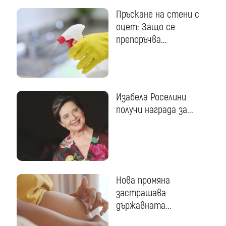
Пръскане на стени с
оцет: Защо се
препоръчва...
Изабела Роселини
получи награда за...
Нова промяна
застрашава
държавната...