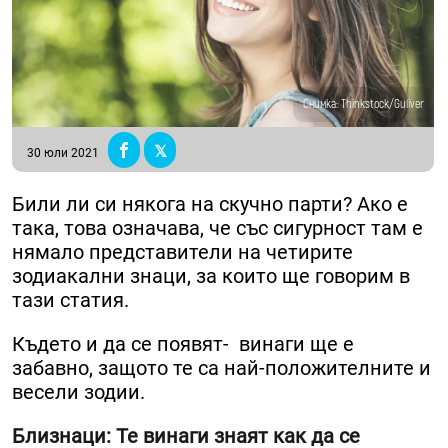
Снимка: Thinkstock/Guliver
30 юли 2021
Били ли си някога на скучно парти? Ако е
така, това означава, че със сигурност там е
нямало представители на четирите
зодиакални знаци, за които ще говорим в
тази статия.
Където и да се появят- винаги ще е
забавно, защото те са най-положителните и
весели зодии.
Близнаци: Те винаги знаят как да се