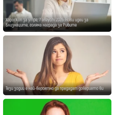
Хороскоп за утре, 7 август 2026: Нови идеи за
Близнаците, голяма награда за Рибите
Тези зодии е най-вероятно да предадат доверието ви