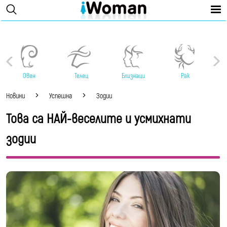
Овен
Телец
Близнаци
Рак
Новини
Успешна
Зодии
Това са НАЙ-веселите и усмихнати
зодии