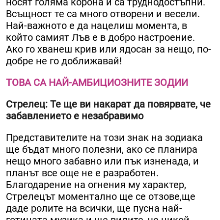
носят голяма корона и са труднодостъпни.
Всъщност те са много отворени и весели.
Най-важното е да нацелиш момента, в
който самият Лъв е в добро настроение.
Ако го хванеш крив или ядосан за нещо, по-
добре не го доближавай!
ТОВА СА НАЙ-АМБИЦИОЗНИТЕ ЗОДИИ
Стрелец: Те ще ви накарат да повярвате, че
забавлението е незабравимо
Представителите на този знак на зодиака
ще бъдат много полезни, ако се планира
нещо много забавно или пък изненада, и
планът все още не е разработен.
Благодарение на огнения му характер,
Стрелецът моментално ще се отзове,ще
даде ролите на всички, ще пусна най-