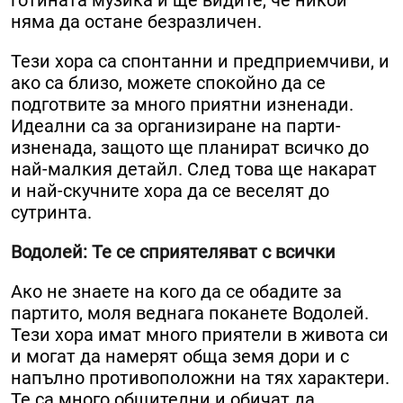
готината музика и ще видите, че никой
няма да остане безразличен.
Тези хора са спонтанни и предприемчиви, и
ако са близо, можете спокойно да се
подготвите за много приятни изненади.
Идеални са за организиране на парти-
изненада, защото ще планират всичко до
най-малкия детайл. След това ще накарат
и най-скучните хора да се веселят до
сутринта.
Водолей: Те се сприятеляват с всички
Ако не знаете на кого да се обадите за
партито, моля веднага поканете Водолей.
Тези хора имат много приятели в живота си
и могат да намерят обща земя дори и с
напълно противоположни на тях характери.
Те са много общителни и обичат да