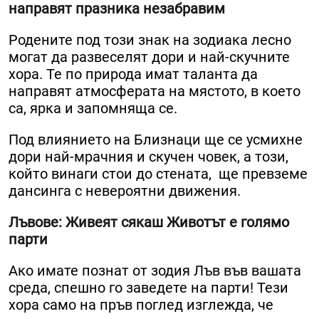
направят празника незабравим
Родените под този знак на зодиака лесно
могат да развеселят дори и най-скучните
хора. Те по природа имат таланта да
направят атмосферата на мястото, в което
са, ярка и запомняща се.
Под влиянието на Близнаци ще се усмихне
дори най-мрачния и скучен човек, а този,
който винаги стои до стената, ще превземе
дансинга с невероятни движения.
Лъвове: Живеят сякаш Животът е голямо
парти
Ако имате познат от зодия Лъв във вашата
среда, спешно го заведете на парти! Тези
хора само на пръв поглед изглежда, че