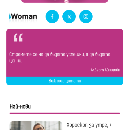
Стремете се не да бъдете успешни, а да бъдете
ценни.
Алберт Айнщайн
Виж още цитати
Най-нови
Хороскоп за утре, 7