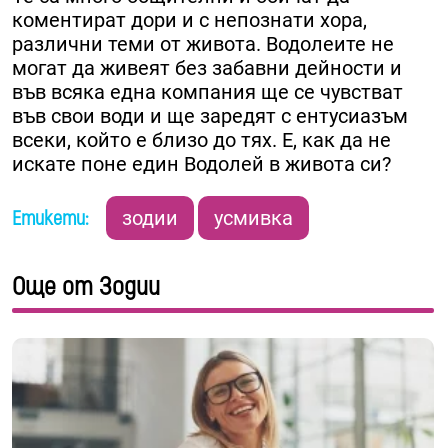
коментират дори и с непознати хора,
различни теми от живота. Водолеите не
могат да живеят без забавни дейности и
във всяка една компания ще се чувстват
във свои води и ще заредят с ентусиазъм
всеки, който е близо до тях. Е, как да не
искате поне един Водолей в живота си?
Етикети:
зодии
усмивка
Още от Зодии