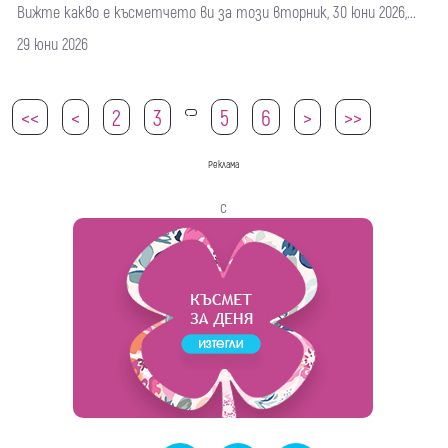
Вижте какво е късметчето ви за този вторник, 30 юни 2026,...
29 юни 2026
<<
<
2
3
5
6
>
>>
4
Реклама
с