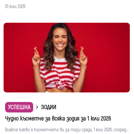
01 юли 2026
УСПЕШНА
ЗОДИИ
Чудно късметче за всяка зодия за 1 юли 2026
Вижте какво е късметчето ви за тази сряда, 1 юли 2026, според...