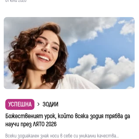
01 юли 2026
УСПЕШНА
ЗОДИИ
Божественият урок, който всяка зодия трябва да
научи през ЛЯТО 2026
Всеки зодиакален знак носи в себе си уникални качества...