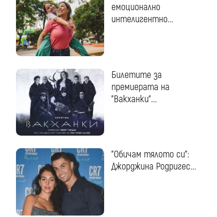
емоционално
интелигентно...
Билетите за
премиерата на
"Вакханки"...
"Обичам тялото си":
Джорджина Родригес...