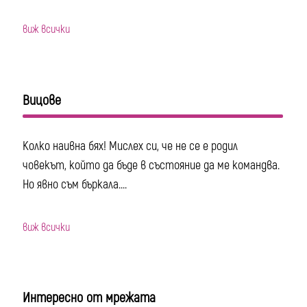
виж всички
Вицове
Колко наивна бях! Мислех си, че не се е родил
човекът, който да бъде в състояние да ме командва.
Но явно съм бъркала....
виж всички
Интересно от мрежата