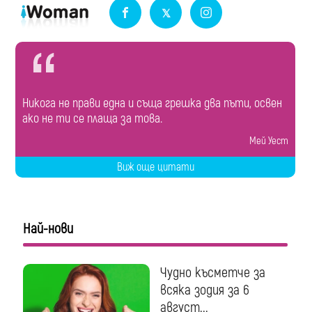
Никога не прави една и съща грешка два пъти, освен
ако не ти се плаща за това.
Мей Уест
Виж още цитати
Най-нови
Чудно късметче за
всяка зодия за 6
август...