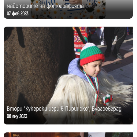
майсторите на фотографията
07 фев 2023
Втори "Кукерски игри в Пиринско", Благоевград
08 яну 2023