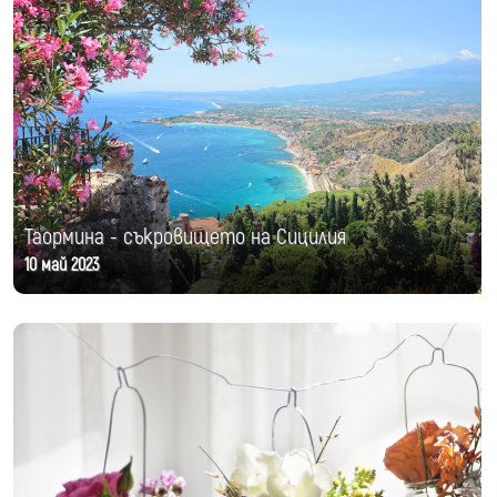
Таормина - съкровището на Сицилия
10 май 2023