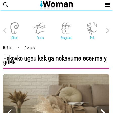
Овен
Телец
Близнаци
Рак
Новини
Галерии
Няколко идеи как да поканите есента у
дома