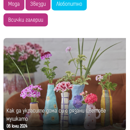
Мода
Звезди
Любопитно
Всички галерии
Как да украсите дома си с рязани цветове
мушкато
06 юни 2024