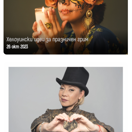
Хелоуински идеи за празничен грим
26 окт 2023