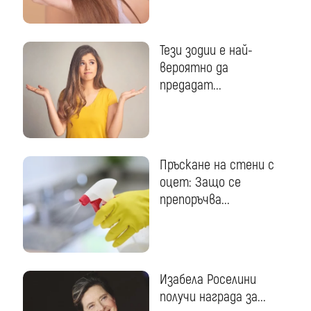
Тези зодии е най-
вероятно да
предадат...
Пръскане на стени с
оцет: Защо се
препоръчва...
Изабела Роселини
получи награда за...