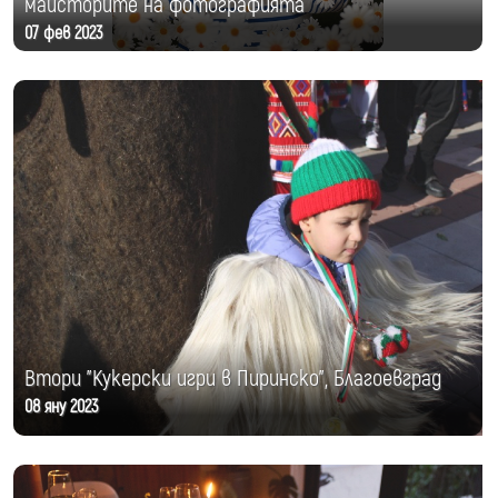
майсторите на фотографията
07 фев 2023
Втори "Кукерски игри в Пиринско", Благоевград
08 яну 2023