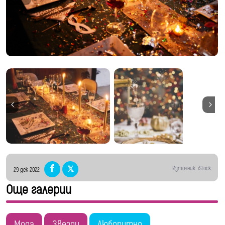
Източник: iStock
29 дек 2022
Още галерии
Мода
Звезди
Любопитно