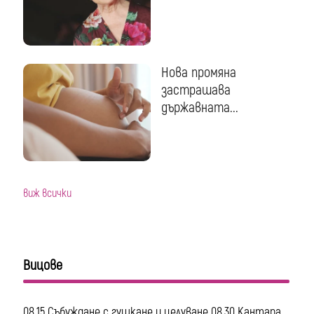
Нова промяна
застрашава
държавната...
виж всички
Вицове
08.15 Събуждане с гушкане и целуване 08.30 Кантара