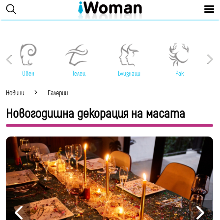
Овен
Телец
Близнаци
Рак
Новини
Галерии
Новогодишна декорация на масата