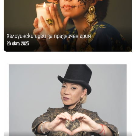
Хелоуински идеи за празничен грим
26 окт 2023