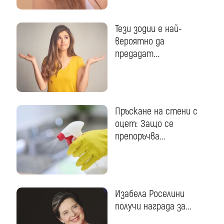
Тези зодии е най-
вероятно да
предадат...
Пръскане на стени с
оцет: Защо се
препоръчва...
Изабела Роселини
получи награда за...