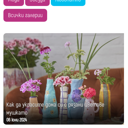
Всички галерии
Как да украсите дома си с рязани цветове
мушкато
06 юни 2024