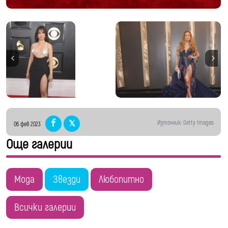
Източник: Getty Images
06 фев 2023
Още галерии
Мода
Звезди
Любопитно
Всички галерии