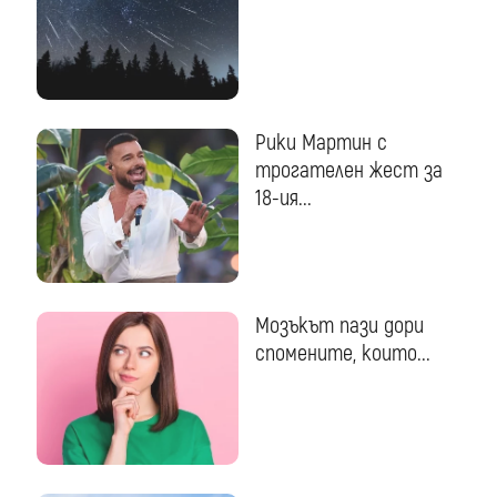
Рики Мартин с
трогателен жест за
18-ия...
Мозъкът пази дори
спомените, които...