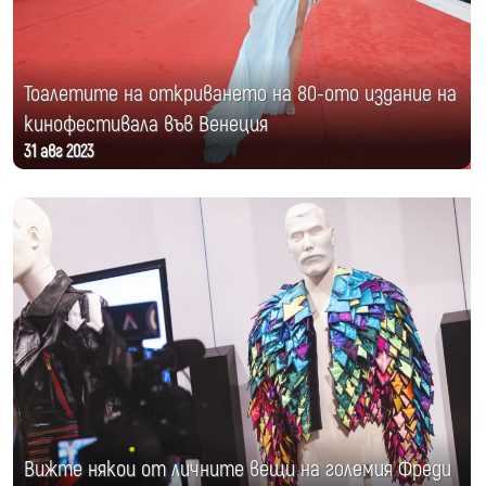
Тоалетите на откриването на 80-ото издание на
кинофестивала във Венеция
31 авг 2023
Вижте някои от личните вещи на големия Фреди