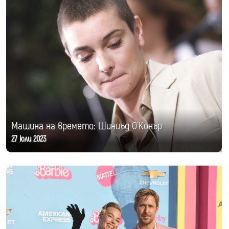
Машина на времето: Шиниъд О`Конър
27 юли 2023