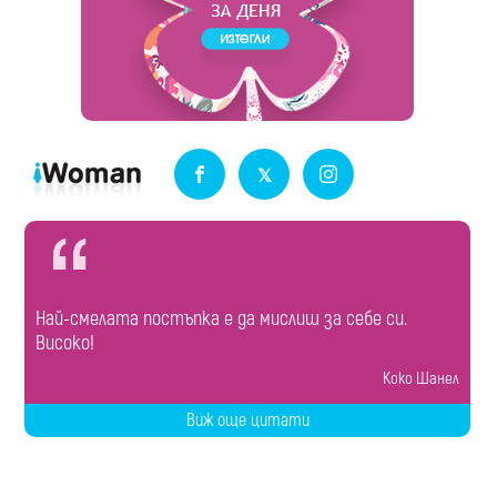
Най-смелата постъпка е да мислиш за себе си.
Високо!
Коко Шанел
Виж още цитати