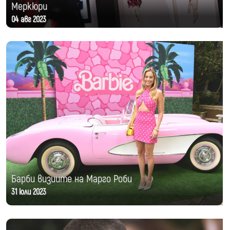
Меркюри
04 авг 2023
Барби визиите на Марго Роби
31 юли 2023