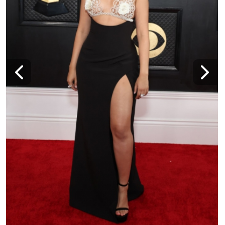
Наградите "Грами" бяха раздадени за 65-и
път на церемония в Лос Анджелис на 5
февруари. Вижте с какви тоалети се появиха
звездите. Снимки: Getty Images