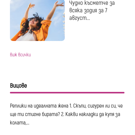
Чудно късметче за
всяка зодия за 7
август...
виж всички
Вицове
Реплики на идеалната жена 1. Скъпи, сигурен ли си, че
ще ти стигне бирата? 2. Какви накладки да купя за
колата,...