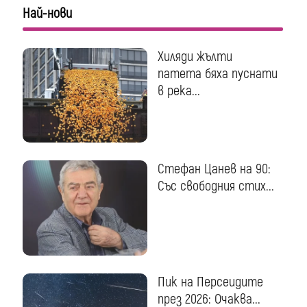
Най-нови
Хиляди жълти
патета бяха пуснати
в река...
Стефан Цанев на 90:
Със свободния стих...
Пик на Персеидите
през 2026: Очаква...