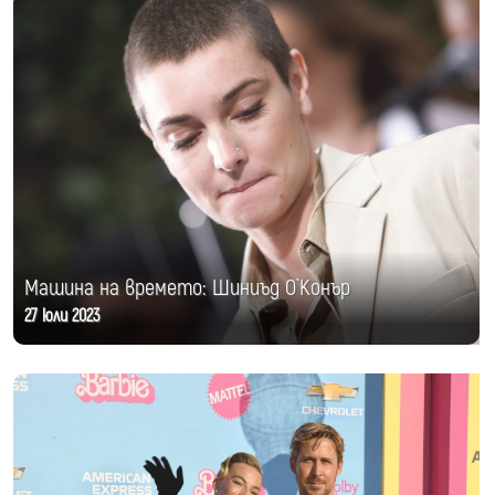
Машина на времето: Шиниъд О`Конър
27 юли 2023