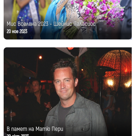
Мис Вселена 2023 - Шейнис Паласиос
20 ное 2023
В памет на Матю Пери