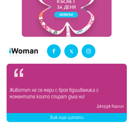
Животът не се мери с броя вдишвания,а с
моментите които спират дъха ни!
Джордж Карлин
Виж още цитати