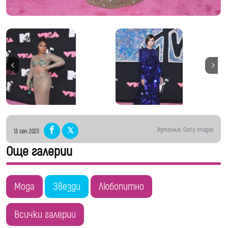
Източник: Getty Images
13 сеп 2023
Още галерии
Мода
Звезди
Любопитно
Всички галерии