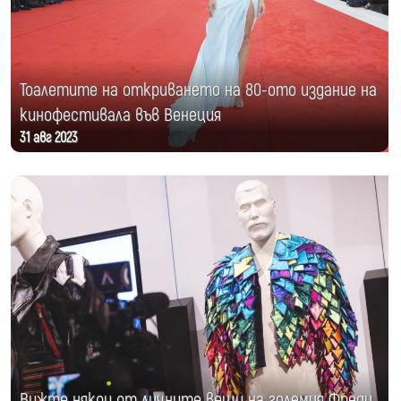
Тоалетите на откриването на 80-ото издание на
кинофестивала във Венеция
31 авг 2023
Вижте някои от личните вещи на големия Фреди