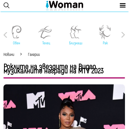
Овен
Телец
Близнаци
Рак
Новини
Галерии
Роклите на звездите на Видео
музикалните награди на MTV 2023