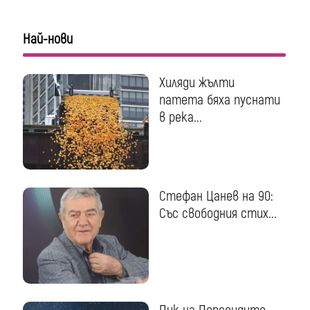
Най-нови
Хиляди жълти
патета бяха пуснати
в река...
Стефан Цанев на 90:
Със свободния стих...