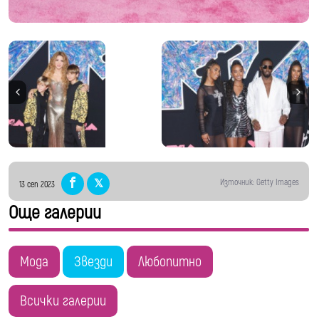
Източник: Getty Images
13 сеп 2023
Още галерии
Мода
Звезди
Любопитно
Всички галерии