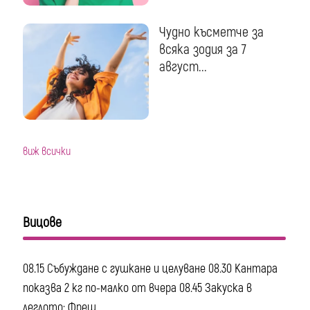
Чудно късметче за
всяка зодия за 7
август...
виж всички
Вицове
08.15 Събуждане с гушкане и целуване 08.30 Кантара
показва 2 кг по-малко от вчера 08.45 Закуска в
леглото: Фреш...