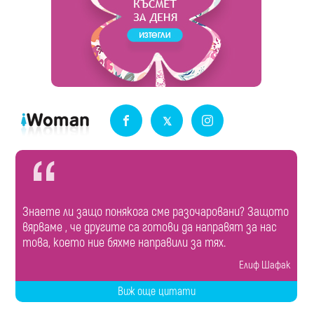
Знаете ли защо понякога сме разочаровани? Защото
вярваме , че другите са готови да направят за нас
това, което ние бяхме направили за тях.
Елиф Шафак
Виж още цитати