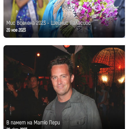
Мис Вселена 2023 - Шейнис Паласиос
20 ное 2023
В памет на Матю Пери