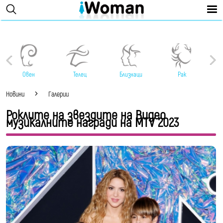
Овен
Телец
Близнаци
Рак
Новини
Галерии
Роклите на звездите на Видео
музикалните награди на MTV 2023