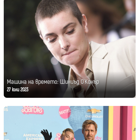
Машина на времето: Шиниъд О`Конър
27 юли 2023