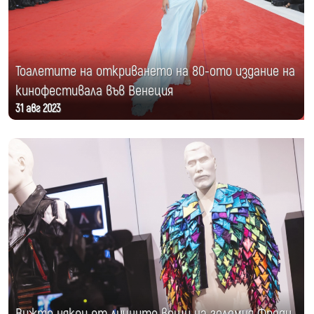
Тоалетите на откриването на 80-ото издание на
кинофестивала във Венеция
31 авг 2023
Вижте някои от личните вещи на големия Фреди