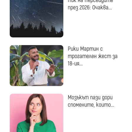
Пик на Персеидите
през 2026: Очаква...
Рики Мартин с
трогателен жест за
18-ия...
Мозъкът пази дори
спомените, които...