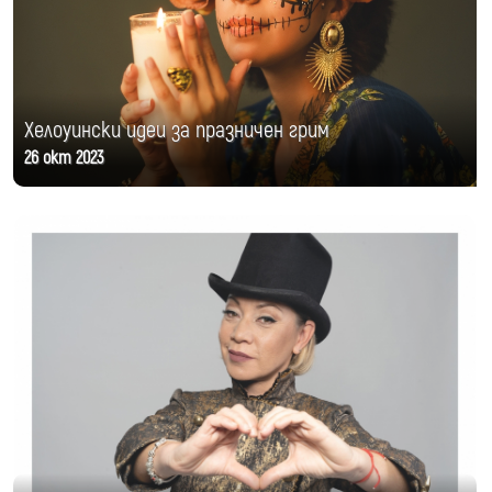
Хелоуински идеи за празничен грим
26 окт 2023