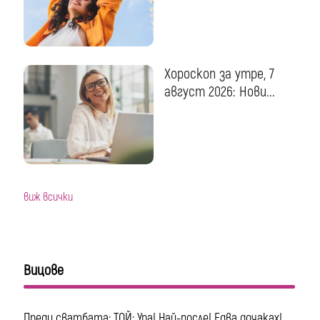
Хороскоп за утре, 7
август 2026: Нови...
виж всички
Вицове
Преди сватбата: ТОЙ: Ура! Най-после! Едва дочаках!