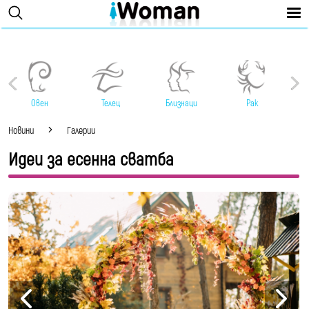
Овен
Телец
Близнаци
Рак
Новини
Галерии
Идеи за есенна сватба