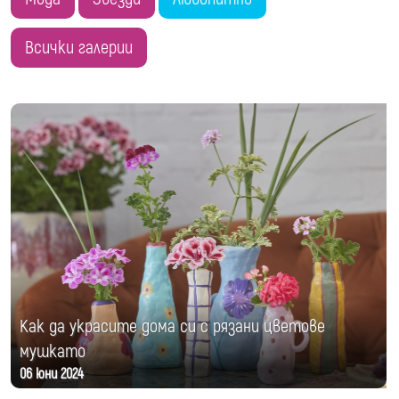
Всички галерии
Как да украсите дома си с рязани цветове
мушкато
06 юни 2024