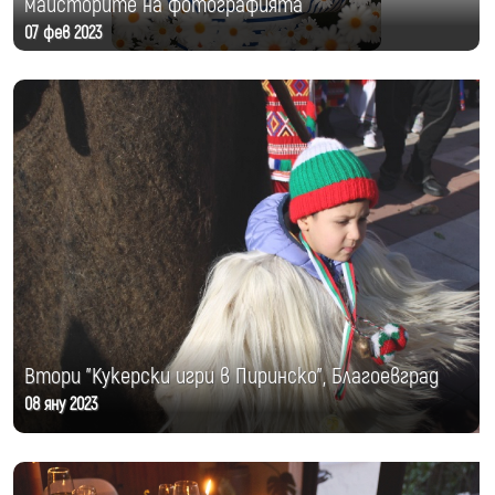
майсторите на фотографията
07 фев 2023
Втори "Кукерски игри в Пиринско", Благоевград
08 яну 2023