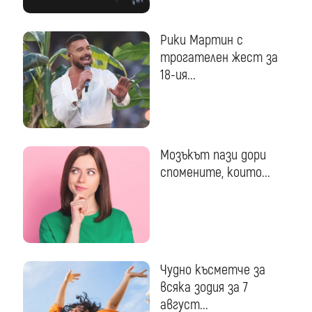
Рики Мартин с
трогателен жест за
18-ия...
Мозъкът пази дори
спомените, които...
Чудно късметче за
всяка зодия за 7
август...