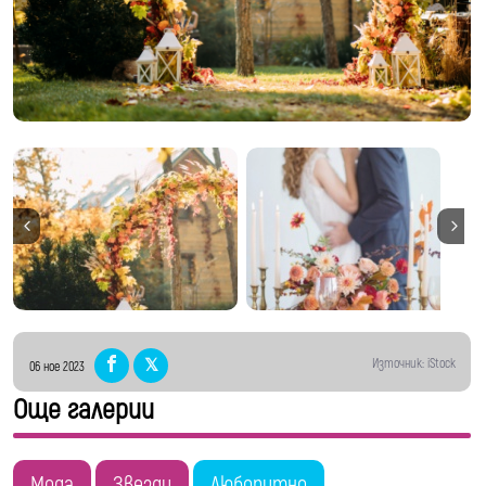
Снимки: iStock
Източник: iStock
06 ное 2023
Още галерии
Мода
Звезди
Любопитно