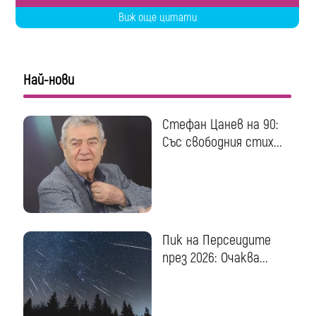
Виж още цитати
Най-нови
Стефан Цанев на 90:
Със свободния стих...
Пик на Персеидите
през 2026: Очаква...