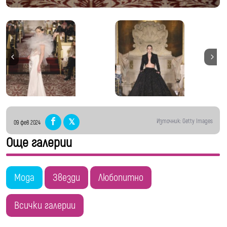
Източник: Getty Images
09 фев 2024
Още галерии
Мода
Звезди
Любопитно
Всички галерии