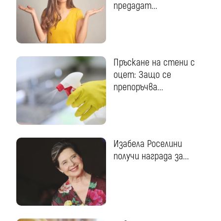
предадат...
Пръскане на стени с
оцет: Защо се
препоръчва...
Изабела Роселини
получи награда за...