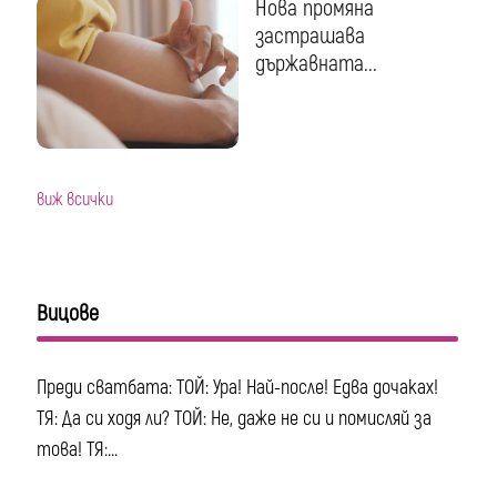
Нова промяна
застрашава
държавната...
виж всички
Вицове
Преди сватбата: ТОЙ: Ура! Най-после! Едва дочаках!
ТЯ: Да си ходя ли? ТОЙ: Не, даже не си и помисляй за
това! ТЯ:...