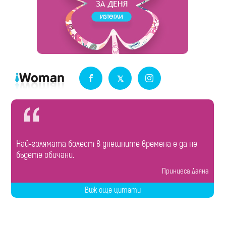
Най-голямата болест в днешните времена е да не
бъдете обичани.
Принцеса Даяна
Виж още цитати