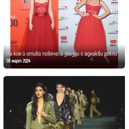
На коя ѝ отива повече: 5 звезди с еднакви рокли
06 март 2024