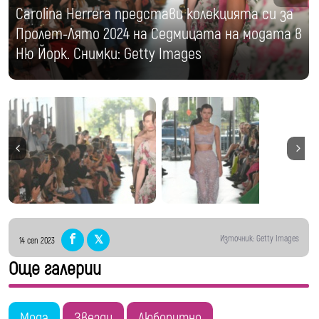
Carolina Herrera представи колекцията си за
Пролет-Лято 2024 на Седмицата на модата в
Ню Йорк. Снимки: Getty Images
Източник: Getty Images
14 сеп 2023
Още галерии
Мода
Звезди
Любопитно