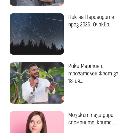
Пик на Персеидите
през 2026: Очаква...
Рики Мартин с
трогателен жест за
18-ия...
Мозъкът пази дори
спомените, които...