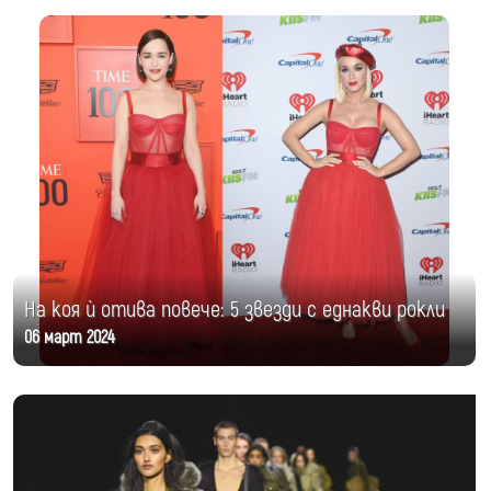
На коя ѝ отива повече: 5 звезди с еднакви рокли
06 март 2024