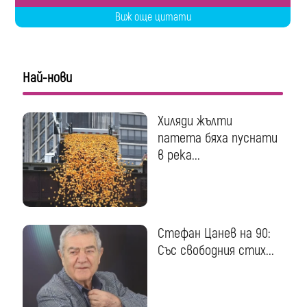
Виж още цитати
Най-нови
Хиляди жълти
патета бяха пуснати
в река...
Стефан Цанев на 90:
Със свободния стих...