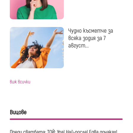
Чудно късметче за
всяка зодия за 7
август...
виж всички
Вицове
Преди сватбата: ТОЙ: Ура! Най-после! Едва дочаках!