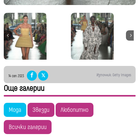
Източник: Getty Images
14 сеп 2023
Още галерии
Мода
Звезди
Любопитно
Всички галерии