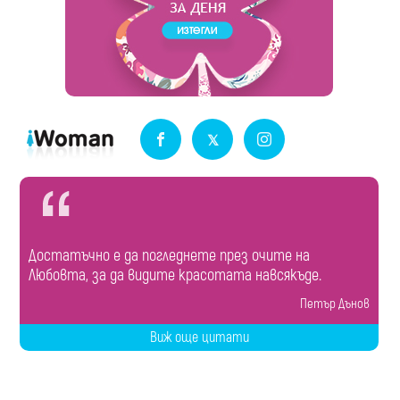
Достатъчно е да погледнете през очите на
Любовта, за да видите красотата навсякъде.
Петър Дънов
Виж още цитати