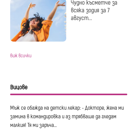
Чудно късметче за
всяка зодия за 7
август...
виж всички
Вицове
Мъж се обажда на детски лекар: - Докторе, жена ми
замина в командировка и аз трябваше да гледам
малкия! Тя ми заръча...