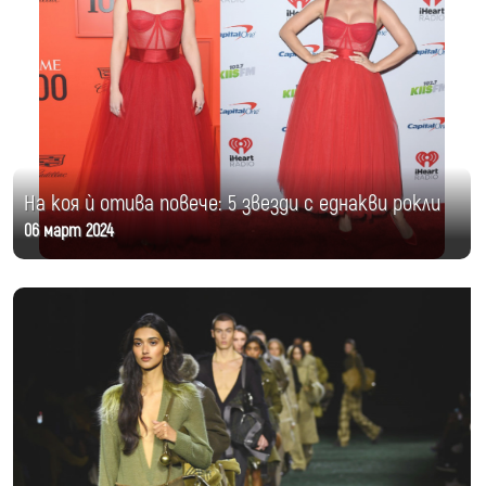
На коя ѝ отива повече: 5 звезди с еднакви рокли
06 март 2024