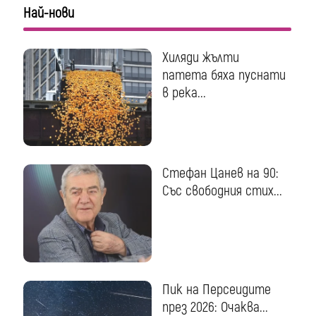
Най-нови
Хиляди жълти
патета бяха пуснати
в река...
Стефан Цанев на 90:
Със свободния стих...
Пик на Персеидите
през 2026: Очаква...