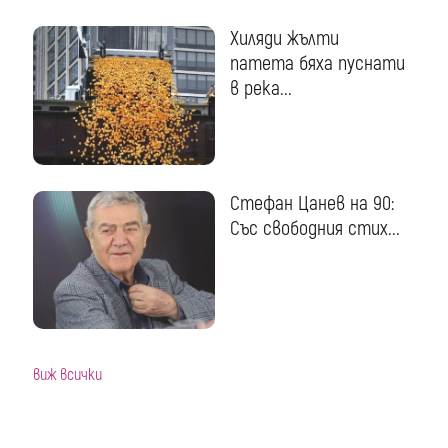
Хиляди жълти
патета бяха пуснати
в река...
Стефан Цанев на 90:
Със свободния стих...
виж всички