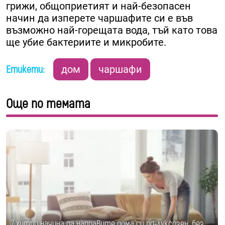
грижи, общоприетият и най-безопасен
начин да изперете чаршафите си е във
възможно най-горещата вода, тъй като това
ще убие бактериите и микробите.
Етикети:
дом
чаршафи
Още по темата
7 хитри начина да направите дома си по-луксозен, без