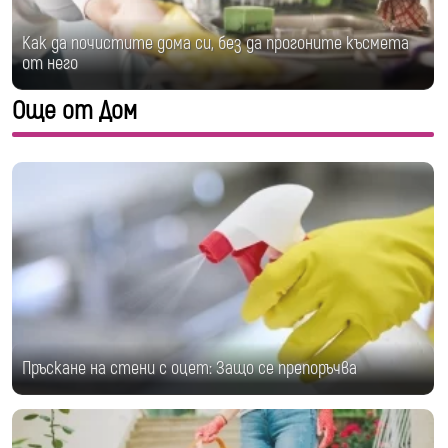
Как да почистите дома си, без да прогоните късмета
от него
Още от Дом
Пръскане на стени с оцет: Защо се препоръчва