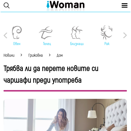
Овен
Телец
Близнаци
Рак
Новини
Грижовна
Дом
Трябва ли да перете новите си
чаршафи преди употреба