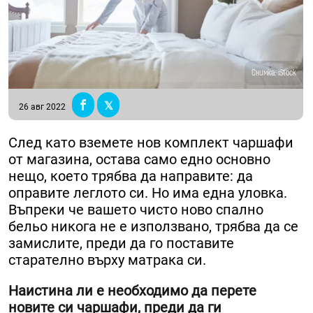
Снимка: iStock
26 авг 2022
След като вземете нов комплект чаршафи
от магазина, остава само едно основно
нещо, което трябва да направите: да
оправите леглото си. Но има една уловка.
Въпреки че вашето чисто ново спално
бельо никога не е използвано, трябва да се
замислите, преди да го поставите
старателно върху матрака си.
Наистина ли е необходимо да перете
новите си чаршафи, преди да ги