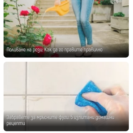
Поливане на рози: Как да го правите правилно
Забравете за мръсните фуги: 5 изпитани домашни
рецепти