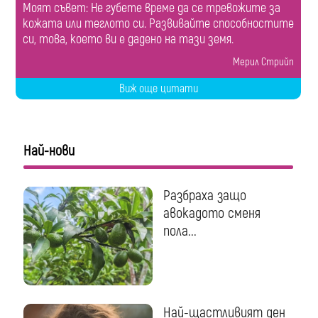
Моят съвет: Не губете време да се тревожите за
кожата или теглото си. Развивайте способностите
си, това, което ви е дадено на тази земя.
Мерил Стрийп
Виж още цитати
Най-нови
Разбраха защо
авокадото сменя
пола...
Най-щастливият ден