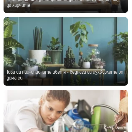
да харчите
Това са най-опасните цветя - веднага ги изхвърлете от
дома си