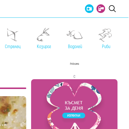
Стрелец
Козирог
Водолей
Риби
Реклама
с