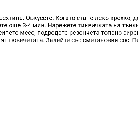
зехтина. Овкусете. Когато стане леко крехко, 
те още 3-4 мин. Нарежете тиквичката на тънк
сипете месо, подредете резенчета топено сире
ят гювечетата. Залейте със сметановия сос. Пе