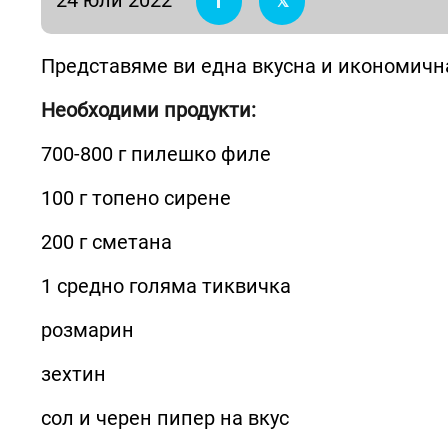
Представяме ви една вкусна и икономична
Необходими продукти:
700-800 г пилешко филе
100 г топено сирене
200 г сметана
1 средно голяма тиквичка
розмарин
зехтин
сол и черен пипер на вкус