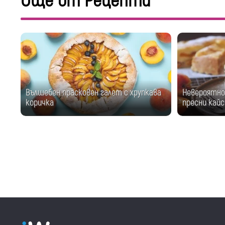
Още от Рецепти
Вълшебен прасковен галет с хрупкава
Невероятно 
коричка
пресни кайс