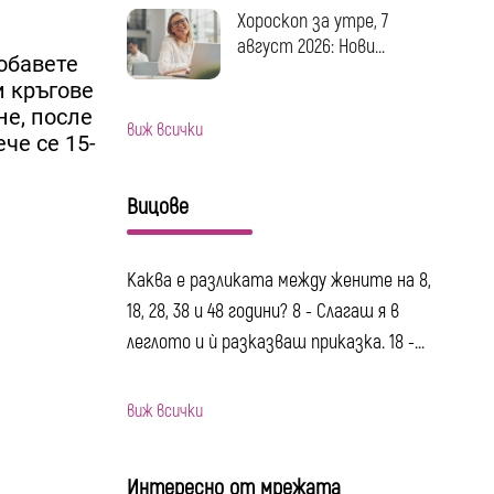
Хороскоп за утре, 7
август 2026: Нови...
добавете
и кръгове
не, после
виж всички
че се 15-
Вицове
Каква е разликата между жените на 8,
18, 28, 38 и 48 години? 8 - Слагаш я в
леглото и ѝ разказваш приказка. 18 -...
виж всички
Интересно от мрежата