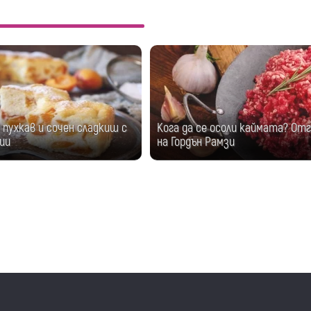
пухкав и сочен сладкиш с
Кога да се осоли каймата? От
ии
на Гордън Рамзи