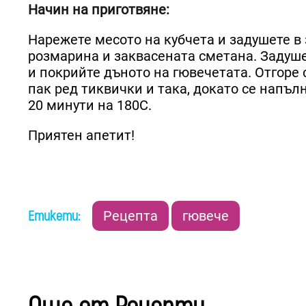
Начин на приготвяне:
Нарежете месото на кубчета и задушете в 
розмарина и заквасената сметана. Задуше
и покрийте дъното на гювечетата. Отгоре 
пак ред тиквички и така, докато се напълн
20 минути на 180С.
Приятен апетит!
Етикети:
Рецепта
гювече