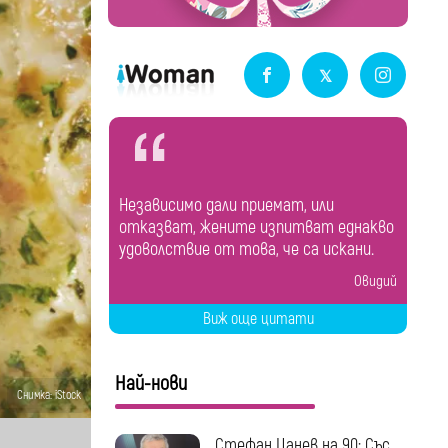
Независимо дали приемат, или
отказват, жените изпитват еднакво
удоволствие от това, че са искани.
Овидий
Виж още цитати
Най-нови
Снимка: iStock
Стефан Цанев на 90: Със