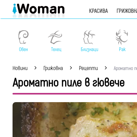
КРАСИВА
ГРИЖОВН
Овен
Телец
Близнаци
Рак
Новини
Грижовна
Рецепти
Ароматно пил
Ароматно пиле в гювече