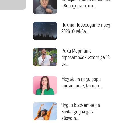
свободния стих...
Пик на Персеидите през
2026: Очаква...
Рики Мартин с
трогателен жест за 18-
ия...
Мозъкът пази дори
спомените, които...
Чудно късметче за
всяка зодия за 7
август...