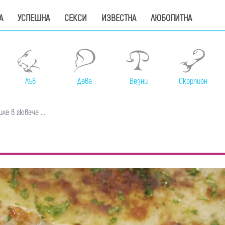
А
УСПЕШНА
СЕКСИ
ИЗВЕСТНА
ЛЮБОПИТНА
Лъв
Дева
Везни
Скорпион
е в гювече ...