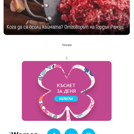
Кога да се осоли каймата? Отговорът на Гордън Рамзи
Реклама
с