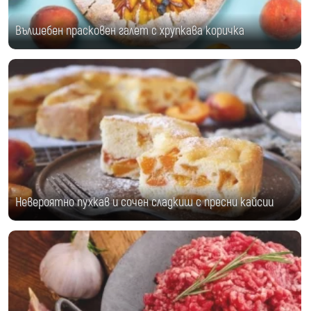
Вълшебен прасковен галет с хрупкава коричка
Невероятно пухкав и сочен сладкиш с пресни кайсии