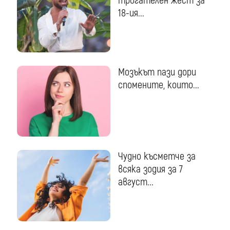
трогателен жест за
18-ия...
Мозъкът пази дори
спомените, които...
Чудно късметче за
всяка зодия за 7
август...