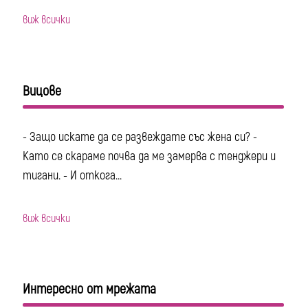
виж всички
Вицове
- Защо искате да се развеждате със жена си? -
Като се скараме почва да ме замерва с тенджери и
тигани. - И откога...
виж всички
Интересно от мрежата