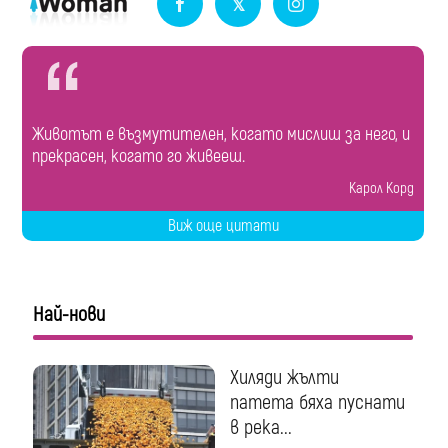
Животът е възмутителен, когато мислиш за него, и
прекрасен, когато го живееш.
Карол Корд
Виж още цитати
Най-нови
Хиляди жълти
патета бяха пуснати
в река...