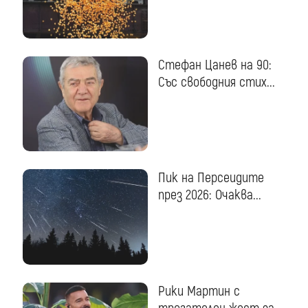
Стефан Цанев на 90:
Със свободния стих...
Пик на Персеидите
през 2026: Очаква...
Рики Мартин с