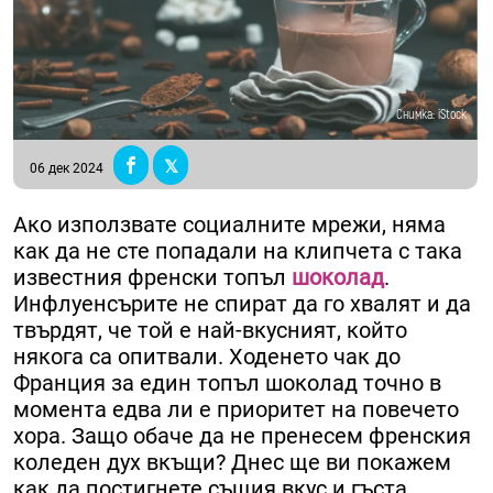
Снимка: iStock
06 дек 2024
Ако използвате социалните мрежи, няма
как да не сте попадали на клипчета с така
известния френски топъл
шоколад
.
Инфлуенсърите не спират да го хвалят и да
твърдят, че той е най-вкусният, който
някога са опитвали. Ходенето чак до
Франция за един топъл шоколад точно в
момента едва ли е приоритет на повечето
хора. Защо обаче да не пренесем френския
коледен дух вкъщи? Днес ще ви покажем
как да постигнете същия вкус и гъста