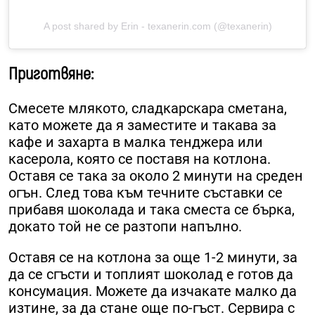
A post shared by Erin - texanerin.com (@texanerin)
Приготвяне:
Смесете млякото, сладкарскара сметана,
като можете да я заместите и такава за
кафе и захарта в малка тенджера или
касерола, която се поставя на котлона.
Оставя се така за около 2 минути на среден
огън. След това към течните съставки се
прибавя шоколада и така сместа се бърка,
докато той не се разтопи напълно.
Оставя се на котлона за още 1-2 минути, за
да се сгъсти и топлият шоколад е готов да
консумация. Можете да изчакате малко да
изтине, за да стане още по-гъст. Сервира с