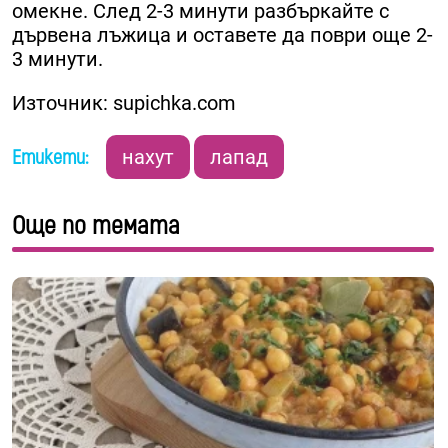
омекне. След 2-3 минути разбъркайте с
дървена лъжица и оставете да поври още 2-
3 минути.
Източник:
supichka.com
Етикети:
нахут
лапад
Още по темата