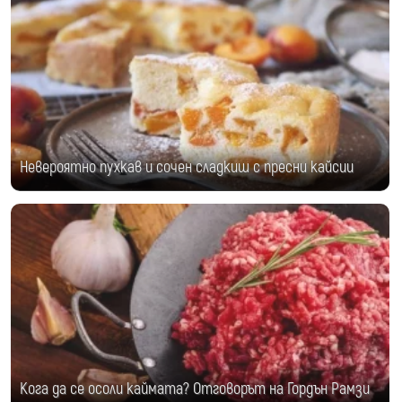
Невероятно пухкав и сочен сладкиш с пресни кайсии
Кога да се осоли каймата? Отговорът на Гордън Рамзи