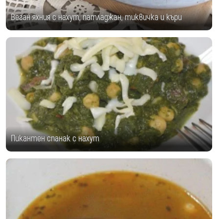
Веган яхния с нахут, патладжан, тиквичка и къри
Пикантен спанак с нахут