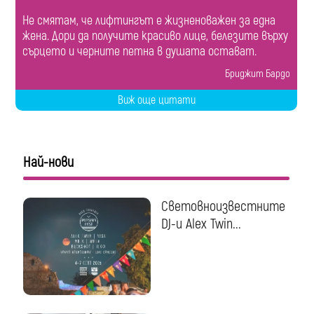
Не смятам, че лифтингът е жизненоважен за една
жена. Дори да получите красиво лице, белезите върху
сърцето и черните петна в душата остават.
Бриджит Бардо
Виж още цитати
Най-нови
Световноизвестните
DJ-и Alex Twin...