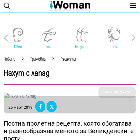
Овен
Телец
Близнаци
Рак
Новини
Грижовна
Рецепти
Hахут с лапад
Снимка: supichka.com
25 март 2019
Постна пролетна рецепта, която обогатява
и разнообразява менюто за Великденските
пости.