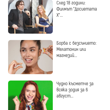
След 18 години:
Филмът "Досиетата
Х"...
Борба с безсънието:
Мелатонин или
магнезий...
Чудно късметче за
всяка зодия за 6
август...