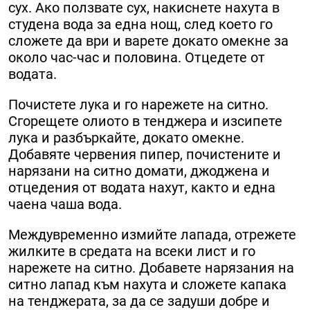
сух. Ако ползвате сух, накиснете нахута в
студена вода за една нощ, след което го
сложете да ври и варете докато омекне за
около час-час и половина. Отцедете от
водата.
Почистете лука и го нарежете на ситно.
Сгорещете олиото в тенджера и изсипете
лука и разбъркайте, докато омекне.
Добавяте червения пипер, почистените и
нарязани на ситно домати, джоджена и
отцедения от водата нахут, както и една
чаена чаша вода.
Междувременно измийте лапада, отрежете
жилките в средата на всеки лист и го
нарежете на ситно. Добавете нарязания на
ситно лапад към нахута и сложете капака
на тенджерата, за да се задуши добре и