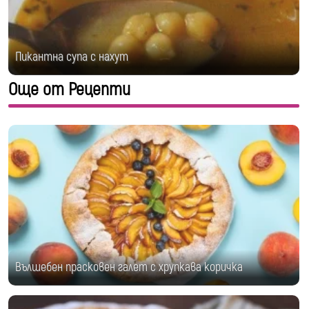
Пикантна супа с нахут
Още от Рецепти
Вълшебен прасковен галет с хрупкава коричка