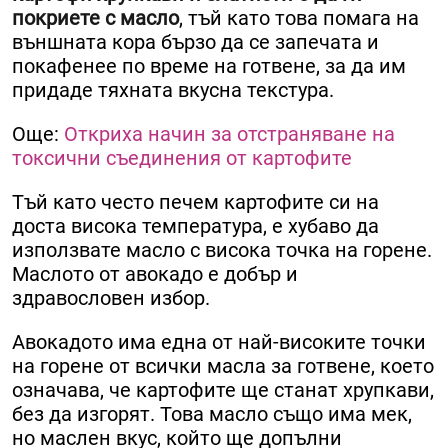
покриете с масло
, тъй като това помага на
външната кора бързо да се запечата и
покафенее по време на готвене, за да им
придаде тяхната вкусна текстура.
Още:
Откриха начин за отстраняване на
токсични съединения от картофите
Тъй като често печем картофите си на
доста висока температура, е хубаво да
използвате масло с висока точка на горене.
Маслото от авокадо е добър и
здравословен избор.
Авокадото има една от най-високите точки
на горене от всички масла за готвене, което
означава, че картофите ще станат хрупкави,
без да изгорят. Това масло също има мек,
но маслен вкус, който ще допълни