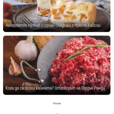
Невероятно пухкав и сочен сладкиш с пресни кайсии
Кога да се осоли каймата? Отговорът на Гордън Рамзи
Реклама