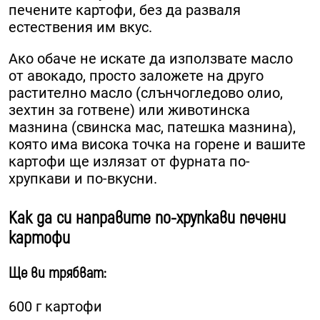
печените картофи, без да разваля
естествения им вкус.
Ако обаче не искате да използвате масло
от авокадо, просто заложете на друго
растително масло (слънчогледово олио,
зехтин за готвене) или животинска
мазнина (свинска мас, патешка мазнина),
която има висока точка на горене и вашите
картофи ще излязат от фурната по-
хрупкави и по-вкусни.
Как да си направите по-хрупкави печени
картофи
Ще ви трябват:
600 г картофи