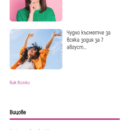
Чудно късметче за
всяка зодия за 7
август...
виж всички
Вицове