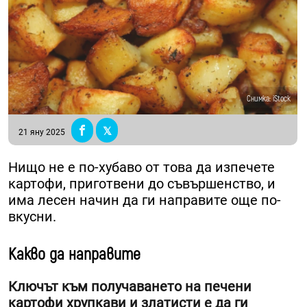
Снимка: iStock
21 яну 2025
Нищо не е по-хубаво от това да изпечете
картофи, приготвени до съвършенство, и
има лесен начин да ги направите още по-
вкусни.
Какво да направите
Ключът към получаването на печени
картофи хрупкави и златисти е да ги