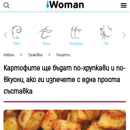
Овен
Телец
Близнаци
Рак
Новини
Грижовна
Рецепти
Картофите ще бъдат по-хрупкави и по-
вкусни, ако ги изпечете с една проста
съставка