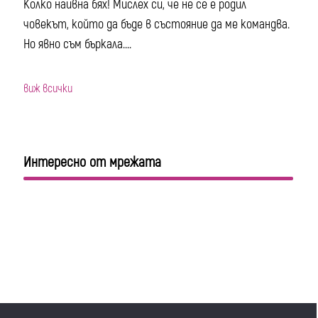
Колко наивна бях! Мислех си, че не се е родил
човекът, който да бъде в състояние да ме командва.
Но явно съм бъркала....
виж всички
Интересно от мрежата