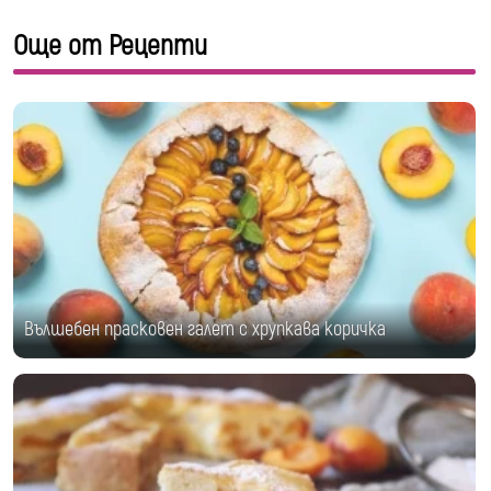
Още от Рецепти
Вълшебен прасковен галет с хрупкава коричка