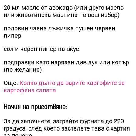
20 мл масло от авокадо (или друго масло
или животинска мазнина по ваш избор)
половин чаена лъжичка пушен червен
пипер
сол и черен пипер на вкус
подправки като нарязан див лук или копър
(по желание)
Още:
Колко дълго да варите картофите за
картофена салата
Начин на приготвяне:
За да започнете, загрейте фурната до 220
градуса, след което застелете тава с хартия
за печене.