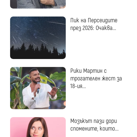
Пик на Персеидите
през 2026: Очаква...
Рики Мартин с
трогателен жест за
18-ия...
Мозъкът пази дори
спомените, които...