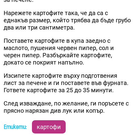
Нарежете картофите така, че да са с
еднакъв размер, който трябва да бъде грубо
два или три сантиметра.
Поставете картофите в купа заедно с
маслото, пушения червен пипер, сол и
черен пипер. Разбъркайте картофите,
докато се покрият напълно.
Изсипете картофите върху подготвения
лист за печене и ги поставете във фурната.
Гответе картофите за 25 до 35 минути.
След изваждане, по желание, ги поръсете с
прясно нарязан див лук или копър.
Етикети:
картофи