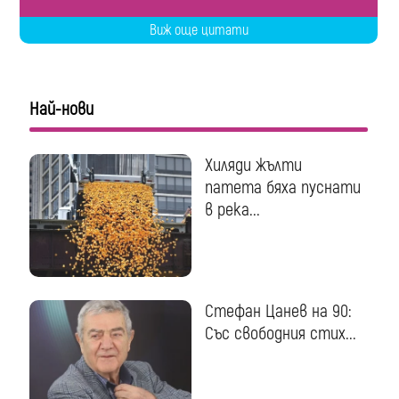
Виж още цитати
Най-нови
Хиляди жълти
патета бяха пуснати
в река...
Стефан Цанев на 90:
Със свободния стих...