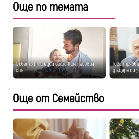
Още по темата
Съветът на един баща към неговия
Това трябва
син
дъщеря си 
Още от Семейство