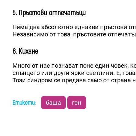
5. Пръстови отпечатъци
Няма два абсолютно еднакви пръстови отпе
Независимо от това, пръстовите отпечатъц
6. Кихане
Много от нас познават поне един човек, к
слънцето или други ярки светлини. Е, това
Този синдром се предава само от страна 
Етикети:
баща
ген