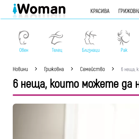
КРАСИВА
ГРИЖОВН
Овен
Телец
Близнаци
Рак
Новини
Грижовна
Семейство
6 неща, 
6 неща, които можете да 