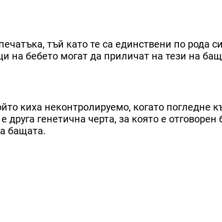
чатъка, тъй като те са единствени по рода си
и на бебето могат да приличат на тези на бащ
ойто киха неконтролируемо, когато погледне к
 е друга генетична черта, за която е отговорен
на бащата.