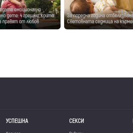
ледате емоционално
но дете: 4 грешки, които
За поредна година отбелязвам
 правят от любов
Световната седмица на кърм
УСПЕШНА
СЕКСИ