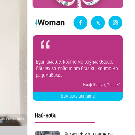
Един имаше, който ме разплакваше.
Обичах го, повече от всички, които ме
разсмиваха..
Елиф Шафак, "Любов"
Виж още цитати
Най-нови
ка: iStock/Gulvier
Хиляди жълти патета