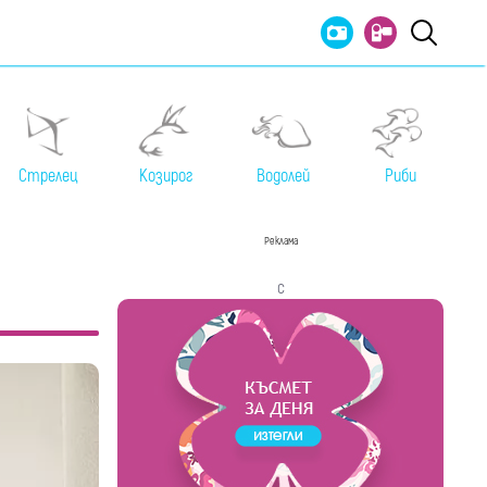
Стрелец
Козирог
Водолей
Риби
Реклама
с