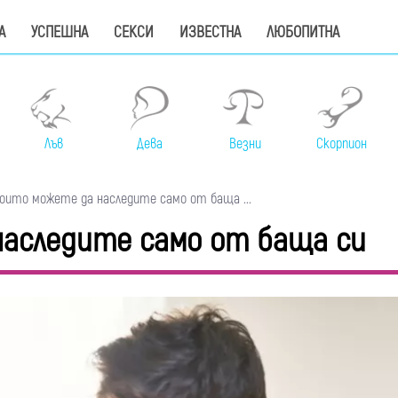
А
УСПЕШНА
СЕКСИ
ИЗВЕСТНА
ЛЮБОПИТНА
Лъв
Дева
Везни
Скорпион
които можете да наследите само от баща ...
наследите само от баща си