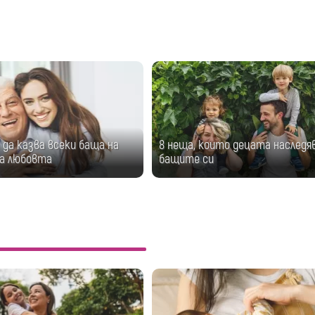
 да казва всеки баща на
8 неща, които децата наслед
за любовтa
бащите си