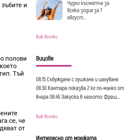
Чудно късметче за
 зъбите и
всяка зодия за 7
август...
виж всички
то полови
Вицове
 което
тип. Тъй
08.15 Събуждане с гушкане и целуване
08.30 Кантара показва 2 кг по-малко от
вчера 08.45 Закуска в леглото: Фреш...
чените
виж всички
а се, че
дяват от
Интересно от мрежата