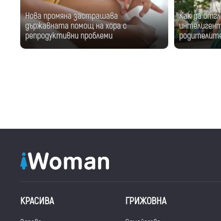
Нова промяна застрашава
Как да отг
държавната помощ на хора с
интелигент
репродуктивни проблеми
родителите
КРАСИВА
ГРИЖОВНА