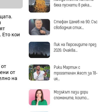
бяха пуснати в река...
щата.
Стефан Цанев на 90: Със
и
свободния стих...
ят
 Ето кои
Пик на Персеидите през
2026: Очаква...
 от
Рики Мартин с
ени от
трогателен жест за 18-
елно на
ия...
Мозъкът пази дори
спомените, които...