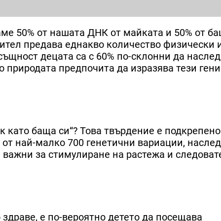
аме 50% от нашата ДНК от майката и 50% от ба
одител предава еднакво количество физически 
същност децата са с 60% по-склонни да наслед
о природата предпочита да изразява тези гени.
ок като баща си“? Това твърдение е подкрепено
я от най-малко 700 генетични вариации, наслед
а важни за стимулиране на растежа и следоват
 здраве, е по-вероятно детето да посещава