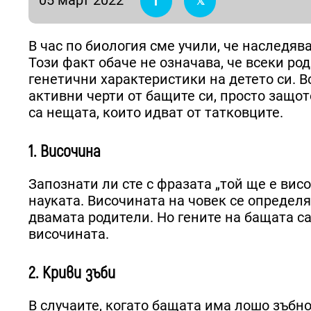
В час по биология сме учили, че наследяв
Този факт обаче не означава, че всеки р
генетични характеристики на детето си. В
активни черти от бащите си, просто защот
са нещата, които идват от татковците.
1. Височина
Запознати ли сте с фразата „той ще е вис
науката. Височината на човек се определ
двамата родители. Но гените на бащата с
височината.
2. Криви зъби
В случаите, когато бащата има лошо зъбно