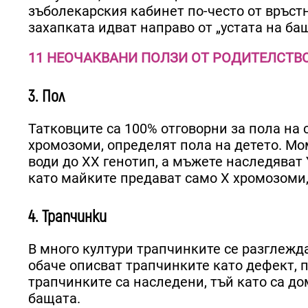
зъболекарския кабинет по-често от връстн
захапката идват направо от „устата на ба
11 НЕОЧАКВАНИ ПОЛЗИ ОТ РОДИТЕЛСТВ
3. Пол
Татковците са 100% отговорни за пола на 
хромозоми, определят пола на детето. Мо
води до XX генотип, а мъжете наследяват 
като майките предават само X хромозоми,
4. Трапчинки
В много култури трапчинките се разглежда
обаче описват трапчинките като дефект, п
трапчинките са наследени, тъй като са до
бащата.