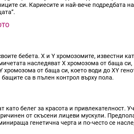
иците си. Кариесите и най-вече подредбата на
щата”.
ОТО
своите бебета. Х и Y хромозомите, известни ка
мичетата наследяват X хромозома от баща си,
Y хромозома от баща си, което води до XY гено
 бащите са в пълен контрол върху пола.
т като белег за красота и привлекателност. У
ричинен от скъсени лицеви мускули. Предполаг
минираща генетична черта и по-често се насле