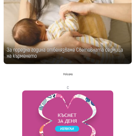
За поредна година отбелязваме Световната седмица
на кърменето
Реклама
с