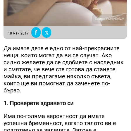
Снимка: iStock/Guliver
18 май 2017
Да имате дете е едно от най-прекрасните
неща, които могат да ви се случат. Ако
силно желаете да се сдобиете с наследник
и смятате, че вече сте готова да станете
майка, ви предлагаме няколко съвета,
които ще ви помогнат да заченете по-
бързо.
1. Проверете здравето си
Има по-голяма вероятност да имате
успешна бременност, когато тялото ви е
подготвено за задачата. Затова е