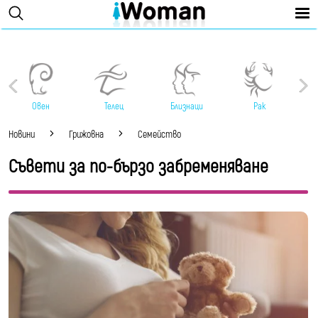
Овен
Телец
Близнаци
Рак
Новини
Грижовна
Семейство
Съвети за по-бързо забременяване