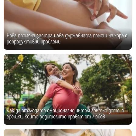
Нова промяна застрашава държавната помощ на хора с
репродуктивни проблеми
Как да отгледате емоционално интелигентно дете: 4
грешки, които родителите правят от любов