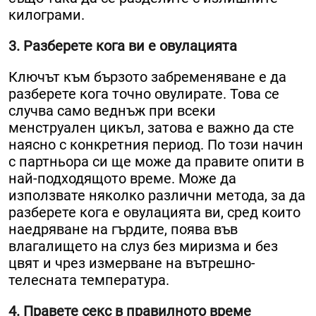
килограми.
3. Разберете кога ви е овулацията
Ключът към бързото забременяване е да
разберете кога точно овулирате. Това се
случва само веднъж при всеки
менструален цикъл, затова е важно да сте
наясно с конкретния период. По този начин
с партньора си ще може да правите опити в
най-подходящото време. Може да
използвате няколко различни метода, за да
разберете кога е овулацията ви, сред които
наедряване на гърдите, поява във
влагалището на слуз без миризма и без
цвят и чрез измерване на вътрешно-
телесната температура.
4. Правете секс в правилното време