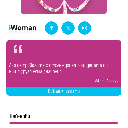
Ако се провалите с отглеждането на децата си,
нищо друго няма значение.
Джаки Кенеди
Виж още цитати
Най-нови