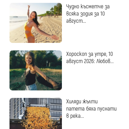
Чудно късметче за
всяка зодия за 10
август...
Хороскоп за утре, 10
август 2026: Любов...
Хиляди жълти
патета бяха пуснати
в река...