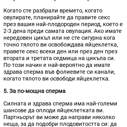
Когато сте разбрали времето, когато
овулирате, планирайте да правите секс
през вашия най-плодороден период, което е
2-3 дена преди самата овулация. Ако имате
нередовен цикъл или не сте сигурна кога
точно тялото ви освобождава яйцеклетка,
правете секс всеки ден или през ден през
втората и третата седмица на цикъла си.
По този начин е най-вероятно да имате
здрава сперма във фолиевите си канали,
когато тялото ви освободи яйцеклетка.
5. За по-мощна сперма
Силната и здрава сперма има най-големи
шансове да оплоди яйцеклетката ви.
Партньорът ви може да направи няколко
неща, за да подобри плодовитостта си: да