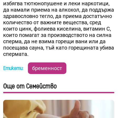
избягва тютюнопушене и леки наркотици,
да намали приема на алкохол, да поддържа
здравословно тегло, да приема достатъчно
количество от важните вещества, сред
които цинк, фолиева киселина, витамин C,
които помагат за производството на силна
сперма, да не взима горещи вани или да
посещава сауна, тъй като горещината убива
спермата.
Етикети:
бременност
Още от Семейство