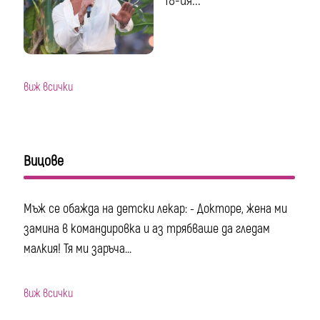
18-ия...
виж всички
Вицове
Мъж се обажда на детски лекар: - Докторе, жена ми
замина в командировка и аз трябваше да гледам
малкия! Тя ми заръча...
виж всички