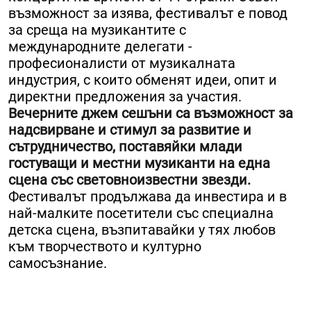
възможност за изява, фестивалът е повод
за среща на музикантите с
международните делегати -
професионалисти от музикалната
индустрия, с които обменят идеи, опит и
директни предложения за участия.
Вечерните джем сешъни са възможност за
надсвирване и стимул за развитие и
сътрудничество, поставяйки млади
гостуващи и местни музиканти на една
сцена със световноизвестни звезди.
Фестивалът продължава да инвестира и в
най-малките посетители със специална
детска сцена, възпитавайки у тях любов
към творчеството и културно
самосъзнание.