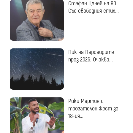
Стефан Цанев на 90:
Със свободния стих...
Пик на Персеидите
през 2026: Очаква...
Рики Мартин с
трогателен жест за
18-ия...