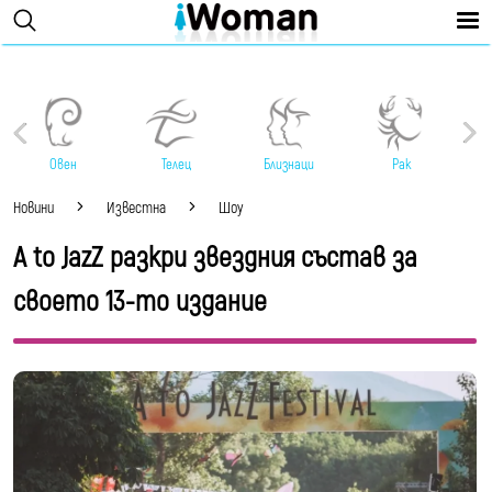
Овен
Телец
Близнаци
Рак
Новини
Известна
Шоу
A to JazZ разкри звездния състав за
своето 13-то издание