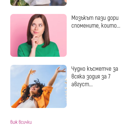
Мозъкът пази дори
спомените, които...
Чудно късметче за
всяка зодия за 7
август...
виж всички