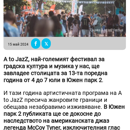
Снимка: A to JazZ Festival
15 май 2024
A to JazZ, най-големият фестивал за
градска култура и музика у нас, ще
завладее столицата за 13-та поредна
година от 4 до 7 юли в Южен парк 2
.
И тази година артистичната програма на A
to JazZ пресича жанровите граници и
обещава незабравимо изживяване.
В Южен
парк 2 публиката ще се докосне до
наследството на американската джаз
легенда McCoy Tyner, изключителния глас