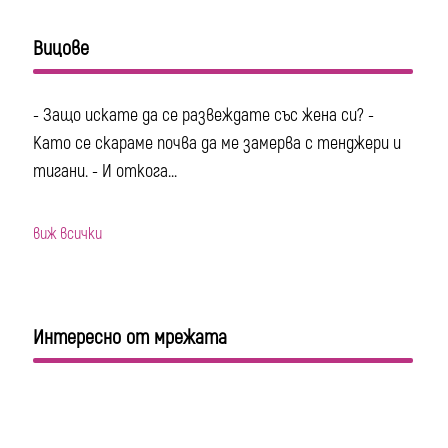
Вицове
- Защо искате да се развеждате със жена си? -
Като се скараме почва да ме замерва с тенджери и
тигани. - И откога...
виж всички
Интересно от мрежата