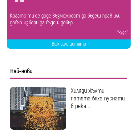
Когато ти се даде възможност да бъдеш прав или
добър, избери да бъдеш добър.
"Чудо"
Виж още цитати
Най-нови
Хиляди жълти
патета бяха пуснати
в река...