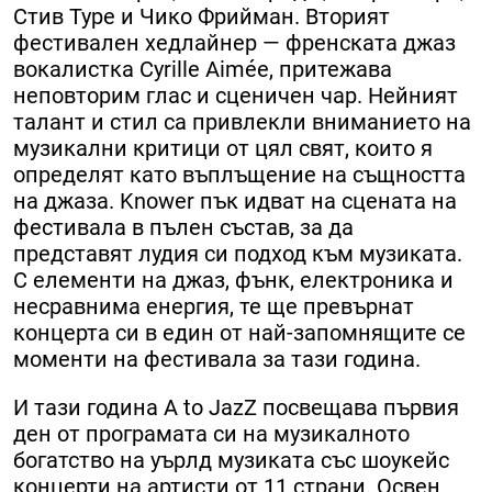
Стив Туре и Чико Фрийман. Вторият
фестивален хедлайнер — френската джаз
вокалистка Cyrille Aimée, притежава
неповторим глас и сценичен чар. Нейният
талант и стил са привлекли вниманието на
музикални критици от цял свят, които я
определят като въплъщение на същността
на джаза. Knower пък идват на сцената на
фестивала в пълен състав, за да
представят лудия си подход към музиката.
С елементи на джаз, фънк, електроника и
несравнима енергия, те ще превърнат
концерта си в един от най-запомнящите се
моменти на фестивала за тази година.
И тази година A to JazZ посвещава първия
ден от програмата си на музикалното
богатство на уърлд музиката със шоукейс
концерти на артисти от 11 страни. Освен