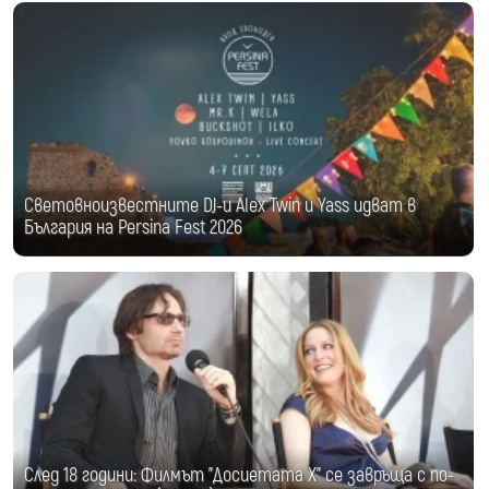
Световноизвестните DJ-и Alex Twin и Yass идват в
България на Persina Fest 2026
След 18 години: Филмът "Досиетата Х" се завръща с по-