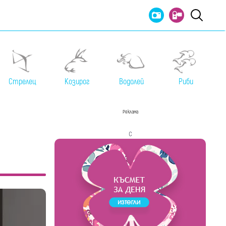
Стрелец
Козирог
Водолей
Риби
Реклама
с