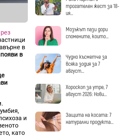
трогателен жест за 18-
ия...
Мозъкът пази дори
през
спомените, които...
участници
завърне в
 появи в
Чудно късметче за
всяка зодия за 7
август...
ще
ави
Хороскоп за утре, 7
август 2026: Нови...
.
лумбия,
Защита на косата: 7
психоза и
натурални продукта...
веното
то, като