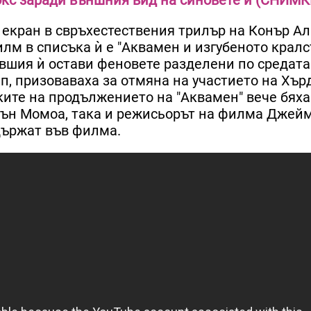
екран в свръхестествения трилър на Конър Ал
лм в списъка ѝ е "Аквамен и изгубеното кралс
вшия ѝ остави феновете разделени по средата
Деп, призоваваха за отмяна на участието на Хърд
ите на продължението на "Аквамен" вече бяха
сън Момоа, така и режисьорът на филма Джей
адържат във филма.