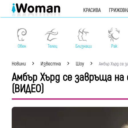
КРАСИВА
ГРИЖОВН
Овен
Телец
Близнаци
Рак
Новини
Известна
Шоу
Амбър Хърд се за
Амбър Хърд се завръща на 
(ВИДЕО)