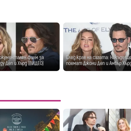
окументален филм за
След края на сагата: Накъде щ
у Деп и Хърд (ВИДЕО)
поемат Джони Деп и Амбър Хър