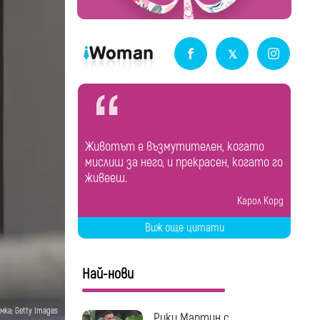
Животът е възмутителен, когато
мислиш за него, и прекрасен, когато го
живееш.
Карол Корд
Виж още цитати
Най-нови
мка: Getty Images
Рики Мартин с