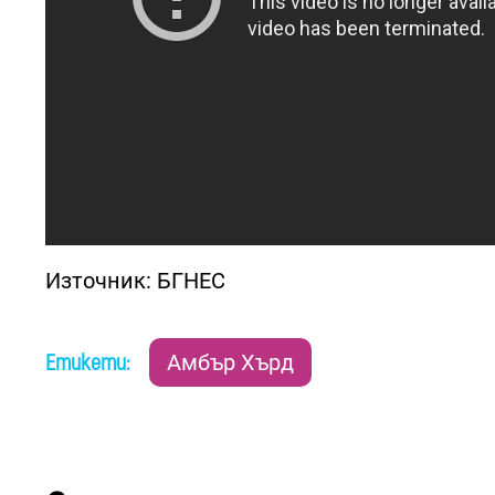
Източник: БГНЕС
Етикети:
Амбър Хърд