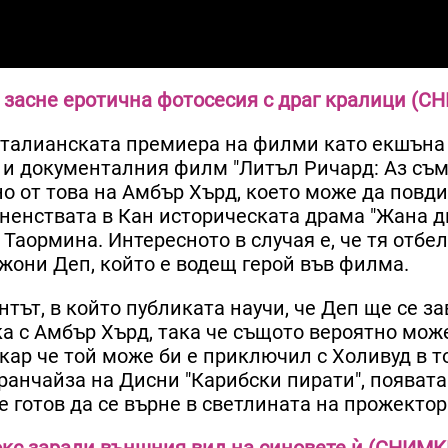
" засне еротична фотосесия с драг кралици (
 италианската премиера на филми като екшъна
 и документалния филм "Литъл Ричард: Аз съм 
но от това на Амбър Хърд, което може да повд
ненствата в Кан историческата драма "Жана д
Таормина. Интересното в случая е, че тя отбе
жони Деп, който е водещ герой във филма.
ът, в който публиката научи, че Деп ще се за
 с Амбър Хърд, така че същото вероятно може
кар че той може би е приключил с Холивуд в т
ранчайза на Дисни "Карибски пирати", появата
е готов да се върне в светлината на прожектор
окс заради външния вид на синовете ѝ (СНИМК