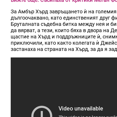
За Амбър Хърд завръщането ѝ на големия 
дългоочаквано, като единственият друг фи
Бруталната съдебна битка между нея и би
да вярват, а тези, които бяха в двора на 
щастие на Хърд и поддръжниците ѝ, снимк
приключили, като както колегата ѝ Джей
застанаха на страната на Хърд, за да я з