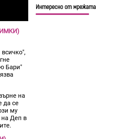
Интересно от мрежата
СНИМКИ)
всичко",
игне
ю Бари"
лязва
върне на
 да се
ози му
 на Деп в
ите.
И)