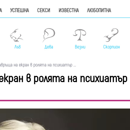
А
УСПЕШНА
СЕКСИ
ИЗВЕСТНА
ЛЮБОПИТНА
Лъв
Дева
Везни
Скорпион
връща на екран в ролята на психиатър ...
екран в ролята на психиатър