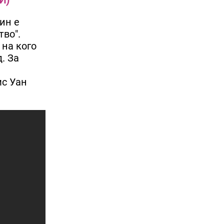
ин е
тво".
 на кого
. За
мс Уан