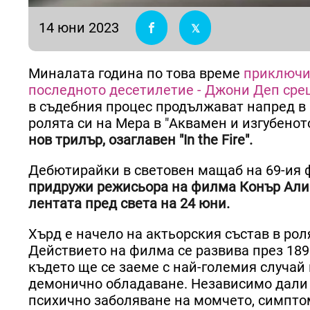
14 юни 2023
Миналата година по това време
приключи 
последното десетилетие - Джони Деп ср
в съдебния процес продължават напред в 
ролята си на Мера в "Аквамен и изгубеното
нов трилър, озаглавен "In the Fire".
Дебютирайки в световен мащаб на 69-ия 
придружи режисьора на филма Конър Алин 
лентата пред света на 24 юни.
Хърд е начело на актьорския състав в рол
Действието на филма се развива през 1899
където ще се заеме с най-големия случай в
демонично обладаване. Независимо дали 
психично заболяване на момчето, симптом