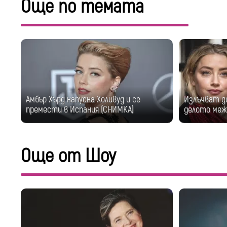
Още по темата
Амбър Хърд напусна Холивуд и се
Излъчват д
премести в Испания (СНИМКА)
делото межд
Още от Шоу