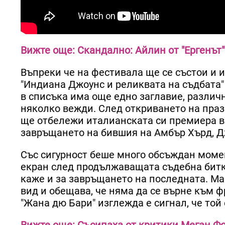
Вижте още: Скандално: Айлин от "Ергенът
Въпреки че на фестивала ще се състои и
"Индиана Джоунс и реликвата на съдбата"
в списъка има още едно заглавие, различ
няколко вежди. След откриването на праз
ще отбележи италианската си премиера в 
завръщането на бившия на Амбър Хърд, Д
Със сигурност беше много обсъждан момент
екран след продължаващата съдебна битка
каже и за завръщането на последната. Ма
вид и обещава, че няма да се върне към ф
"Жана дю Бари" изглежда е сигнал, че той 
Вижте още: Съсипаха от критики Меган Ф