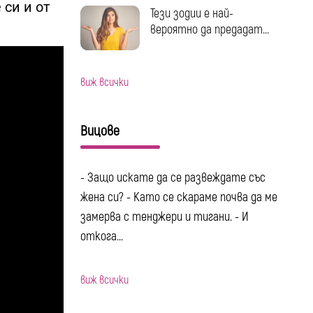
 си и от
Тези зодии е най-
вероятно да предадат...
виж всички
Вицове
- Защо искате да се развеждате със
жена си? - Като се скараме почва да ме
замерва с тенджери и тигани. - И
откога...
виж всички