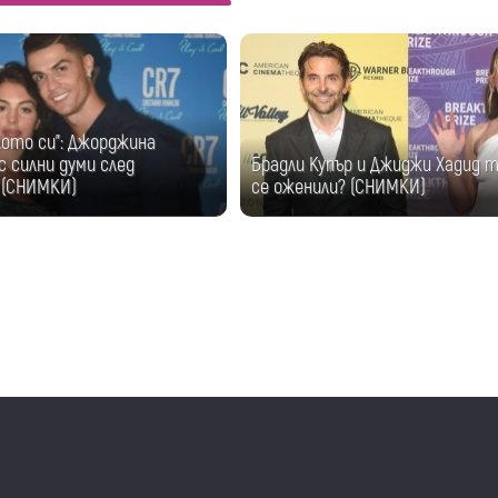
лото си": Джорджина
с силни думи след
Брадли Купър и Джиджи Хадид т
 (СНИМКИ)
се оженили? (СНИМКИ)