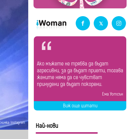
Ако мъжете не трябва да бъдат
агресивни, за да бъдат приети, тогава
жените няма да се чувстват
принудени да бъдат покорени.
Ема Уотсън
Виж още цитати
Снимка: Instagram
Най-нови