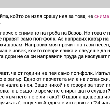
йта,
който се изля срещу нея за това, че
снима
.
 парче е снимано на гроба на Вазов.
Но това е 
е правят само поп-фолк. Аз направих кавър на
зхищавам. Направих моя прочит на тази песен,
маше човек, който говори езика и следеше да 
та дори не са си направили труда да изслушат 
уват, че от години не пея само поп-фолк. Изпъ
 е рапър. Едно от парчетата ми е на испански,
а чалга в нея. Защо никой не говори за тази п
ка, а в същото време не спират да го слушат?
 към него, не е ли така?! Отдавна щеше да из
узиката", сподели Андреа в интервю за "24 часа