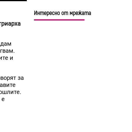
Интересно от мрежата
триарха
ждам
ъгвам.
ите и
оворят за
бавите
пошлите.
 е