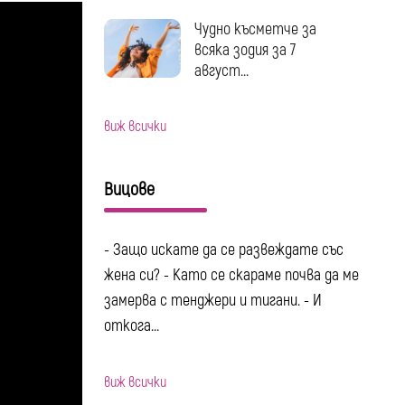
Чудно късметче за
всяка зодия за 7
август...
виж всички
Вицове
- Защо искате да се развеждате със
жена си? - Като се скараме почва да ме
замерва с тенджери и тигани. - И
откога...
виж всички