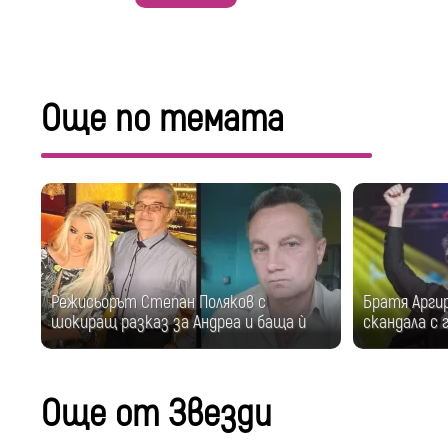
Още по темата
Режисьорът Степан Поляков с
Братя Арги
шокиращ разказ за Андреа и баща ѝ
скандала с 
Още от Звезди