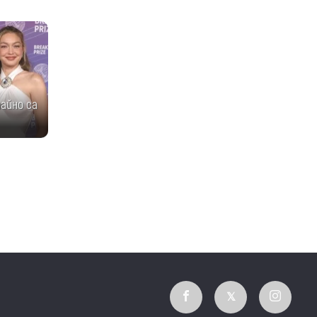
айно са