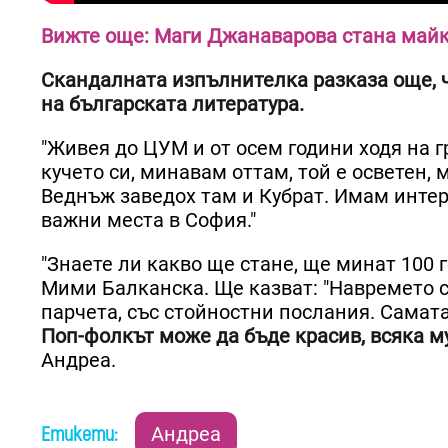
Вижте още: Маги Джанаварова стана майк
Скандалната изпълнителка разказа още, ч
на българската литература.
"Живея до ЦУМ и от осем години ходя на г
кучето си, минавам оттам, той е осветен,
Веднъж заведох там и Кубрат. Имам интер
важни места в София."
"Знаете ли какво ще стане, ще минат 100 г
Мими Балканска. Ще казват: "Навремето с
парчета, със стойностни послания. Самат
Поп-фолкът може да бъде красив, всяка му
Андреа.
Етикети:
Андреа