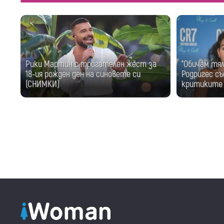
Рики Мартин с трогателен жест за
"Обичам тя
18-ия рожден ден на синовете си
Родригес съ
(СНИМКИ)
критиките