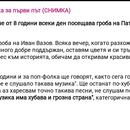
а за първи път (СНИМКА)
е от 8 години всеки ден посещава гроба на Па
роба на Иван Вазов. Всяка вечер, когато разхо
 много добре поддържан, оставям цветя и си тр
ес към историята, обичам да откривам красив
одини и за поп-фолка ще говорят, както сега г
е е слушало такава музика". Ще останат по-ху
а аз харесвам точно такива песни, не слушам 
зика има хубава и грозна страна"
, категорична