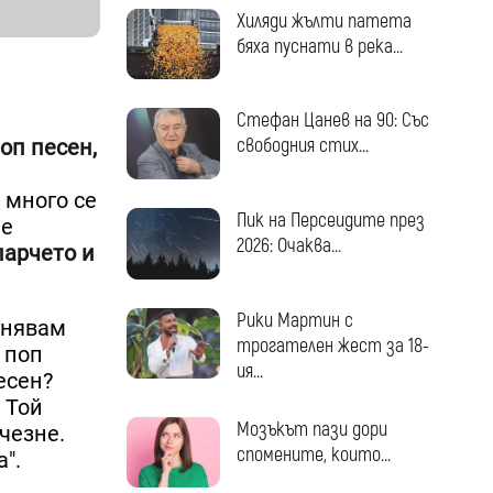
Хиляди жълти патета
бяха пуснати в река...
Стефан Цанев на 90: Със
свободния стих...
поп песен,
 много се
Пик на Персеидите през
не
2026: Очаква...
парчето и
Рики Мартин с
лнявам
трогателен жест за 18-
 поп
ия...
есен?
 Той
Мозъкът пази дори
чезне.
спомените, които...
".