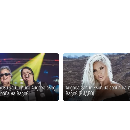
рови защитиха Андреа след
Андреа засне клип на гроба на 
гроба на Вазов
Вазов (ВИДЕО)