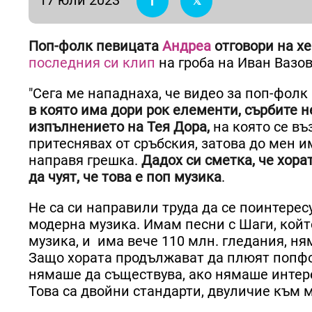
Поп-фолк певицата
Андреа
отговори на хе
последния си клип
на гроба на Иван Вазов
"Сега ме нападнаха, че видео за поп-фолк
в която има дори рок елементи, сърбите н
изпълнението на Тея Дора,
на която се въ
притеснявах от сръбския, затова до мен и
направя грешка.
Дадох си сметка, че хора
да чуят, че това е поп музика
.
Не са си направили труда да се поинтерес
модерна музика. Имам песни с Шаги, който
музика, и има вече 110 млн. гледания, ням
Защо хората продължават да плюят попфол
нямаше да съществува, ако нямаше интерес
Това са двойни стандарти, двуличие към м