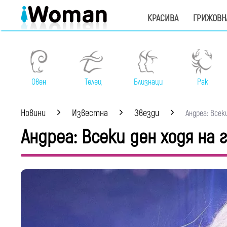
КРАСИВА
ГРИЖОВН
Овен
Телец
Близнаци
Рак
Новини
Известна
Звезди
Андреа: Всеки
Андреа: Всеки ден ходя на 