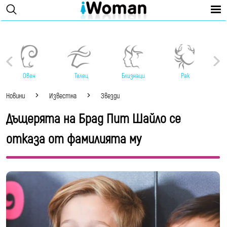
Овен
Телец
Близнаци
Рак
Новини
Известна
Звезди
Дъщерята на Брад Пит Шайло се
отказа от фамилията му