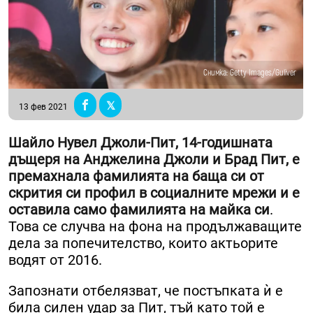
Снимка: Getty Images/Guliver
13 фев 2021
Шайло Нувел Джоли-Пит, 14-годишната
дъщеря на Анджелина Джоли и Брад Пит, е
премахнала фамилията на баща си от
скрития си профил в социалните мрежи и е
оставила само фамилията на майка си
.
Това се случва на фона на продължаващите
дела за попечителство, които актьорите
водят от 2016.
Запознати отбелязват, че постъпката ѝ е
била силен удар за Пит, тъй като той е