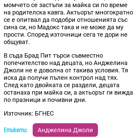
момчето се застъпи за майка си по време
на родителска кавга. Актьорът многократно
се е опитвал да подобри отношенията със
сина си, но Мадокс така и не може да му
прости. Според източници сега те дори не
общуват.
В съда Брад Пит търси съвместно
попечителство над децата, но Анджелина
Джоли не е доволна от такива условия. Тя
иска да получи пълен контрол над тях.
След като двойката се раздели, децата
останаха при майка си, а актьорът ги вижда
по празници и почивни дни.
Източник: БГНЕС
Етикети:
Анджелина Джоли