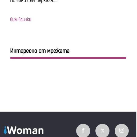
Но явно съм бъркала....
виж всички
Интересно от мрежата