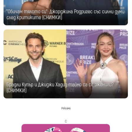
"Обичам тялото си": Джорджина Родригес със силни думи
след критиките (СНИМКИ)
Брадли Купър и Джиджи Хадид тайно са се оженили?
(СНИМКИ)
Реклама
с