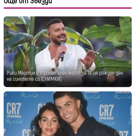
Още от Звезди
Рики Мартин с трогателен жест за 18-ия рожден ден
на синовете си (СНИМКИ)