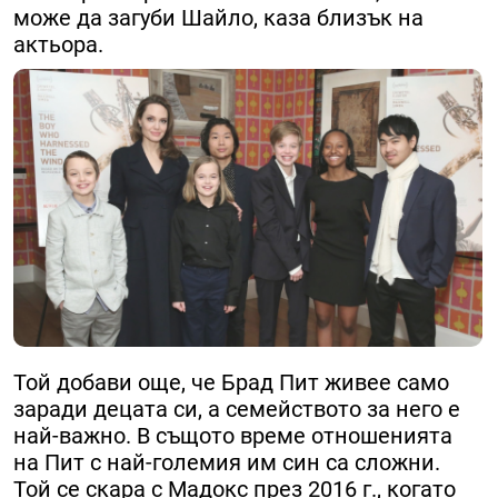
може да загуби Шайло, каза близък на
актьора.
Той добави още, че Брад Пит живее само
заради децата си, а семейството за него е
най-важно. В същото време отношенията
на Пит с най-големия им син са сложни.
Той се скара с Мадокс през 2016 г., когато