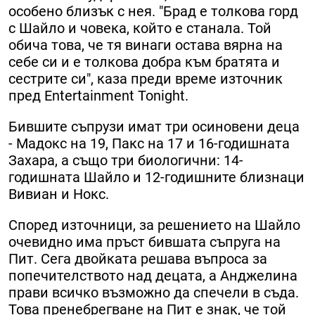
особено близък с нея. "Брад е толкова горд
с Шайло и човека, който е станала. Той
обича това, че тя винаги остава вярна на
себе си и е толкова добра към братята и
сестрите си", каза преди време източник
пред Entertainment Tonight.
Бившите съпрузи имат три осиновени деца
- Мадокс на 19, Пакс на 17 и 16-годишната
Захара, а също три биологични: 14-
годишната Шайло и 12-годишните близнаци
Вивиан и Нокс.
Според източници, за решението на Шайло
очевидно има пръст бившата съпруга на
Пит. Сега двойката решава въпроса за
попечителството над децата, а Анджелина
прави всичко възможно да спечели в съда.
Това пренебрегване на Пит е знак, че той