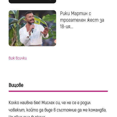
Рики Мартин с
трогателен жест за
18-ия...
виж всички
Вицове
Колко наивна бях! Мислех си, че не се е родил
човекът, който да бъде в състояние да ме командва.