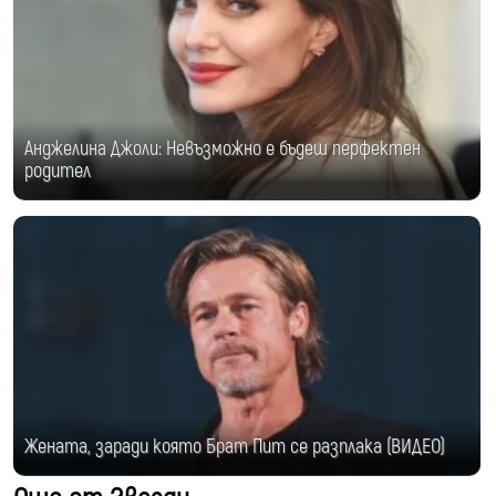
Анджелина Джоли: Невъзможно е бъдеш перфектен
родител
Жената, заради която Брат Пит се разплака (ВИДЕО)