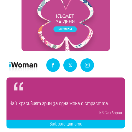
Най-красивият грим за една жена е страстта.
Ив Сен Лоран
Виж още цитати