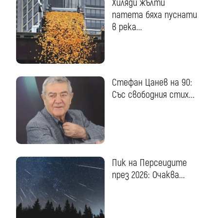
Хиляди жълти
патета бяха пуснати
в река...
Стефан Цанев на 90:
Със свободния стих...
Пик на Персеидите
през 2026: Очаква...