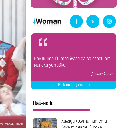
Бръчките би трябвало да са следи от
минали усмивки.
Дъглас Адамс
Виж още цитати
Най-нови
Хиляди жълти патета
tty Images/Guliver
бяха пуснати в река...