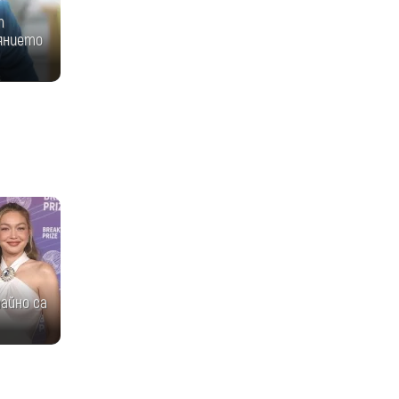
т
оянието
айно са