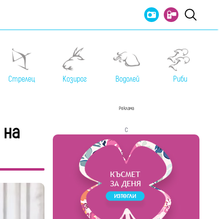
Стрелец
Козирог
Водолей
Риби
Реклама
 на
с