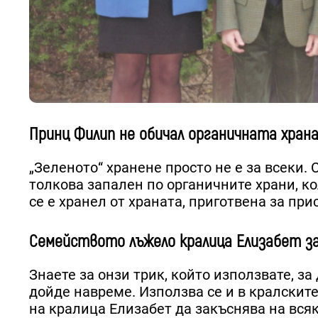
Принц Филип не обичал органичната храна
„Зеленото“ хранене просто не е за всеки
толкова запален по органичните храни, ко
се е хранел от храната, приготвена за при
Семейството лъжело кралица Елизабет за
Знаете за онзи трик, който използвате, з
дойде навреме. Използва се и в кралскит
на кралица Елизабет да закъснява на всяк