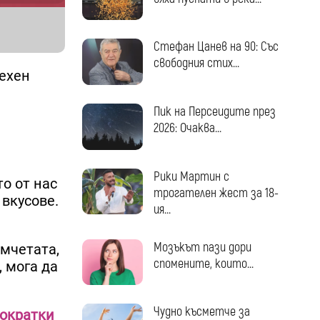
Стефан Цанев на 90: Със
свободния стих...
ехен
а
Пик на Персеидите през
2026: Очаква...
Рики Мартин с
о от нас
трогателен жест за 18-
 вкусове.
ия...
Мозъкът пази дори
омчетата,
спомените, които...
, мога да
Чудно късметче за
тократки