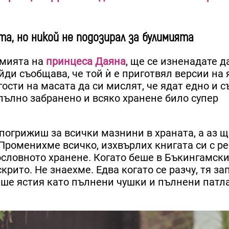
та, но никой не подозирал за булимията
имията на
принцеса Даяна
, ще се изненадате д
ди съобщава, че той ѝ е приготвял версии на 
ости на масата да си мислят, че ядат едно и 
пълно забранено и всяко хранене било супер
 погрижиш за всички мазнини в храната, а аз щ
 Променихме всичко, изхвърлих книгата си с р
ословното хранене. Когато беше в Бъкингамски
ито. Не знаехме. Едва когато се разчу, тя за
аше ястия като пълнени чушки и пълнени пат