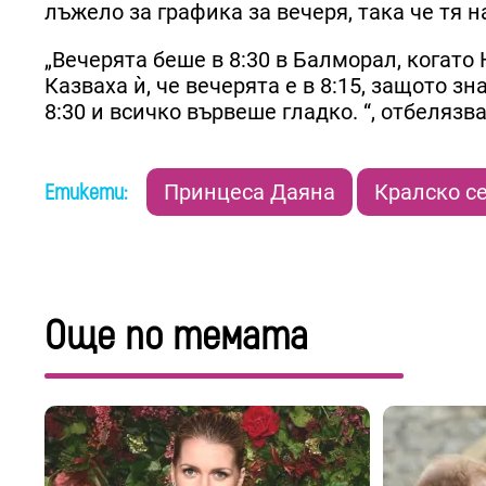
лъжело за графика за вечеря, така че тя 
„Вечерята беше в 8:30 в Балморал, когат
Казваха ѝ, че вечерята е в 8:15, защото з
8:30 и всичко вървеше гладко. “, отбелязва
Етикети:
Принцеса Даяна
Кралско с
Още по темата