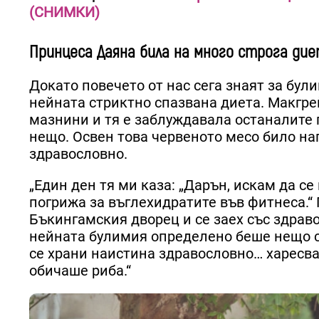
(СНИМКИ)
Принцеса Даяна била на много строга дие
Докато повечето от нас сега знаят за бул
нейната стриктно спазвана диета. Макгрей
мазнини и тя е заблуждавала останалите г
нещо. Освен това червеното месо било на
здравословно.
„Един ден тя ми каза: „Дарън, искам да се
погрижа за въглехидратите във фитнеса.“
Бъкингамския дворец и се заех със здрав
нейната булимия определено беше нещо скр
се храни наистина здравословно… харесв
обичаше риба.“