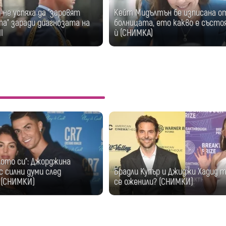
м не успяха да "заровят
Кейт Мидълтън бе изписана о
а" заради диагнозата на
болницата, ето какво е съст
I
ѝ (СНИМКА)
лото си": Джорджина
с силни думи след
Брадли Купър и Джиджи Хадид т
 (СНИМКИ)
се оженили? (СНИМКИ)