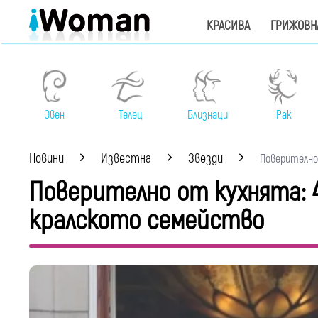
КРАСИВА
ГРИЖОВН
Овен
Телец
Близнаци
Рак
Новини
Известна
Звезди
Поверително 
Поверително от кухнята: 
кралското семейство