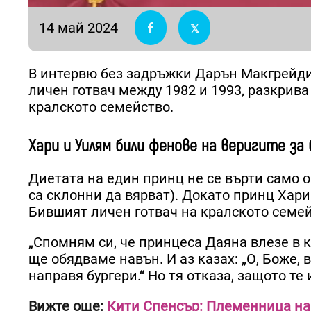
14 май 2024
В интервю без задръжки Дарън Макгрейди,
личен готвач между 1982 и 1993, разкрив
кралското семейство.
Хари и Уилям били фенове на веригите за 
Диетата на един принц не се върти само о
са склонни да вярват). Докато принц Хар
Бившият личен готвач на кралското семейс
„Спомням си, че принцеса Даяна влезе в к
ще обядваме навън. И аз казах: „О, Боже, 
направя бургери.“ Но тя отказа, защото те
Вижте още:
Кити Спенсър: Племенница на 