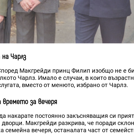
 на Чарлз
. Според Макгрейди принц Филип изобщо не е б
лкото Чарлз. Имало е случаи, в които възраст
слугата, вместо от менюто, избрано от Чарлз.
 времето за вечеря
а да накарате постоянно закъсняващия си прия
е дворци. Макгрейди разкрива, че поради скло
а семейна вечеря, останалата част от семейст