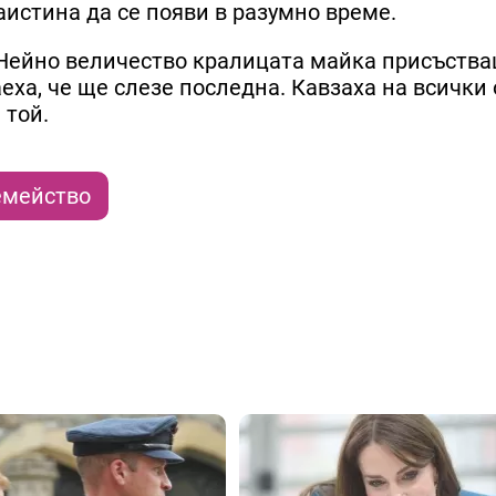
наистина да се появи в разумно време.
о Нейно величество кралицата майка присъства
наеха, че ще слезе последна. Кавзаха на всички
 той.
емейство