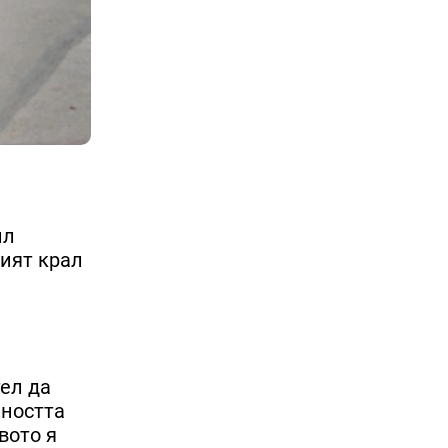
ил
ният крал
тел да
нността
вото я