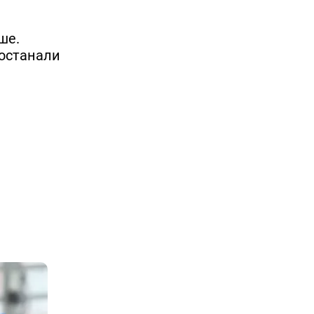
ше.
 останали