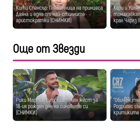
Кити Спенсър: Племенница на принцеса
Хари и Уиля
Даяна и една от най-стилните
томахавкат
аристократки (СНИМКИ)
крал Чарлз II
Още от Звезди
Рики Мартин с трогателен жест за
"Обичам тя
18-ия рожден ден на синовете си
Родригес съ
(СНИМКИ)
критиките