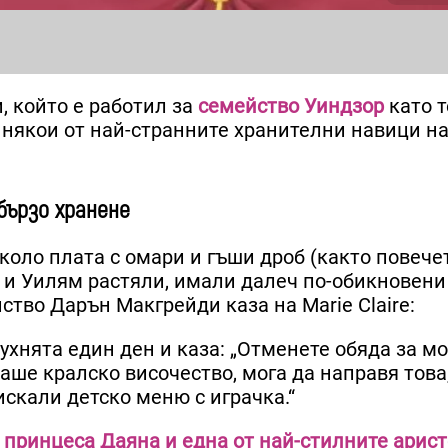
 който е работил за
семейство Уиндзор
като т
а някои от най-странните хранителни навици н
бързо хранене
коло плата с омари и гъши дроб (както повечет
и и Уилям растяли, имали далеч по-обикновени
тво Дарън Макгрейди каза на Marie Claire:
ухнята един ден и каза: „Отменете обяда за м
ваше кралско височество, мога да направя това
 искали детско меню с играчка.“
принцеса Даяна и една от най-стилните арис