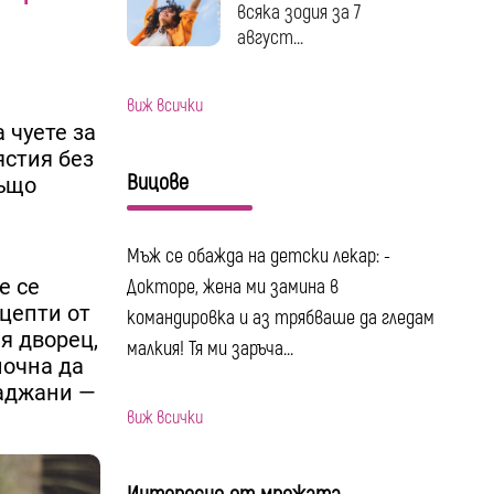
всяка зодия за 7
август...
виж всички
а чуете за
ястия без
Вицове
също
Мъж се обажда на детски лекар: -
е се
Докторе, жена ми замина в
ецепти от
командировка и аз трябваше да гледам
я дворец,
малкия! Тя ми заръча...
почна да
ладжани —
виж всички