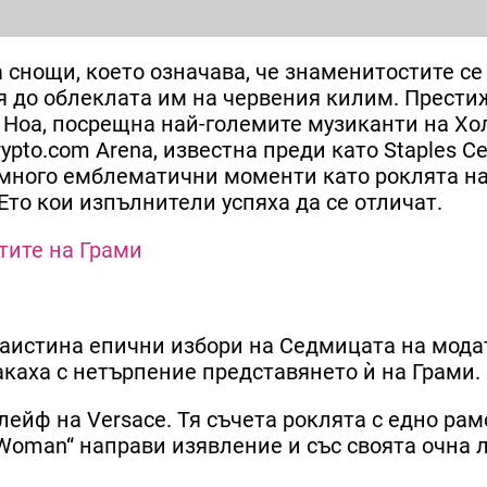
 снощи, което означава, че знаменитостите се
я до облеклата им на червения килим. Прести
 Ноа, посрещна най-големите музиканти на Хо
pto.com Arena, известна преди като Staples Ce
 много емблематични моменти като роклята на
то кои изпълнители успяха да се отличат.
тите на Грами
наистина епични избори на Седмицата на мода
каха с нетърпение представянето ѝ на Грами.
лейф на Versace. Тя съчета роклята с едно рам
Woman“ направи изявление и със своята очна 