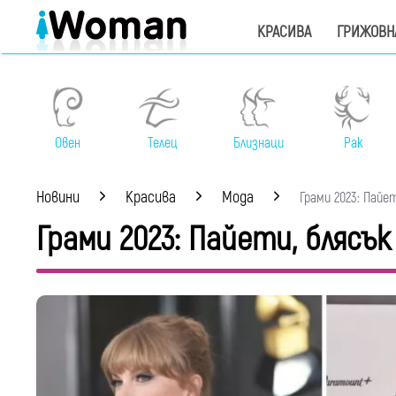
КРАСИВА
ГРИЖОВН
Овен
Телец
Близнаци
Рак
Новини
Красива
Мода
Грами 2023: Пайети
Грами 2023: Пайети, блясъ