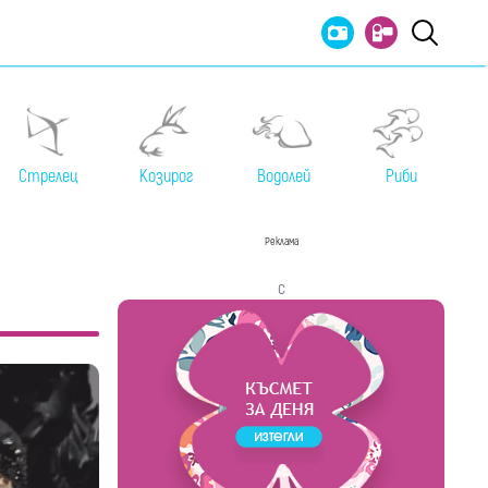
Стрелец
Козирог
Водолей
Риби
Реклама
с