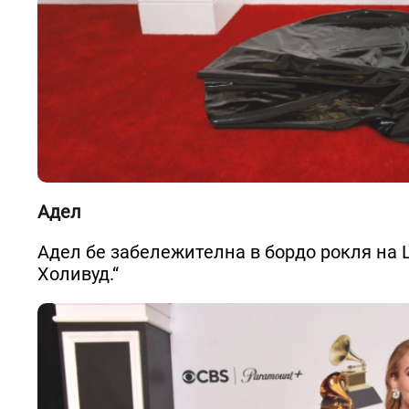
Адел
Адел бе забележителна в бордо рокля на L
Холивуд.“