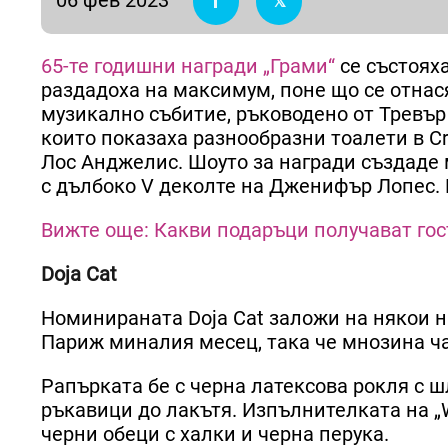
65-те годишни награди „Грами“
се състояха
раздадоха на максимум, поне що се отнас
музикално събитие, ръководено от Тревър
които показаха разнообразни тоалети в Cry
Лос Анджелис. Шоуто за награди създаде
с дълбоко V деколте на Дженифър Лопес. Е
Вижте още: Какви подаръци получават гос
Doja Cat
Номинираната Doja Cat заложи на някои 
Париж миналия месец, така че мнозина ча
Рапърката бе с черна латексова рокля с ш
ръкавици до лакътя. Изпълнителката на „
черни обеци с халки и черна перука.