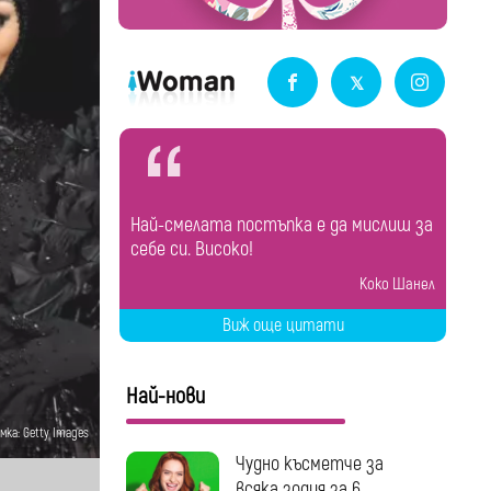
Най-смелата постъпка е да мислиш за
себе си. Високо!
Коко Шанел
Виж още цитати
Най-нови
мка: Getty Images
Чудно късметче за
всяка зодия за 6