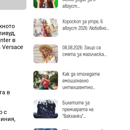
август...
Хороскоп за утре, 6
жното
август 2026: Любовно...
ливуд,
nter в
 Versace
08.08.2026: Защо се
смята за магическа...
Как да отгледате
емоционално
интелигентно...
та в
Билетите за
премиерата на
о с
"Вакханки"...
линия,