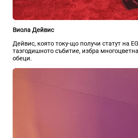
Виола Дейвис
Дейвис, която току-що получи статут на E
тазгодишното събитие, избра многоцветна
обеци.