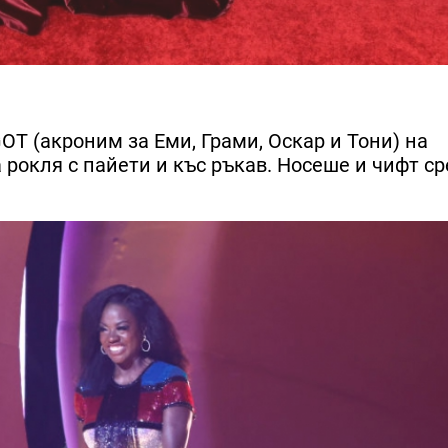
GOT (акроним за Еми, Грами, Оскар и Тони) на
 рокля с пайети и къс ръкав. Носеше и чифт с