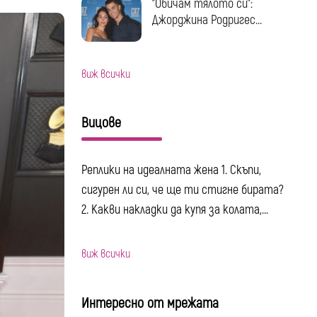
"Обичам тялото си":
Джорджина Родригес...
виж всички
Вицове
Реплики на идеалната жена 1. Скъпи,
сигурен ли си, че ще ти стигне бирата?
2. Какви накладки да купя за колата,...
виж всички
Интересно от мрежата