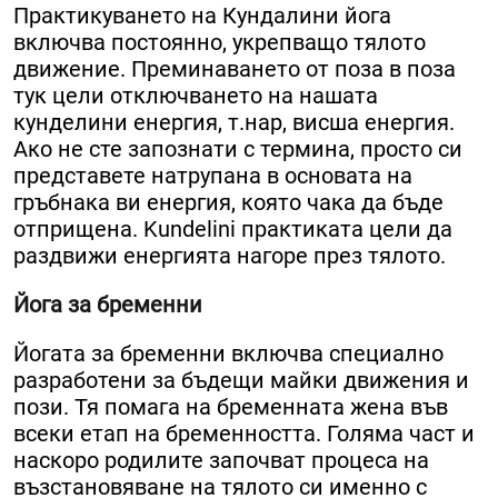
Практикуването на Кундалини йога
включва постоянно, укрепващо тялото
движение. Преминаването от поза в поза
тук цели отключването на нашата
кунделини енергия, т.нар, висша енергия.
Ако не сте запознати с термина, просто си
представете натрупана в основата на
гръбнака ви енергия, която чака да бъде
отприщена. Kundelini практиката цели да
раздвижи енергията нагоре през тялото.
Йога за бременни
Йогата за бременни включва специално
разработени за бъдещи майки движения и
пози. Тя помага на бременната жена във
всеки етап на бременността. Голяма част и
наскоро родилите започват процеса на
възстановяване на тялото си именно с