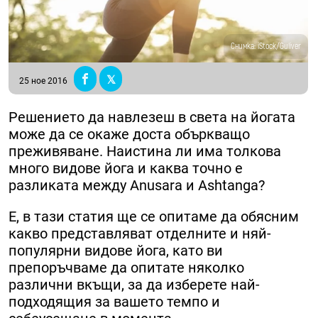
Снимка: iStock/Guliver
25 ное 2016
Решението да навлезеш в света на йогата
може да се окаже доста объркващо
преживяване. Наистина ли има толкова
много видове йога и каква точно е
разликата между Anusara и Ashtanga?
Е, в тази статия ще се опитаме да обясним
какво представляват отделните и няй-
популярни видове йога, като ви
препоръчваме да опитате няколко
различни вкъщи, за да изберете най-
подходящия за вашето темпо и