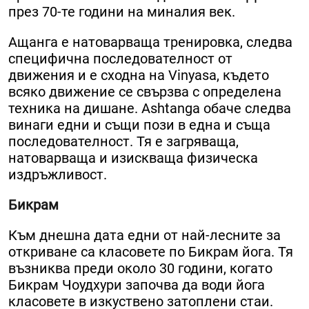
през 70-те години на миналия век.
Ащанга е натоварваща тренировка, следва
специфична последователност от
движения и е сходна на Vinyasa, където
всяко движение се свързва с определена
техника на дишане. Ashtanga обаче следва
винаги едни и същи пози в една и съща
последователност. Тя е загряваща,
натоварваща и изискваща физическа
издръжливост.
Бикрам
Към днешна дата едни от най-лесните за
откриване са класовете по Бикрам йога. Тя
възниква преди около 30 години, когато
Бикрам Чоудхури започва да води йога
класовете в изкуствено затоплени стаи.