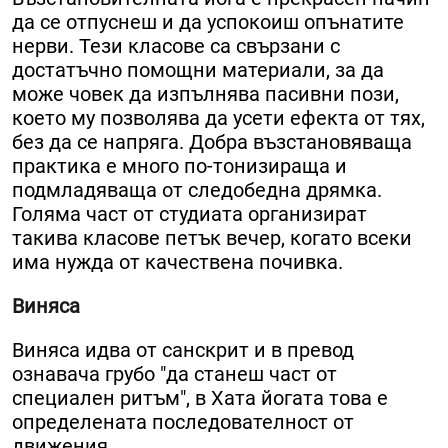
да се отпуснеш и да успокоиш опънатите
нерви. Тези класове са свързани с
достатъчно помощни материали, за да
може човек да изпълнява пасивни пози,
което му позволява да усети ефекта от тях,
без да се напряга. Добра възстановяваща
практика е много по-тонизираща и
подмладяваща от следобедна дрямка.
Голяма част от студиата организират
такива класове петък вечер, когато всеки
има нужда от качествена почивка.
Виняса
Виняса идва от санскрит и в превод
ознавача грубо "да станеш част от
специален ритъм", в Хата йогата това е
определената последователност от
движения.