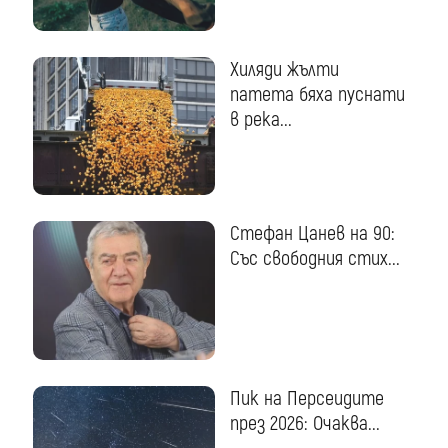
Хиляди жълти
патета бяха пуснати
в река...
Стефан Цанев на 90:
Със свободния стих...
Пик на Персеидите
през 2026: Очаква...