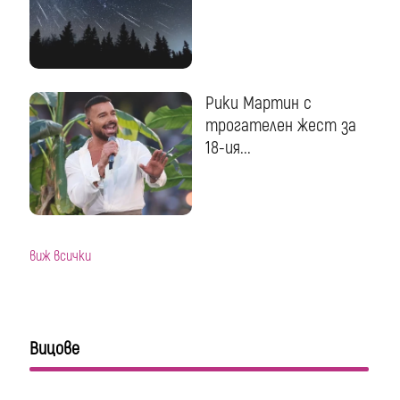
Рики Мартин с
трогателен жест за
18-ия...
виж всички
Вицове