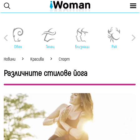
Овен
Телец
Близнаци
Рак
Новини
Красива
Спорт
Различните стилове йога