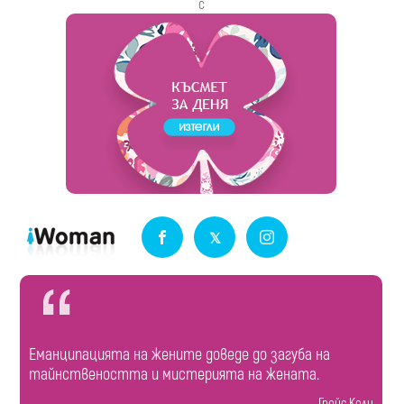
с
Еманципацията на жените доведе до загуба на
тайнствеността и мистерията на жената.
Грейс Кели