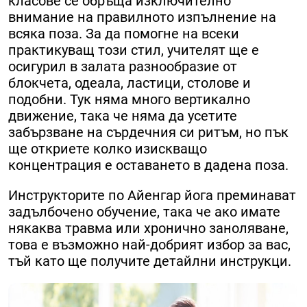
класове се обръща изключително
внимание на правилното изпълнение на
всяка поза. За да помогне на всеки
практикуващ този стил, учителят ще е
осигурил в залата разнообразие от
блокчета, одеала, ластици, столове и
подобни. Тук няма много вертикално
движение, така че няма да усетите
забързване на сърдечния си ритъм, но пък
ще откриете колко изискващо
концентрация е оставането в дадена поза.
Инструкторите по Айенгар йога преминават
задълбочено обучение, така че ако имате
някаква травма или хронично заноляване,
това е възможно най-добрият избор за вас,
тъй като ще получите детайлни инструкци.