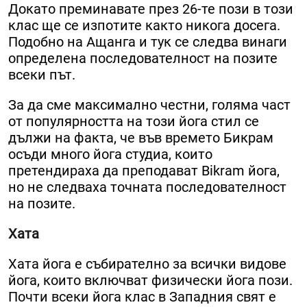
Докато преминавате през 26-те пози в този
клас ще се изпотите както никога досега.
Подобно на Ащанга и тук се следва винаги
определена последователност на позите
всеки път.
За да сме максимално честни, голяма част
от популярността на този йога стил се
дължи на факта, че във времето Бикрам
осъди много йога студиа, които
претендираха да преподават Bikram йога,
но не следваха точната последователност
на позите.
Хата
Хата йога е събирателно за всички видове
йога, които включват физически йога пози.
Почти всеки йога клас в Западния свят е