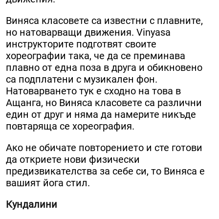
Виняса класовете са известни с плавните,
но натоварващи движения. Vinyasa
инструкторите подготвят своите
хореографии така, че да се преминава
плавно от една поза в друга и обикновено
са подплатени с музикален фон.
Натоварването тук е сходно на това в
Ащанга, но Виняса класовете са различни
един от друг и няма да намерите никъде
повтаряща се хореография.
Ако не обичате повторението и сте готови
да откриете нови физически
предизвикателства за себе си, то Виняса е
вашият йога стил.
Кундалини