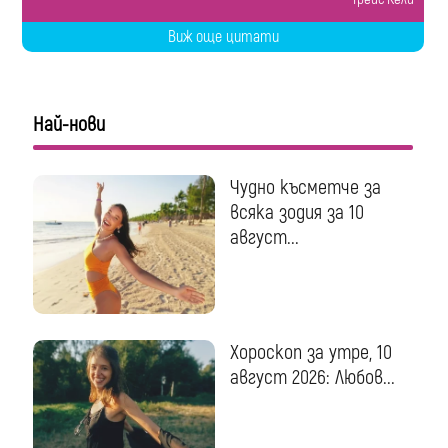
Виж още цитати
Най-нови
Чудно късметче за
всяка зодия за 10
август...
Хороскоп за утре, 10
август 2026: Любов...