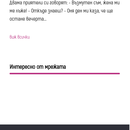
Двама приятели си говорят: - Възмутен съм, жена ми
ме лъже! - Откъде знаеш? - Оня ден ми каза, че ще
остане вечерта...
виж всички
Интересно от мрежата