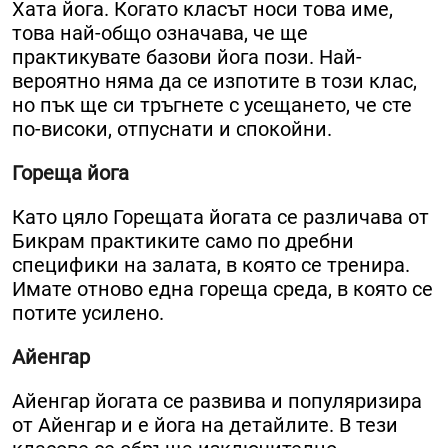
Хата йога. Когато класът носи това име,
това най-общо означава, че ще
практикувате базови йога пози. Най-
вероятно няма да се изпотите в този клас,
но пък ще си тръгнете с усещането, че сте
по-високи, отпуснати и спокойни.
Гореща йога
Като цяло Горещата йогата се различава от
Бикрам практиките само по дребни
специфики на залата, в която се тренира.
Имате отново една гореща среда, в която се
потите усилено.
Айенгар
Айенгар йогата се развива и популяризира
от Айенгар и е йога на детайлите. В тези