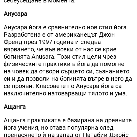
себеусещане в момента.
Анусара
Анусара йога е сравнително нов стил йога.
Разработена е от американецът Джон
Френд през 1997 година и следва
вярването, че във всеки от нас се крие
богинята Anusara. Този стил цели чрез
физическите практики в йога да помогне
на човек да отвори сърцето си, съзнанието
си и да позволи на богинята вътре в него да
се прояви. Класовете по Анусара йога са
изключително натоварващи тялото и ума.
Ащанга
Ащанга практиката е базирана на древните
йога учения, но става популярна след
пренасянето й на запад от Патабии Джойс