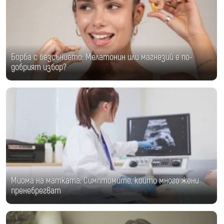
Борба с безсънието: Мелатонин или магнезий е по-
добрият избор?
Миома на матката: Симптомите, които много жени
пренебрегват