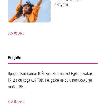
август...
виж всички
Вицове
Преди сватбата: ТОЙ: Ура! Най-после! Едва дочаках!
ТЯ: Да си ходя ли? ТОЙ: Не, даже не си и помисляй за
това! ТЯ:...
виж всички