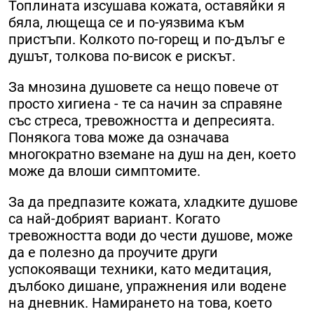
Топлината изсушава кожата, оставяйки я
бяла, лющеща се и по-уязвима към
пристъпи. Колкото по-горещ и по-дълъг е
душът, толкова по-висок е рискът.
За мнозина душовете са нещо повече от
просто хигиена - те са начин за справяне
със стреса, тревожността и депресията.
Понякога това може да означава
многократно вземане на душ на ден, което
може да влоши симптомите.
За да предпазите кожата, хладките душове
са най-добрият вариант. Когато
тревожността води до чести душове, може
да е полезно да проучите други
успокояващи техники, като медитация,
дълбоко дишане, упражнения или водене
на дневник. Намирането на това, което