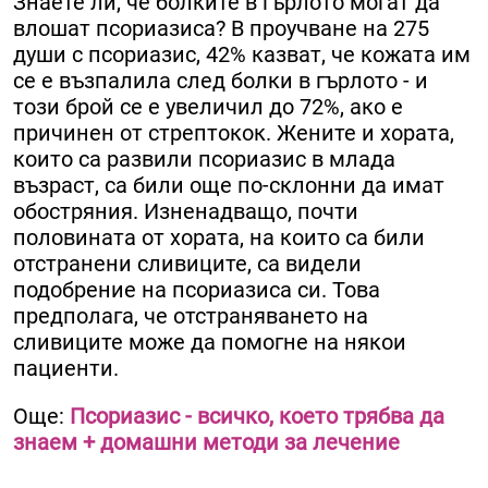
Знаете ли, че болките в гърлото могат да
влошат псориазиса? В проучване на 275
души с псориазис, 42% казват, че кожата им
се е възпалила след болки в гърлото - и
този брой се е увеличил до 72%, ако е
причинен от стрептокок. Жените и хората,
които са развили псориазис в млада
възраст, са били още по-склонни да имат
обостряния. Изненадващо, почти
половината от хората, на които са били
отстранени сливиците, са видели
подобрение на псориазиса си. Това
предполага, че отстраняването на
сливиците може да помогне на някои
пациенти.
Още:
Псориазис - всичко, което трябва да
знаем + домашни методи за лечение