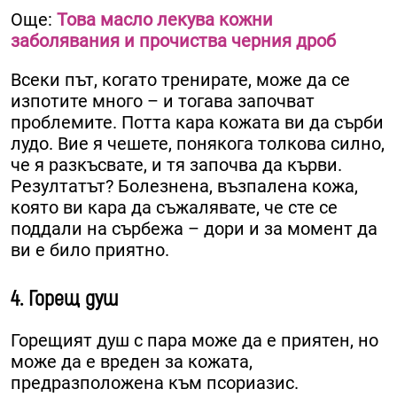
Още:
Това масло лекува кожни
заболявания и прочиства черния дроб
Всеки път, когато тренирате, може да се
изпотите много – и тогава започват
проблемите. Потта кара кожата ви да сърби
лудо. Вие я чешете, понякога толкова силно,
че я разкъсвате, и тя започва да кърви.
Резултатът? Болезнена, възпалена кожа,
която ви кара да съжалявате, че сте се
поддали на сърбежа – дори и за момент да
ви е било приятно.
4. Горещ душ
Горещият душ с пара може да е приятен, но
може да е вреден за кожата,
предразположена към псориазис.