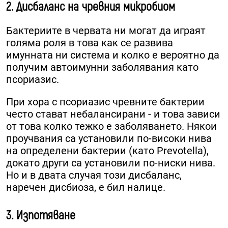
2. Дисбаланс на чревния микробиом
Бактериите в червата ни могат да играят
голяма роля в това как се развива
имунната ни система и колко е вероятно да
получим автоимунни заболявания като
псориазис.
При хора с псориазис чревните бактерии
често стават небалансирани - и това зависи
от това колко тежко е заболяването. Някои
проучвания са установили по-високи нива
на определени бактерии (като Prevotella),
докато други са установили по-ниски нива.
Но и в двата случая този дисбаланс,
наречен дисбиоза, е бил налице.
3. Изпотяване