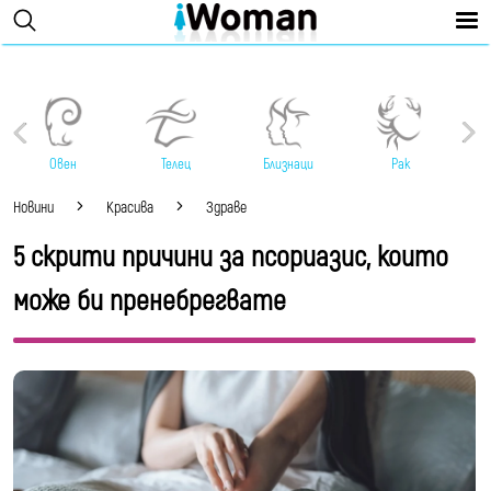
Овен
Телец
Близнаци
Рак
Новини
Красива
Здраве
5 скрити причини за псориазис, които
може би пренебрегвате