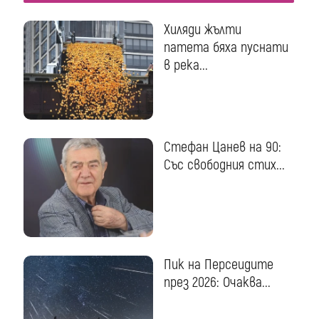
Хиляди жълти
патета бяха пуснати
в река...
Стефан Цанев на 90:
Със свободния стих...
Пик на Персеидите
през 2026: Очаква...