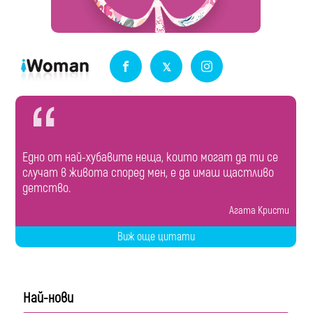
Едно от най-хубавите неща, които могат да ти се
случат в живота според мен, е да имаш щастливо
детство.
Агата Кристи
Виж още цитати
Най-нови