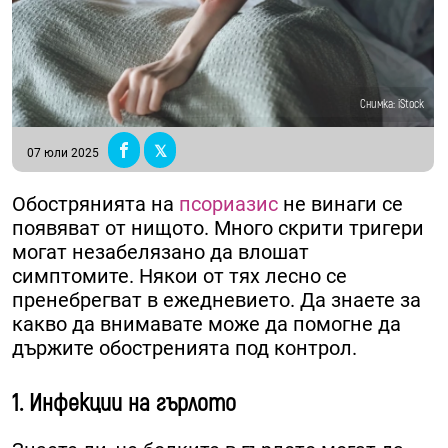
Снимка: iStock
07 юли 2025
Обострянията на
псориазис
не винаги се
появяват от нищото. Много скрити тригери
могат незабелязано да влошат
симптомите. Някои от тях лесно се
пренебрегват в ежедневието. Да знаете за
какво да внимавате може да помогне да
държите обостренията под контрол.
1. Инфекции на гърлото