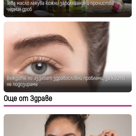
Това масло лекува кожни заболявания и прочиства
черния дроб
Веждите ни издават здравословни проблеми, за които
не подозираме
Още от Здраве