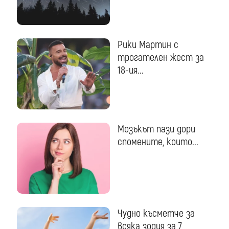
Рики Мартин с
трогателен жест за
18-ия...
Мозъкът пази дори
спомените, които...
Чудно късметче за
всяка зодия за 7